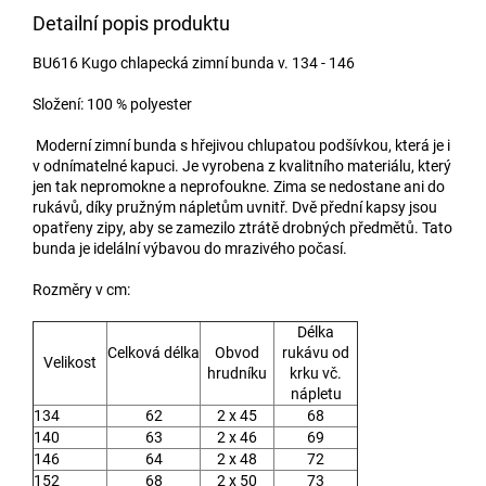
Detailní popis produktu
BU616 Kugo chlapecká zimní bunda v. 134 - 146
Složení: 100 % polyester
Moderní zimní bunda s hřejivou chlupatou podšívkou, která je i
v odnímatelné kapuci. Je vyrobena z kvalitního materiálu, který
jen tak nepromokne a neprofoukne. Zima se nedostane ani do
rukávů, díky pružným nápletům uvnitř. Dvě přední kapsy jsou
opatřeny zipy, aby se zamezilo ztrátě drobných předmětů. Tato
bunda je idelální výbavou do mrazivého počasí.
Rozměry v cm:
Délka
Celková délka
Obvod
rukávu od
Velikost
hrudníku
krku vč.
nápletu
134
62
2 x 45
68
140
63
2 x 46
69
146
64
2 x 48
72
152
68
2 x 50
73