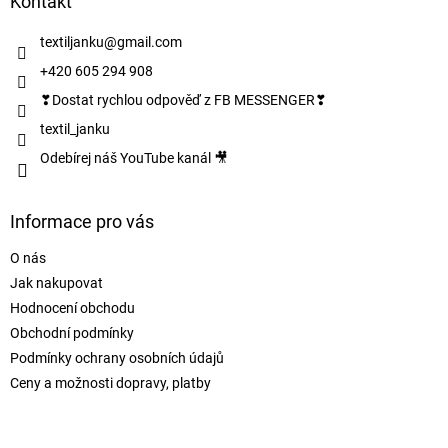
a
Kontakt
t
í
textiljanku
@
gmail.com
+420 605 294 908
❣Dostat rychlou odpověď z FB MESSENGER❣
textil_janku
Odebírej náš YouTube kanál 🎥
Informace pro vás
O nás
Jak nakupovat
Hodnocení obchodu
Obchodní podmínky
Podmínky ochrany osobních údajů
Ceny a možnosti dopravy, platby