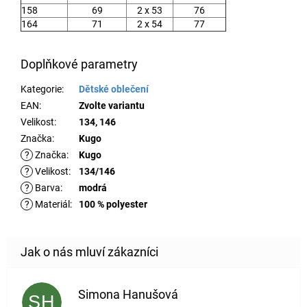
158
69
2 x 53
76
164
71
2 x 54
77
Doplňkové parametry
Kategorie
:
Dětské oblečení
EAN
:
Zvolte variantu
Velikost
:
134, 146
Značka
:
Kugo
?
Značka
:
Kugo
?
Velikost
:
134/146
?
Barva
:
modrá
?
Materiál
:
100 % polyester
Simona Hanušová
SH