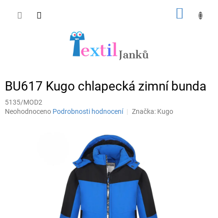
Přejít
NÁKUP
na
obsah
KOŠÍK
BU617 Kugo chlapecká zimní bunda
5135/MOD2
Průměrné
Neohodnoceno
Podrobnosti hodnocení
Značka:
Kugo
hodnocení
produktu
je
0,0
z
5
hvězdiček.