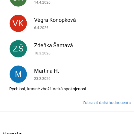
Hodnocení obchodu je 5 z 5 hvězdiček.
14.4.2026
Věgra Konopková
VK
Hodnocení obchodu je 5 z 5 hvězdiček.
6.4.2026
Zdeňka Šantavá
ZŠ
Hodnocení obchodu je 5 z 5 hvězdiček.
18.3.2026
Martina H.
M
Hodnocení obchodu je 5 z 5 hvězdiček.
23.2.2026
Rychlost, krásné zboží. Velká spokojenost
Zobrazit další hodnocení
Z
á
p