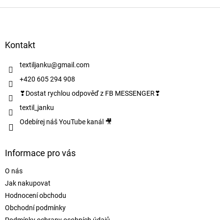
Z
á
p
a
Kontakt
t
í
textiljanku
@
gmail.com
+420 605 294 908
❣Dostat rychlou odpověď z FB MESSENGER❣
textil_janku
Odebírej náš YouTube kanál 🎥
Informace pro vás
O nás
Jak nakupovat
Hodnocení obchodu
Obchodní podmínky
Podmínky ochrany osobních údajů