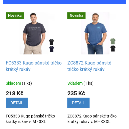
r
o
V
Novinka
Novinka
d
ý
u
p
k
i
t
s
ů
p
r
o
d
FC5333 Kugo pánské tričko
ZC8872 Kugo pánské
u
krátký rukáv
tričko krátký rukáv
k
t
Skladem
(1 ks)
Skladem
(1 ks)
ů
218 Kč
235 Kč
DETAIL
DETAIL
FC5333 Kugo pánské tričko
ZC8872 Kugo pánské tričko
krátký rukáv v. M - 3XL
krátký rukáv v. M - XXXL