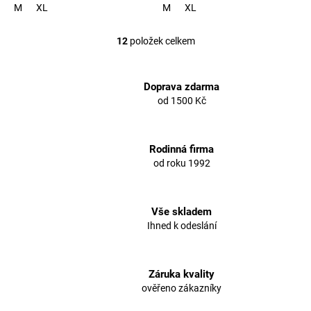
M
XL
M
XL
12
položek celkem
O
v
l
á
Doprava zdarma
d
od 1500 Kč
a
c
í
Rodinná firma
p
od roku 1992
r
v
k
y
Vše skladem
v
Ihned k odeslání
ý
p
i
s
Záruka kvality
u
ověřeno zákazníky