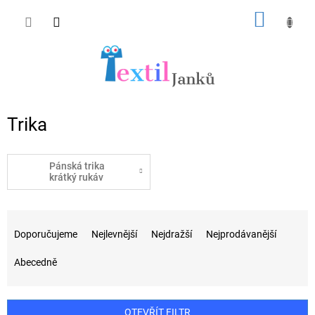
Přejít
NÁKUP
na
obsah
KOŠÍK
Trika
Pánská trika
krátký rukáv
Ř
a
Doporučujeme
Nejlevnější
Nejdražší
Nejprodávanější
z
e
Abecedně
n
í
p
OTEVŘÍT FILTR