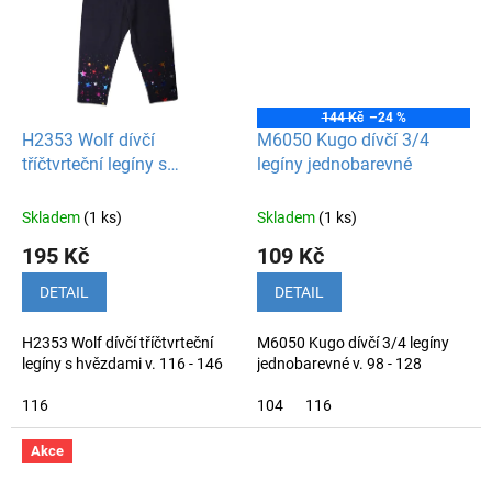
144 Kč
–24 %
H2353 Wolf dívčí
M6050 Kugo dívčí 3/4
tříčtvrteční legíny s
legíny jednobarevné
hvězdami
Skladem
(1 ks)
Skladem
(1 ks)
195 Kč
109 Kč
DETAIL
DETAIL
H2353 Wolf dívčí tříčtvrteční
M6050 Kugo dívčí 3/4 legíny
legíny s hvězdami v. 116 - 146
jednobarevné v. 98 - 128
116
104
116
Akce