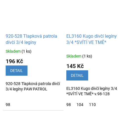
920-528 Tlapková patrola
EL3160 Kugo dívčí legíny
dívčí 3/4 legíny
3/4 *SVÍTÍ VE TMĚ*
Skladem
(1 ks)
Průměrné
Skladem
(1 ks)
hodnocení
196 Kč
produktu
145 Kč
je
DETAIL
4,7
DETAIL
z
920-528 Tlapková patrola dívčí
5
EL3160 Kugo dívčí legíny 3/4
3/4 legíny PAW PATROL
hvězdiček.
*SVÍTÍ VE TMĚ* v.98-128
98
98
104
110