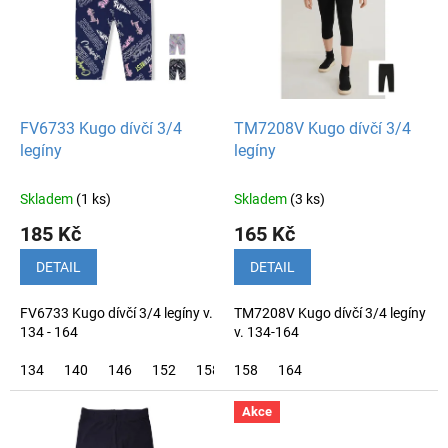
k
i
t
s
ů
p
r
o
d
FV6733 Kugo dívčí 3/4
TM7208V Kugo dívčí 3/4
u
legíny
legíny
k
t
Skladem
(1 ks)
Skladem
(3 ks)
ů
185 Kč
165 Kč
DETAIL
DETAIL
FV6733 Kugo dívčí 3/4 legíny v.
TM7208V Kugo dívčí 3/4 legíny
134 - 164
v. 134-164
134
140
146
152
158
158
164
164
Akce