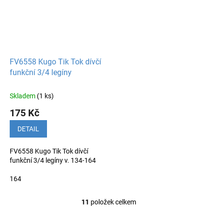
FV6558 Kugo Tik Tok dívčí
funkční 3/4 legíny
Skladem
(1 ks)
175 Kč
DETAIL
FV6558 Kugo Tik Tok dívčí
funkční 3/4 legíny v. 134-164
164
11
položek celkem
O
v