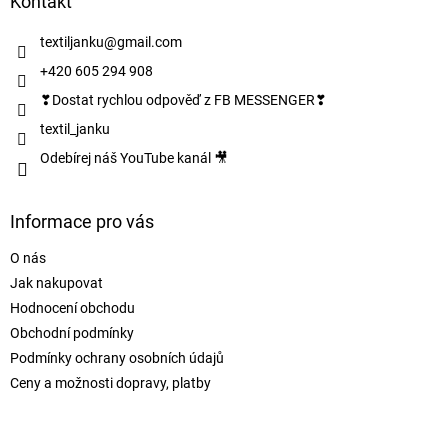
a
Kontakt
t
í
textiljanku
@
gmail.com
+420 605 294 908
❣Dostat rychlou odpověď z FB MESSENGER❣
textil_janku
Odebírej náš YouTube kanál 🎥
Informace pro vás
O nás
Jak nakupovat
Hodnocení obchodu
Obchodní podmínky
Podmínky ochrany osobních údajů
Ceny a možnosti dopravy, platby