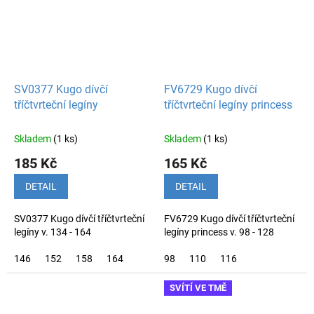
SV0377 Kugo dívčí
FV6729 Kugo dívčí
tříčtvrteční legíny
tříčtvrteční legíny princess
Skladem
(1 ks)
Skladem
(1 ks)
185 Kč
165 Kč
DETAIL
DETAIL
SV0377 Kugo dívčí tříčtvrteční
FV6729 Kugo dívčí tříčtvrteční
legíny v. 134 - 164
legíny princess v. 98 - 128
146
152
158
164
98
110
116
SVÍTÍ VE TMĚ