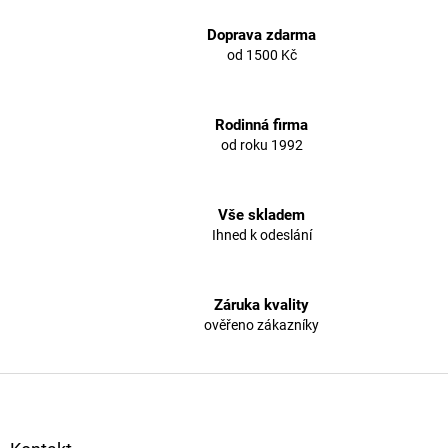
l
á
Doprava zdarma
d
od 1500 Kč
a
c
í
Rodinná firma
p
od roku 1992
r
v
k
y
Vše skladem
v
Ihned k odeslání
ý
p
i
s
Záruka kvality
u
ověřeno zákazníky
Z
á
p