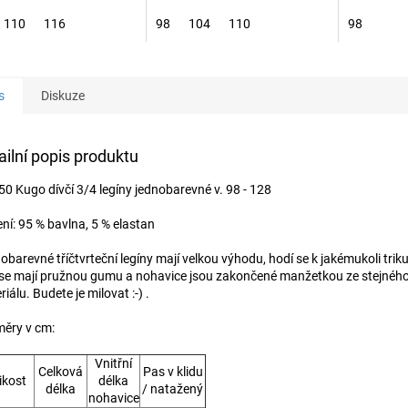
hvězdiček.
110
116
98
104
110
98
s
Diskuze
ailní popis produktu
0 Kugo dívčí 3/4 legíny jednobarevné v. 98 - 128
ení: 95 % bavlna, 5 % elastan
barevné tříčtvrteční legíny mají velkou výhodu, hodí se k jakémukoli triku,
se mají pružnou gumu a nohavice jsou zakončené manžetkou ze stejnéh
iálu. Budete je milovat :-) .
ěry v cm:
Vnitřní
Celková
Pas v klidu
ikost
délka
délka
/ natažený
nohavice