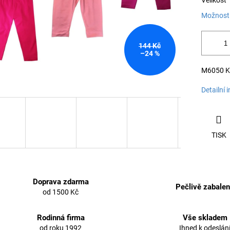
Velikost
Možnosti
144 Kč
–24 %
M6050 Ku
Detailní 
TISK
Doprava zdarma
Pečlivě zabale
od 1500 Kč
Rodinná firma
Vše skladem
od roku 1992
Ihned k odeslán