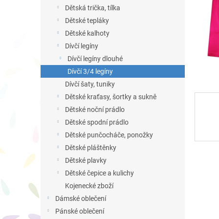
n
Dětská trička, tílka
e
Dětské tepláky
l
Dětské kalhoty
Dívčí legíny
Dívčí legíny dlouhé
Dívčí 3/4 legíny
Dívčí šaty, tuniky
Dětské kraťasy, šortky a sukně
Dětské noční prádlo
Dětské spodní prádlo
Dětské punčocháče, ponožky
Dětské pláštěnky
Dětské plavky
Dětské čepice a kulichy
Kojenecké zboží
Dámské oblečení
Pánské oblečení