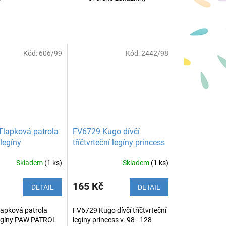
Kód:
606/99
Kód:
2442/98
Tlapková patrola
FV6729 Kugo dívčí
 legíny
tříčtvrteční legíny princess
Skladem
(1 ks)
Skladem
(1 ks)
165 Kč
DETAIL
DETAIL
lapková patrola
FV6729 Kugo dívčí tříčtvrteční
legíny PAW PATROL
legíny princess v. 98 - 128