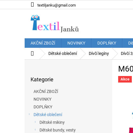
Přejít
textiljanku@gmail.com
na
obsah
AKČNÍ ZBOŽÍ
NOVINKY
DOPLŇKY
Dě
Domů
Dětské oblečení
Dívčí legíny
Dívčí 3
P
M605
o
Přeskočit
s
Kategorie
kategorie
Akce
t
r
AKČNÍ ZBOŽÍ
a
NOVINKY
n
DOPLŇKY
n
í
Dětské oblečení
p
Dětské mikiny
a
Dětské bundy, vesty