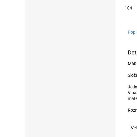
104
Popi
Det
M605
Slož
Jedno
V pa
mater
Rozm
Vel