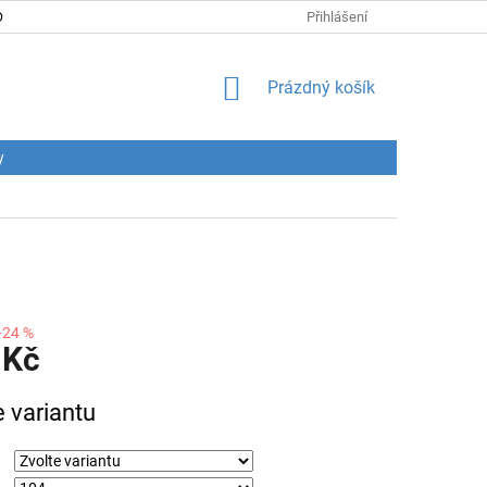
DNÍ PODMÍNKY
PODMÍNKY OCHRANY OSOBNÍCH ÚDAJŮ
Přihlášení
CENY
NÁKUPNÍ
Prázdný košík
KOŠÍK
y
–24 %
 Kč
e variantu