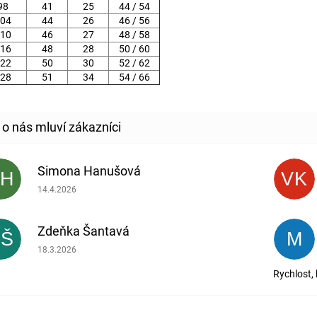
98
41
25
44 / 54
04
44
26
46 / 56
10
46
27
48 / 58
16
48
28
50 / 60
22
50
30
52 / 62
28
51
34
54 / 66
Simona Hanušová
SH
VK
Hodnocení obchodu je 5 z 5 hvězdiček.
14.4.2026
Zdeňka Šantavá
ZŠ
M
Hodnocení obchodu je 5 z 5 hvězdiček.
18.3.2026
Rychlost,