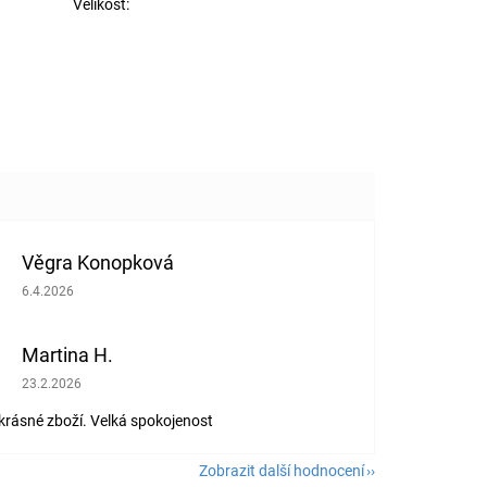
Velikost
:
Věgra Konopková
Hodnocení obchodu je 5 z 5 hvězdiček.
6.4.2026
Martina H.
Hodnocení obchodu je 5 z 5 hvězdiček.
23.2.2026
 krásné zboží. Velká spokojenost
Zobrazit další hodnocení