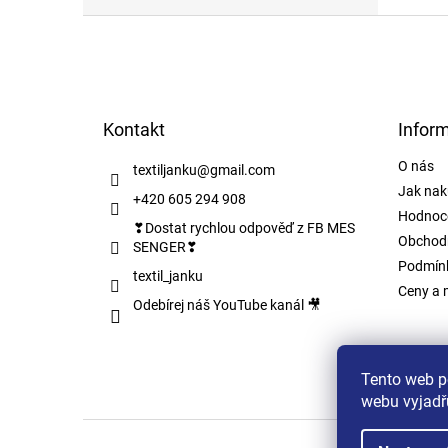
Z
á
p
a
t
Kontakt
Infor
í
O nás
textiljanku
@
gmail.com
Jak nak
+420 605 294 908
Hodnoc
❣Dostat rychlou odpověď z FB MES
Obchod
SENGER❣
Podmínk
textil_janku
Ceny a 
Odebírej náš YouTube kanál 🎥
Tento web p
webu vyjadřu