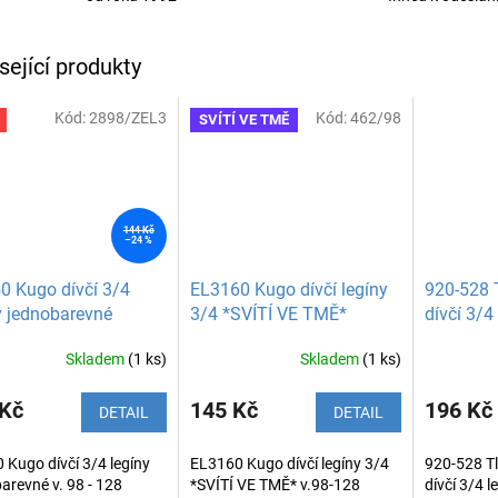
sející produkty
Kód:
2898/ZEL3
Kód:
462/98
SVÍTÍ VE TMĚ
144 Kč
–24 %
 Kugo dívčí 3/4
EL3160 Kugo dívčí legíny
920-528 
y jednobarevné
3/4 *SVÍTÍ VE TMĚ*
dívčí 3/4
Skladem
(1 ks)
Skladem
(1 ks)
Průměrné
hodnocení
produktu
 Kč
145 Kč
196 Kč
DETAIL
DETAIL
je
4,7
Kugo dívčí 3/4 legíny
EL3160 Kugo dívčí legíny 3/4
920-528 T
z
arevné v. 98 - 128
*SVÍTÍ VE TMĚ* v.98-128
dívčí 3/4 
5