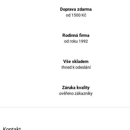
v
a
á
Doprava zdarma
c
n
í
od 1500 Kč
í
p
r
v
Rodinná firma
k
od roku 1992
y
v
ý
p
Vše skladem
i
Ihned k odeslání
s
u
Záruka kvality
ověřeno zákazníky
Z
á
p
a
Kontakt