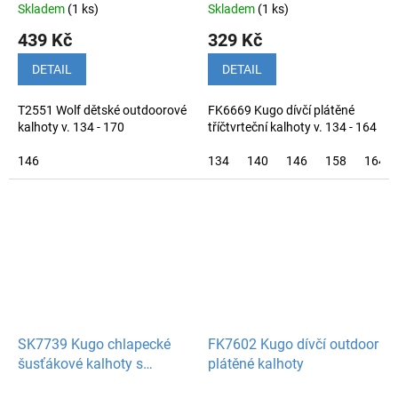
Skladem
(1 ks)
Skladem
(1 ks)
439 Kč
329 Kč
DETAIL
DETAIL
T2551 Wolf dětské outdoorové
FK6669 Kugo dívčí plátěné
kalhoty v. 134 - 170
tříčtvrteční kalhoty v. 134 - 164
146
134
140
146
158
164
SK7739 Kugo chlapecké
FK7602 Kugo dívčí outdoor
šusťákové kalhoty s
plátěné kalhoty
bavlněnou podšívkou