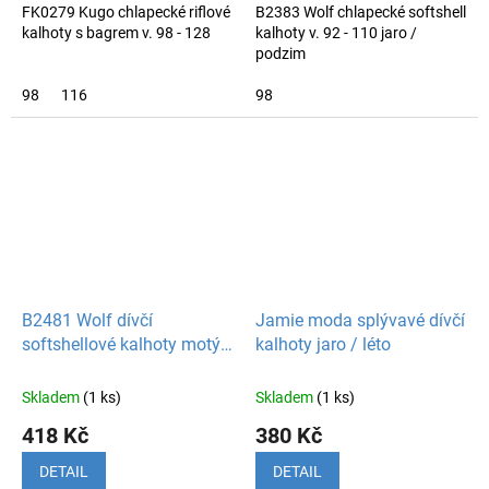
FK0279 Kugo chlapecké riflové
B2383 Wolf chlapecké softshell
kalhoty s bagrem v. 98 - 128
kalhoty v. 92 - 110 jaro /
podzim
98
116
98
B2481 Wolf dívčí
Jamie moda splývavé dívčí
softshellové kalhoty motýl
kalhoty jaro / léto
jaro / podzim
Skladem
(1 ks)
Skladem
(1 ks)
418 Kč
380 Kč
DETAIL
DETAIL