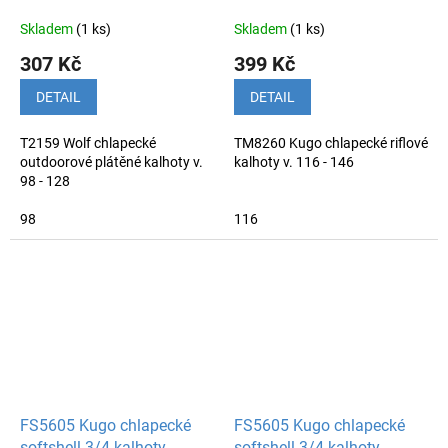
Skladem
(1 ks)
Skladem
(1 ks)
307 Kč
399 Kč
DETAIL
DETAIL
T2159 Wolf chlapecké
TM8260 Kugo chlapecké riflové
outdoorové plátěné kalhoty v.
kalhoty v. 116 - 146
98 - 128
98
116
FS5605 Kugo chlapecké
FS5605 Kugo chlapecké
softshell 3/4 kalhoty
softshell 3/4 kalhoty