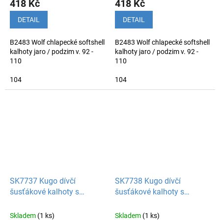
418 Kč
418 Kč
DETAIL
DETAIL
B2483 Wolf chlapecké softshell
B2483 Wolf chlapecké softshell
kalhoty jaro / podzim v. 92 -
kalhoty jaro / podzim v. 92 -
110
110
104
104
SK7737 Kugo dívčí
SK7738 Kugo dívčí
šusťákové kalhoty s
šusťákové kalhoty s
bavlněnou podšívkou
bavlněnou podšívkou
Skladem
(1 ks)
Skladem
(1 ks)