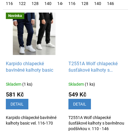
116
122
128
140
146
116
128
140
146
Novinka
Karpido chlapecké
T2551A Wolf chlapecké
bavlněné kalhoty basic
šusťákové kalhoty s
bavlněnou podšívkou
Skladem
(1 ks)
Skladem
(1 ks)
581 Kč
549 Kč
DETAIL
DETAIL
Karpido chlapecké bavlněné
T2551A Wolf chlapecké
kalhoty basic vel. 116-170
šusťákové kalhoty s bavlněnou
podšívkou v. 110 - 146