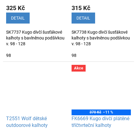
325 Kč
315 Kč
DETAIL
DETAIL
SK7737 Kugo dívčí šusťákové
SK7738 Kugo dívčí šusťákové
kalhoty s bavlněnou podšívkou
kalhoty s bavlněnou podšívkou
v. 98 - 128
v. 98 - 128
98
98
Akce
370 Kč
–11 %
T2551 Wolf dětské
FK6669 Kugo dívčí plátěné
outdoorové kalhoty
tříčtvrteční kalhoty