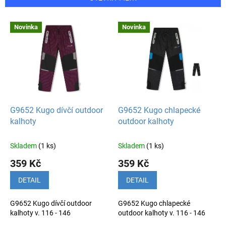
r
o
V
Novinka
Novinka
d
ý
u
p
k
i
t
s
ů
p
r
o
d
G9652 Kugo dívčí outdoor
G9652 Kugo chlapecké
u
kalhoty
outdoor kalhoty
k
t
Skladem
(1 ks)
Skladem
(1 ks)
ů
359 Kč
359 Kč
DETAIL
DETAIL
G9652 Kugo dívčí outdoor
G9652 Kugo chlapecké
kalhoty v. 116 - 146
outdoor kalhoty v. 116 - 146