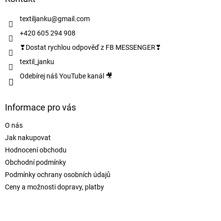
t
í
textiljanku
@
gmail.com
+420 605 294 908
❣Dostat rychlou odpověď z FB MESSENGER❣
textil_janku
Odebírej náš YouTube kanál 🎥
Informace pro vás
O nás
Jak nakupovat
Hodnocení obchodu
Obchodní podmínky
Podmínky ochrany osobních údajů
Ceny a možnosti dopravy, platby