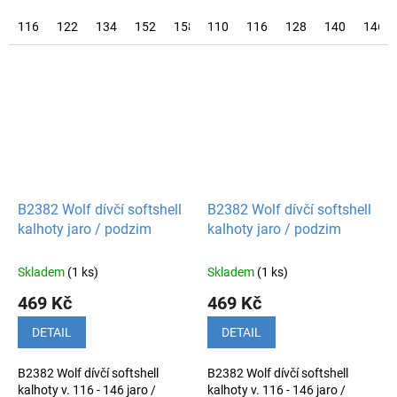
116
122
134
152
158
110
164
116
170
128
140
146
B2382 Wolf dívčí softshell
B2382 Wolf dívčí softshell
kalhoty jaro / podzim
kalhoty jaro / podzim
Skladem
(1 ks)
Skladem
(1 ks)
469 Kč
469 Kč
DETAIL
DETAIL
B2382 Wolf dívčí softshell
B2382 Wolf dívčí softshell
kalhoty v. 116 - 146 jaro /
kalhoty v. 116 - 146 jaro /