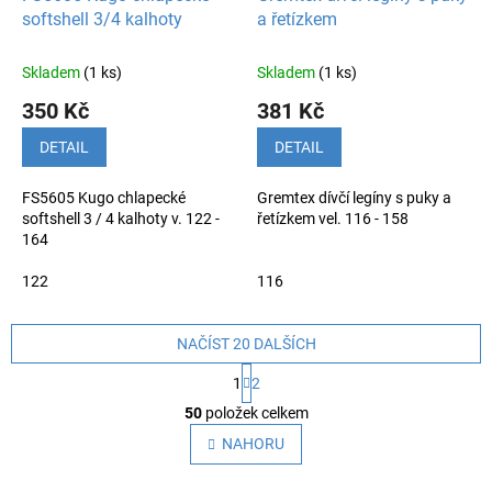
softshell 3/4 kalhoty
a řetízkem
Skladem
(1 ks)
Skladem
(1 ks)
350 Kč
381 Kč
DETAIL
DETAIL
FS5605 Kugo chlapecké
Gremtex dívčí legíny s puky a
softshell 3 / 4 kalhoty v. 122 -
řetízkem vel. 116 - 158
164
122
116
NAČÍST 20 DALŠÍCH
S
1
2
t
O
r
50
položek celkem
v
á
l
NAHORU
n
á
k
o
d