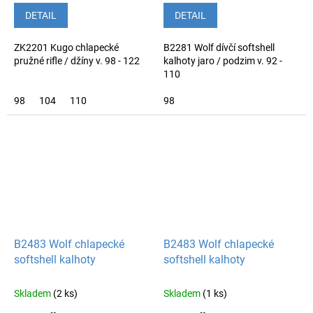
DETAIL
DETAIL
ZK2201 Kugo chlapecké
B2281 Wolf dívčí softshell
pružné rifle / džíny v. 98 - 122
kalhoty jaro / podzim v. 92 -
110
98
104
110
98
B2483 Wolf chlapecké
B2483 Wolf chlapecké
softshell kalhoty
softshell kalhoty
Skladem
(2 ks)
Skladem
(1 ks)