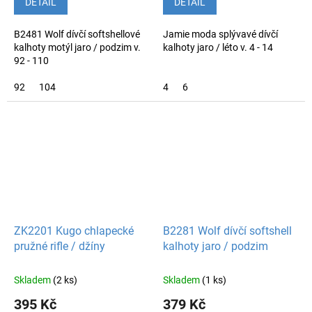
DETAIL
DETAIL
B2481 Wolf dívčí softshellové
Jamie moda splývavé dívčí
kalhoty motýl jaro / podzim v.
kalhoty jaro / léto v. 4 - 14
92 - 110
92
104
4
6
ZK2201 Kugo chlapecké
B2281 Wolf dívčí softshell
pružné rifle / džíny
kalhoty jaro / podzim
Skladem
(2 ks)
Skladem
(1 ks)
395 Kč
379 Kč