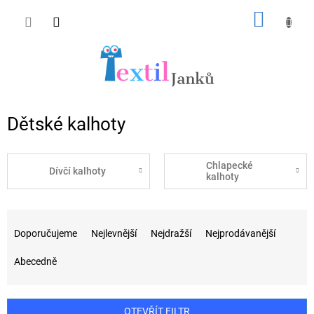
Přejít
NÁKUP
na
obsah
KOŠÍK
Dětské kalhoty
Chlapecké
Dívčí kalhoty
kalhoty
Ř
a
Doporučujeme
Nejlevnější
Nejdražší
Nejprodávanější
z
e
Abecedně
n
í
p
OTEVŘÍT FILTR