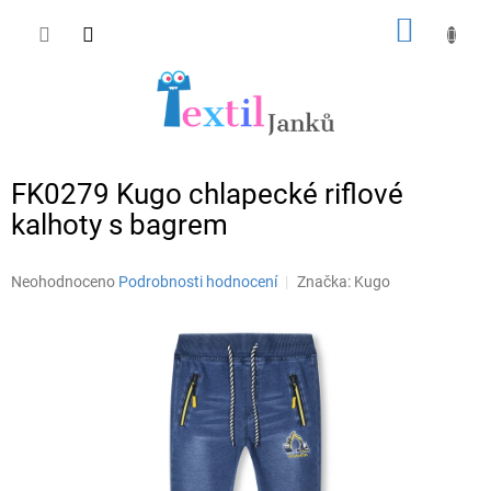
Přejít
NÁKUP
na
obsah
KOŠÍK
FK0279 Kugo chlapecké riflové
kalhoty s bagrem
Průměrné
Neohodnoceno
Podrobnosti hodnocení
Značka:
Kugo
hodnocení
produktu
je
0,0
z
5
hvězdiček.