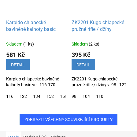
Karpido chlapecké
ZK2201 Kugo chlapecké
bavlněné kalhoty basic
pružné rifle / džíny
Skladem
(1 ks)
Skladem
(2 ks)
581 Kč
395 Kč
DETAIL
DETAIL
Karpido chlapecké bavlněné
ZK2201 Kugo chlapecké
kalhoty basic vel. 116-170
pružné rifle / džíny v. 98 - 122
116
122
134
152
158
98
164
104
170
110
ZOBRAZIT VŠECHNY SOUVISEJÍCÍ PRODUKTY