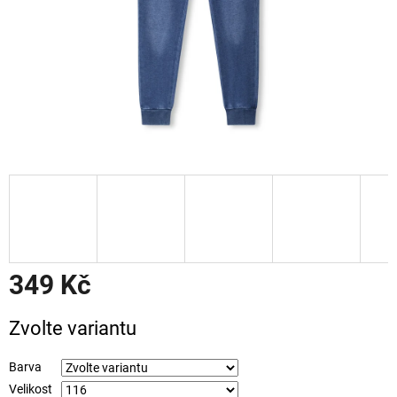
349 Kč
Měrná
Zvolte variantu
cena:
Barva
Velikost