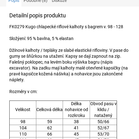
Popis
Podobné (8)
Diskuze
Detailní popis produktu
FK0279 Kugo chlapecké riflové kalhoty s bagrem v. 98 - 128
Složýení: 95 % bavlna, 5 % elastan
Džínové kalhoty / tepláky ze slabé elastické rifloviny. V pase do
gumy se šňůrkou na utažení. Kapsy se dají zapnout na zip.
Falešný poklopec, na levém boku výšivka bagru (nápis
excavator). Na zadku mají kalhoty malé otevřené kapsičky (na
pravé kapsičce kožená nášivka) a nohavice jsou zakončené
náplety.
Rozměry v cm:
Délka
Obvod pasu v
Velikost
Celková délka
nohavice od
klidu /
rozkroku
natažený
98
59
38
50/66
104
62
41
52/67
110
66
45
53/70