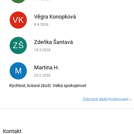
Věgra Konopková
VK
Hodnocení obchodu je 5 z 5 hvězdiček.
6.4.2026
Zdeňka Šantavá
ZŠ
Hodnocení obchodu je 5 z 5 hvězdiček.
18.3.2026
Martina H.
M
Hodnocení obchodu je 5 z 5 hvězdiček.
23.2.2026
Rychlost, krásné zboží. Velká spokojenost
Zobrazit další hodnocení
Z
á
p
a
Kontakt