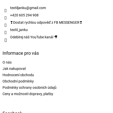
t
í
textiljanku
@
gmail.com
+420 605 294 908
❣Dostat rychlou odpověď z FB MESSENGER❣
textil_janku
Odebírej náš YouTube kanál 🎥
Informace pro vás
O nás
Jak nakupovat
Hodnocení obchodu
Obchodní podmínky
Podmínky ochrany osobních údajů
Ceny a možnosti dopravy, platby