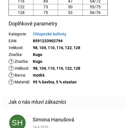
116
69
47
54/72
122
73
50
55/75
128
75
53
56/76
Doplňkové parametry
Kategorie
:
Chlapecké kalhoty
EAN
:
8591233902794
Velikost
:
98, 104, 110, 116, 122, 128
Značka
:
Kugo
?
Značka
:
Kugo
?
Velikost
:
98, 104, 110, 116, 122, 128
?
Barva
:
modrá
?
Materiál
:
95 % bavlna, 5 % elastan
Simona Hanušová
SH
Hodnocení obchodu je 5 z 5 hvězdiček.
14.4.2026