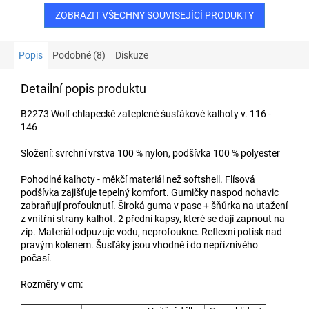
ZOBRAZIT VŠECHNY SOUVISEJÍCÍ PRODUKTY
Popis
Podobné (8)
Diskuze
Detailní popis produktu
B2273 Wolf chlapecké zateplené šusťákové kalhoty v. 116 -
146
Složení: svrchní vrstva 100 % nylon, podšívka 100 % polyester
Pohodlné kalhoty - měkčí materiál než softshell. Flísová
podšívka zajišťuje tepelný komfort. Gumičky naspod nohavic
zabraňují profouknutí. Široká guma v pase + šňůrka na utažení
z vnitřní strany kalhot. 2 přední kapsy, které se dají zapnout na
zip. Materiál odpuzuje vodu, neprofoukne. Reflexní potisk nad
pravým kolenem. Šusťáky jsou vhodné i do nepříznivého
počasí.
Rozměry v cm: