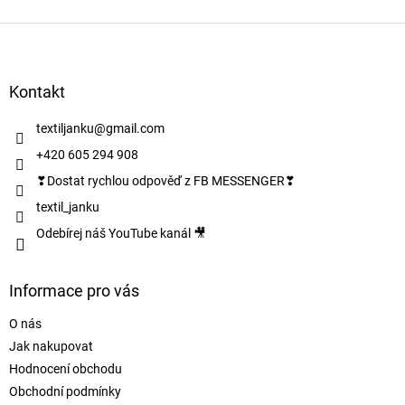
Z
á
p
a
Kontakt
t
í
textiljanku
@
gmail.com
+420 605 294 908
❣Dostat rychlou odpověď z FB MESSENGER❣
textil_janku
Odebírej náš YouTube kanál 🎥
Informace pro vás
O nás
Jak nakupovat
Hodnocení obchodu
Obchodní podmínky