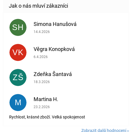
Simona Hanušová
SH
Hodnocení obchodu je 5 z 5 hvězdiček.
14.4.2026
Věgra Konopková
VK
Hodnocení obchodu je 5 z 5 hvězdiček.
6.4.2026
Zdeňka Šantavá
ZŠ
Hodnocení obchodu je 5 z 5 hvězdiček.
18.3.2026
Martina H.
M
Hodnocení obchodu je 5 z 5 hvězdiček.
23.2.2026
Rychlost, krásné zboží. Velká spokojenost
Zobrazit další hodnocení