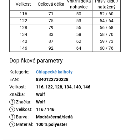
Vnitřní délka
Pas v klidu /
Velikost
Celková délka
nohavice
natažený
116
71
50
52 / 60
122
75
53
54 / 64
128
79
55
56 / 68
134
83
58
58 / 70
140
87
62
59 / 73
146
92
64
60 / 76
Doplňkové parametry
Kategorie
:
Chlapecké kalhoty
EAN
:
8340122730228
Velikost
:
116, 122, 128, 134, 140, 146
Značka
:
Wolf
?
Značka
:
Wolf
?
Velikost
:
116 / 146
?
Barva
:
Modrá/černá/šedá
?
Materiál
:
100 % polyester