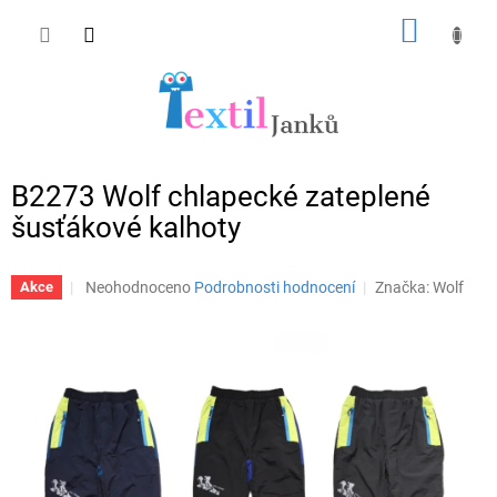
Přejít
NÁKUP
na
obsah
KOŠÍK
B2273 Wolf chlapecké zateplené
šusťákové kalhoty
Průměrné
Neohodnoceno
Podrobnosti hodnocení
Značka:
Wolf
Akce
hodnocení
produktu
je
0,0
z
5
hvězdiček.