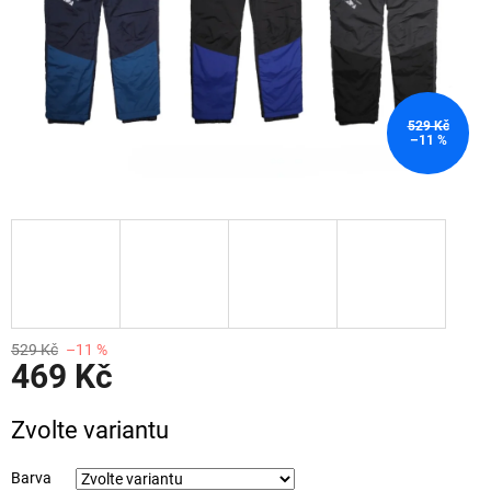
529 Kč
–11 %
529 Kč
–11 %
469 Kč
Měrná
Zvolte variantu
cena:
Barva