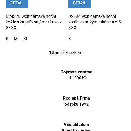
DETAIL
DETAIL
D2432B Wolf dámská noční
D2534 Wolf dámská noční
košile s kapsičkou / maxitriko v.
košile s krátkým rukávem v. S -
S - XXL
XXXL
S
M
XL
S
14
položek celkem
O
v
l
á
Doprava zdarma
d
od 1500 Kč
a
c
í
Rodinná firma
p
od roku 1992
r
v
k
y
Vše skladem
v
Ihned k odeslání