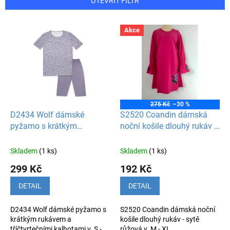
OTEVŘÍT FILTR
r
o
V
Akce
d
ý
u
p
k
i
t
s
ů
p
r
o
275 Kč
–30 %
d
D2434 Wolf dámské
S2520 Coandin dámská
u
pyžamo s krátkým
noční košile dlouhý rukáv -
k
rukávem a tříčtvrtečními
sytě růžová
t
kalhotami
Skladem
(1 ks)
Skladem
(1 ks)
ů
299 Kč
192 Kč
DETAIL
DETAIL
D2434 Wolf dámské pyžamo s
S2520 Coandin dámská noční
krátkým rukávem a
košile dlouhý rukáv - sytě
tříčtvrtečními kalhotami v. S -
růžová v. M - XL