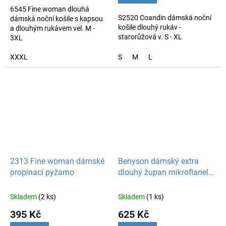
z
6545 Fine woman dlouhá
5
S2520 Coandin dámská noční
dámská noční košile s kapsou
hvězdiček.
košile dlouhý rukáv -
a dlouhým rukávem vel. M -
starorůžová v. S - XL
3XL
XXXL
S
M
L
2313 Fine woman dámské
Benyson dámský extra
propínací pyžamo
dlouhý župan mikroflanel
na zip
Skladem
(2 ks)
Skladem
(1 ks)
395 Kč
625 Kč