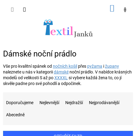
Přejít
NÁKUP
na
obsah
KOŠÍK
Dámské noční prádlo
Vše pro kvalitní spánek od
nočních košil
přes
pyžama
i
župany
naleznete u nás v kategorii
dámské
noční prádlo. V nabídce krásných
modelů od velikosti S až po
XXXXL
si vybere každá žena to, co jí
skvěle padne pro své pohodlí a odpočinek.
Ř
a
Doporučujeme
Nejlevnější
Nejdražší
Nejprodávanější
z
e
Abecedně
n
í
p