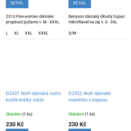
DETAIL
DETAIL
2313 Fine woman dámské
Benyson dámský dlouhý župan
propínací pyžamo v. M - XXXL
mikroflanel na zip v. S - 3XL
L
XL
XXL
XXXL
S/M
D2431 Wolf dámská noční
D2432 Wolf dámské
košile krátký rukáv
maxitriko s kapsou
Skladem
(1 ks)
Skladem
(1 ks)
230 Kč
230 Kč