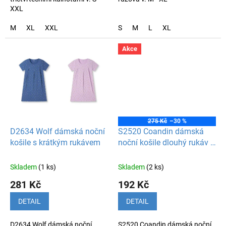
XXL
M
XL
XXL
S
M
L
XL
Akce
275 Kč
–30 %
D2634 Wolf dámská noční
S2520 Coandin dámská
košile s krátkým rukávem
noční košile dlouhý rukáv -
tyrkysová
Skladem
(1 ks)
Skladem
(2 ks)
281 Kč
192 Kč
DETAIL
DETAIL
D2634 Wolf dámská noční
S2520 Coandin dámská noční