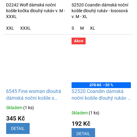
D2242 Wolf dámská noční
S2520 Coandin dámská noční
košile kočka dlouhý rukáv v. M -
košile dlouhý rukáv - lososová
XXXL
v. M - XL
XXL
XXXL
S
M
XL
Akce
275 Kč
–30 %
6545 Fine woman dlouhá
S2520 Coandin dámská
dámská noční košile s
noční košile dlouhý rukáv -
kapsou a dlouhým
starorůžová
Skladem
(1 ks)
Průměrné
rukávem
Skladem
(1 ks)
hodnocení
345 Kč
produktu
192 Kč
je
DETAIL
5,0
DETAIL