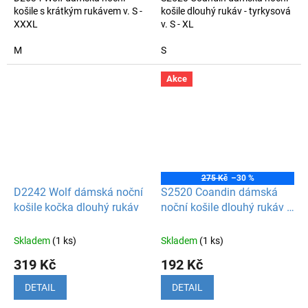
košile s krátkým rukávem v. S -
košile dlouhý rukáv - tyrkysová
XXXL
v. S - XL
M
S
Akce
275 Kč
–30 %
D2242 Wolf dámská noční
S2520 Coandin dámská
košile kočka dlouhý rukáv
noční košile dlouhý rukáv -
lososová
Skladem
(1 ks)
Skladem
(1 ks)
319 Kč
192 Kč
DETAIL
DETAIL