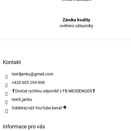
ý
p
i
s
Záruka kvality
u
ověřeno zákazníky
Z
á
p
a
Kontakt
t
í
textiljanku
@
gmail.com
+420 605 294 908
❣Dostat rychlou odpověď z FB MESSENGER❣
textil_janku
Odebírej náš YouTube kanál 🎥
Informace pro vás