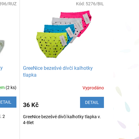
396/RUZ
Kód:
5276/BIL
ky
GreeNice bezešvé dívčí kalhotky
tlapka
dem
(2 ks)
Vyprodáno
ETAIL
DETAIL
36 Kč
. 2
GreeNice bezešvé dívčí kalhotky tlapka v.
4-8let