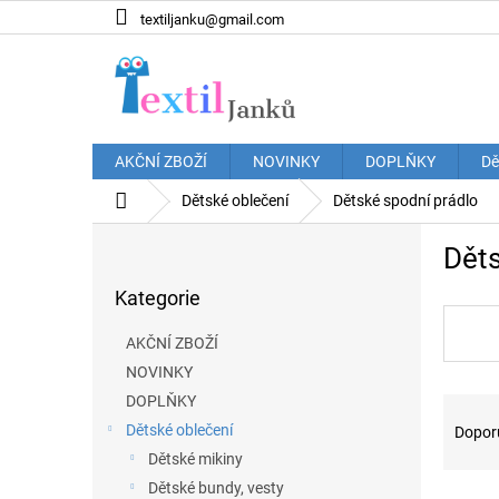
Přejít
textiljanku@gmail.com
na
obsah
AKČNÍ ZBOŽÍ
NOVINKY
DOPLŇKY
Dě
Domů
Dětské oblečení
Dětské spodní prádlo
P
Děts
o
Přeskočit
s
Kategorie
kategorie
t
r
AKČNÍ ZBOŽÍ
a
NOVINKY
n
Ř
DOPLŇKY
n
a
í
Dětské oblečení
Dopor
z
p
Dětské mikiny
e
a
Dětské bundy, vesty