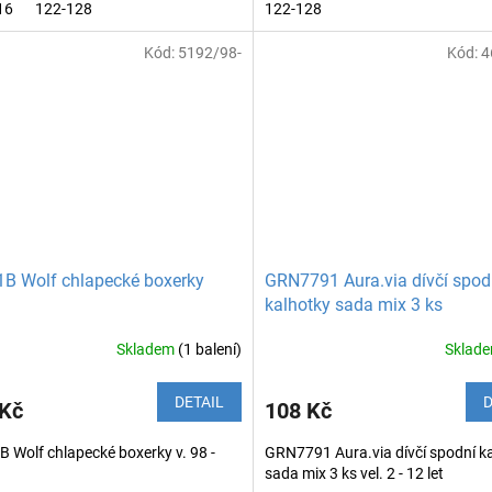
16
122-128
122-128
Kód:
5192/98-
Kód:
4
B Wolf chlapecké boxerky
GRN7791 Aura.via dívčí spod
kalhotky sada mix 3 ks
Skladem
(1 balení)
Sklad
DETAIL
D
 Kč
108 Kč
 Wolf chlapecké boxerky v. 98 -
GRN7791 Aura.via dívčí spodní k
sada mix 3 ks vel. 2 - 12 let