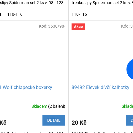
slipy Spiderman set 2 ks v. 98 - 128
trenkoslipy Spiderman set 2 ks v. 
4
110-116
110-116
Kód:
3630/98-
Kód:
3
Akce
 Wolf chlapecké boxerky
89492 Elevek dívčí kalhotky
Skladem
(2 balení)
Skla
DETAIL
D
 Kč
20 Kč