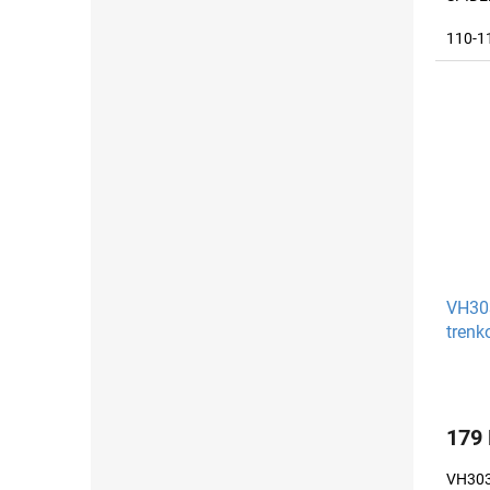
110-1
VH303
trenk
179
VH303