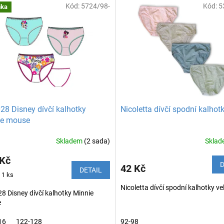
Kód:
5724/98-
Kód:
5
nka
8 Disney dívčí kalhotky
Nicoletta dívčí spodní kalhot
ie mouse
Skladem
(2 sada)
Skla
 Kč
D
42 Kč
DETAIL
 1 ks
Nicoletta dívčí spodní kalhotky vel
 Disney dívčí kalhotky Minnie
e
16
122-128
92-98