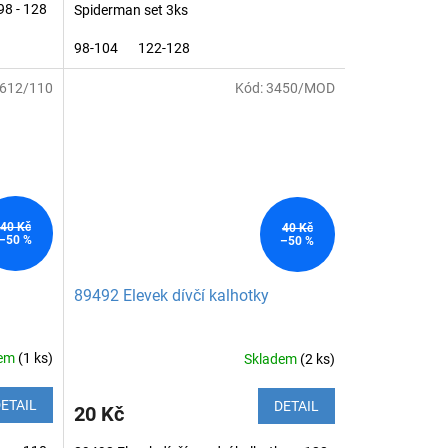
98 - 128
Spiderman set 3ks
98-104
122-128
612/110
Kód:
3450/MOD
40 Kč
40 Kč
–50 %
–50 %
89492 Elevek dívčí kalhotky
dem
(1 ks)
Skladem
(2 ks)
ETAIL
DETAIL
20 Kč