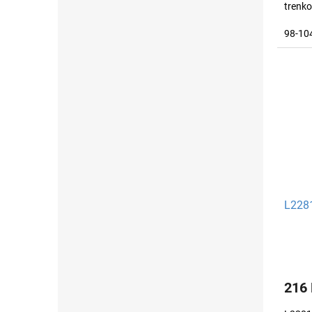
trenko
98-10
L2281
216