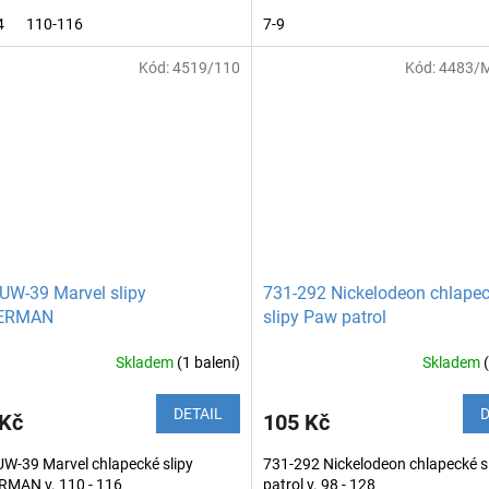
4
110-116
7-9
Kód:
4519/110
Kód:
4483/
UW-39 Marvel slipy
731-292 Nickelodeon chlape
ERMAN
slipy Paw patrol
Skladem
(1 balení)
Skladem
DETAIL
D
 Kč
105 Kč
W-39 Marvel chlapecké slipy
731-292 Nickelodeon chlapecké s
RMAN v. 110 - 116
patrol v. 98 - 128