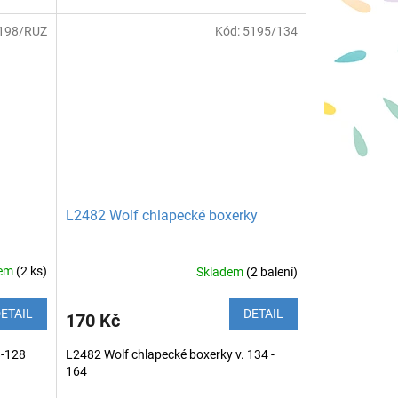
198/RUZ
Kód:
5195/134
L2482 Wolf chlapecké boxerky
dem
(2 ks)
Skladem
(2 balení)
ETAIL
DETAIL
170 Kč
8-128
L2482 Wolf chlapecké boxerky v. 134 -
164