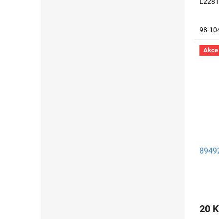
L2281 
98-10
Akce
89492
20 K