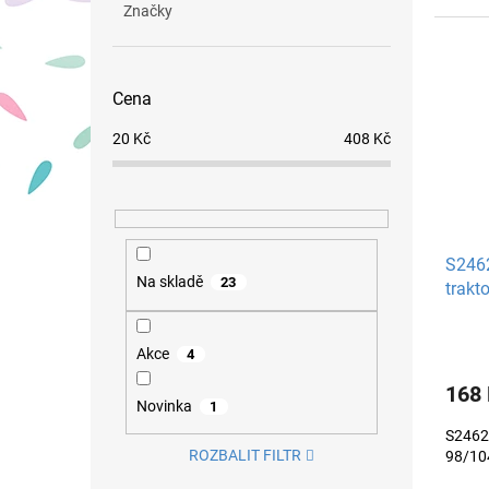
Značky
Cena
20
Kč
408
Kč
S2462
Na skladě
23
trakto
Akce
4
168
Novinka
1
S2462 
ROZBALIT FILTR
98/10