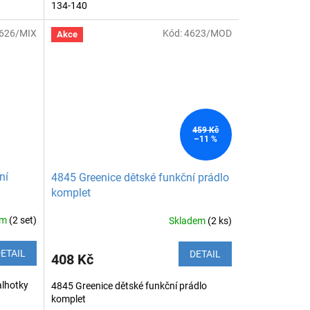
134-140
626/MIX
Kód:
4623/MOD
Akce
459 Kč
–11 %
ní
4845 Greenice dětské funkční prádlo
komplet
em
(2 set)
Skladem
(2 ks)
ETAIL
DETAIL
408 Kč
alhotky
4845 Greenice dětské funkční prádlo
komplet