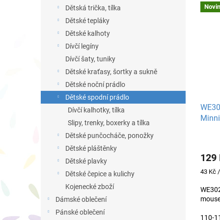
V
n
n
Novi
Dětská trička, tílka
ý
í
e
Dětské tepláky
p
p
l
i
r
Dětské kalhoty
s
o
Dívčí legíny
p
d
Dívčí šaty, tuniky
r
u
Dětské kraťasy, šortky a sukně
o
k
Dětské noční prádlo
d
t
u
ů
Dětské spodní prádlo
WE302
k
Dívčí kalhotky, tílka
Minn
t
Slipy, trenky, boxerky a tílka
ů
Dětské punčocháče, ponožky
Dětské pláštěnky
129
Dětské plavky
Měrná
43 Kč /
Dětské čepice a kulichy
cena:
Kojenecké zboží
WE3028
mous
Dámské oblečení
Pánské oblečení
110-1