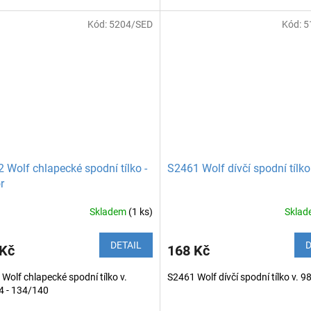
Kód:
5204/SED
Kód:
5
 Wolf chlapecké spodní tílko -
S2461 Wolf dívčí spodní tílko
r
Skladem
(1 ks)
Skla
DETAIL
D
 Kč
168 Kč
Wolf chlapecké spodní tílko v.
S2461 Wolf dívčí spodní tílko v. 9
4 - 134/140