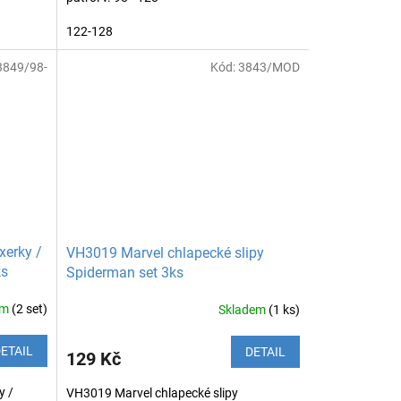
122-128
3849/98-
Kód:
3843/MOD
xerky /
VH3019 Marvel chlapecké slipy
ks
Spiderman set 3ks
em
(2 set)
Skladem
(1 ks)
ETAIL
DETAIL
129 Kč
y /
VH3019 Marvel chlapecké slipy