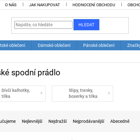
O NÁS
JAK NAKUPOVAT
HODNOCENÍ OBCHODU
OBCHO
HLEDAT
tské oblečení
Dámské oblečení
Pánské oblečení
Značk
ké spodní prádlo
Dívčí kalhotky,
Slipy, trenky,
tílka
boxerky a tílka
učujeme
Nejlevnější
Nejdražší
Nejprodávanější
Abecedně