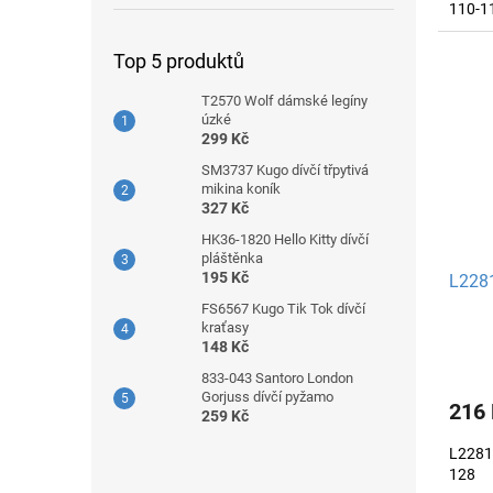
110-1
Top 5 produktů
T2570 Wolf dámské legíny
úzké
299 Kč
SM3737 Kugo dívčí třpytivá
mikina koník
327 Kč
HK36-1820 Hello Kitty dívčí
pláštěnka
195 Kč
L2281
FS6567 Kugo Tik Tok dívčí
kraťasy
148 Kč
833-043 Santoro London
Gorjuss dívčí pyžamo
216
259 Kč
L2281B
128