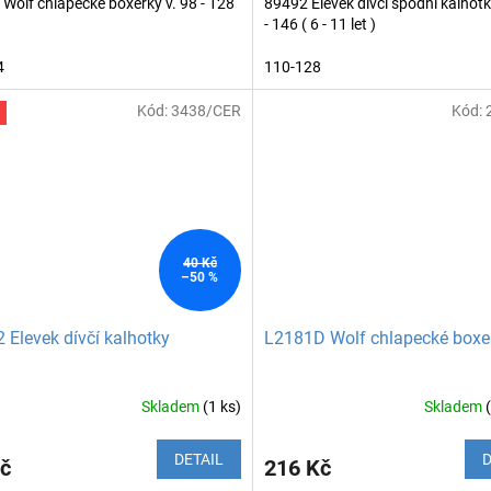
Wolf chlapecké boxerky v. 98 - 128
89492 Elevek dívčí spodní kalhotk
- 146 ( 6 - 11 let )
4
110-128
Kód:
3438/CER
Kód:
40 Kč
–50 %
 Elevek dívčí kalhotky
L2181D Wolf chlapecké boxe
Skladem
(1 ks)
Skladem
DETAIL
D
č
216 Kč