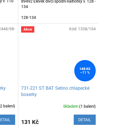
y v. 110
89492 Elevek dívčí spodní kalhotky v. 128 -
134
128-134
2448/98-
Kód:
1338/104
Akce
148 Kč
–11 %
rky
731-221 ST BAT Setino chlapecké
boxerky
(2 balení)
Skladem
(1 balení)
ETAIL
DETAIL
131 Kč