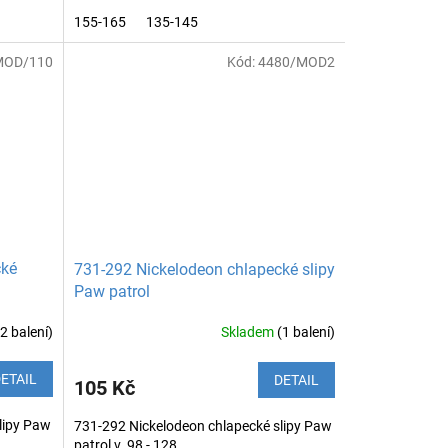
155-165
135-145
MOD/110
Kód:
4480/MOD2
cké
731-292 Nickelodeon chlapecké slipy
Paw patrol
(2 balení)
Skladem
(1 balení)
ETAIL
DETAIL
105 Kč
lipy Paw
731-292 Nickelodeon chlapecké slipy Paw
patrol v. 98 - 128