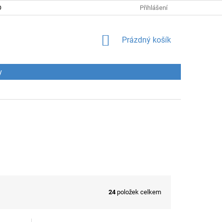
DNÍ PODMÍNKY
PODMÍNKY OCHRANY OSOBNÍCH ÚDAJŮ
Přihlášení
CENY
NÁKUPNÍ
Prázdný košík
KOŠÍK
y
24
položek celkem