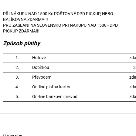
PŘI NÁKUPU NAD 1500 Kč POŠTOVNÉ DPD PICKUP, NEBO
BALÍKOVNA ZDARMA!!!
PRO ZASLÁNÍ NA SLOVENSKO PŘI NÁKUPU NAD 1500,- DPD
PICKUP ZDARMA!!!
Způsob platby
1.
Hotově
zd
2.
Dobírkou
3
3.
Převodem
zd
4.
On-line platba kartou
zd
5.
On-line bankovní převod
zd
Z
á
p