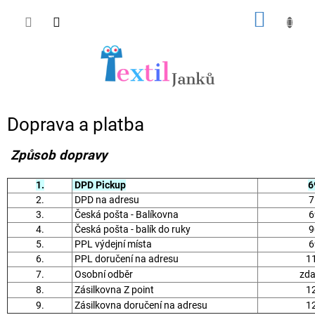
Přejít
NÁKUP
na
obsah
KOŠÍK
Doprava a platba
Způsob dopravy
1.
DPD Pickup
6
2.
DPD na adresu
7
3.
Česká pošta - Balíkovna
6
4.
Česká pošta - balík do ruky
9
5.
PPL výdejní místa
6
6.
PPL doručení na adresu
11
7.
Osobní odběr
zd
8.
Zásilkovna Z point
12
9.
Zásilkovna doručení na adresu
12