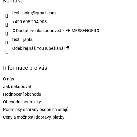
a
Kontakt
t
í
textiljanku
@
gmail.com
+420 605 294 908
❣Dostat rychlou odpověď z FB MESSENGER❣
textil_janku
Odebírej náš YouTube kanál 🎥
Informace pro vás
O nás
Jak nakupovat
Hodnocení obchodu
Obchodní podmínky
Podmínky ochrany osobních údajů
Ceny a možnosti dopravy, platby