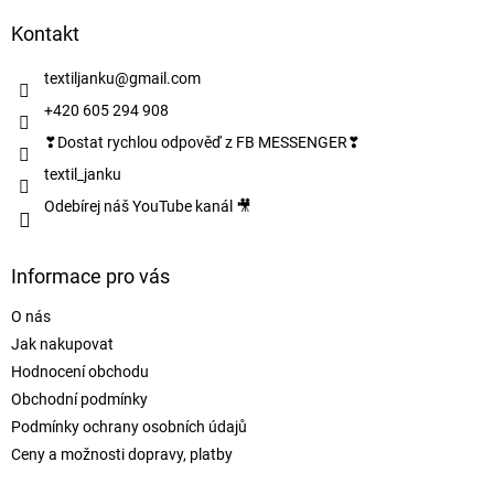
p
a
Kontakt
t
í
textiljanku
@
gmail.com
+420 605 294 908
❣Dostat rychlou odpověď z FB MESSENGER❣
textil_janku
Odebírej náš YouTube kanál 🎥
Informace pro vás
O nás
Jak nakupovat
Hodnocení obchodu
Obchodní podmínky
Podmínky ochrany osobních údajů
Ceny a možnosti dopravy, platby