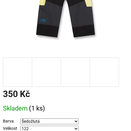
350 Kč
Měrná
Skladem
(1 ks)
cena:
Barva
Velikost