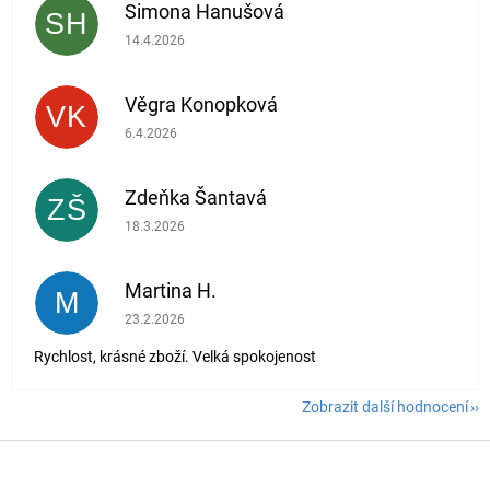
Simona Hanušová
SH
Hodnocení obchodu je 5 z 5 hvězdiček.
14.4.2026
Věgra Konopková
VK
Hodnocení obchodu je 5 z 5 hvězdiček.
6.4.2026
Zdeňka Šantavá
ZŠ
Hodnocení obchodu je 5 z 5 hvězdiček.
18.3.2026
Martina H.
M
Hodnocení obchodu je 5 z 5 hvězdiček.
23.2.2026
Rychlost, krásné zboží. Velká spokojenost
Zobrazit další hodnocení
Z
á