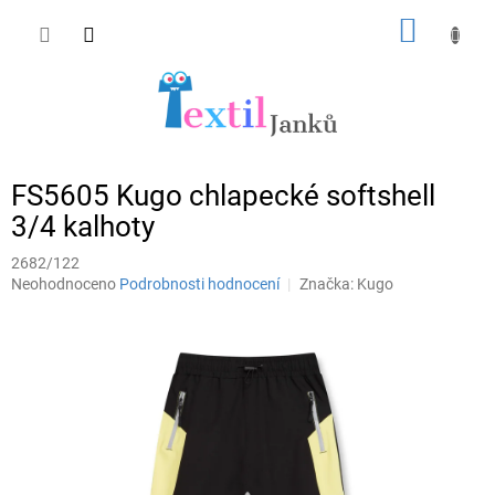
Přejít
NÁKUP
na
obsah
KOŠÍK
FS5605 Kugo chlapecké softshell
3/4 kalhoty
2682/122
Průměrné
Neohodnoceno
Podrobnosti hodnocení
Značka:
Kugo
hodnocení
produktu
je
0,0
z
5
hvězdiček.