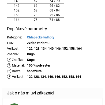
140
62
64 / 79
146
66
66 / 82
152
69
68 / 84
158
73
72 / 86
164
78
74 / 88
Doplňkové parametry
Kategorie
:
Chlapecké kalhoty
EAN
:
Zvolte variantu
Velikost
:
122, 128, 134, 140, 146, 152, 158, 164
Značka
:
Kugo
?
Značka
:
Kugo
?
Materiál
:
100 % polyester
?
Barva
:
šedožlutá
?
Velikost
:
122,128, 134, 140, 146, 152, 158, 164