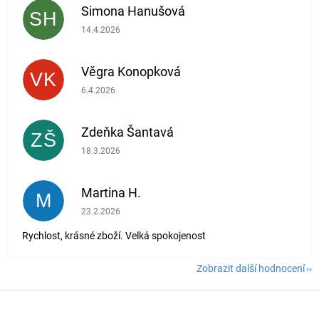
Simona Hanušová
SH
Hodnocení obchodu je 5 z 5 hvězdiček.
14.4.2026
Věgra Konopková
VK
Hodnocení obchodu je 5 z 5 hvězdiček.
6.4.2026
Zdeňka Šantavá
ZŠ
Hodnocení obchodu je 5 z 5 hvězdiček.
18.3.2026
Martina H.
M
Hodnocení obchodu je 5 z 5 hvězdiček.
23.2.2026
Rychlost, krásné zboží. Velká spokojenost
Zobrazit další hodnocení
Z
á