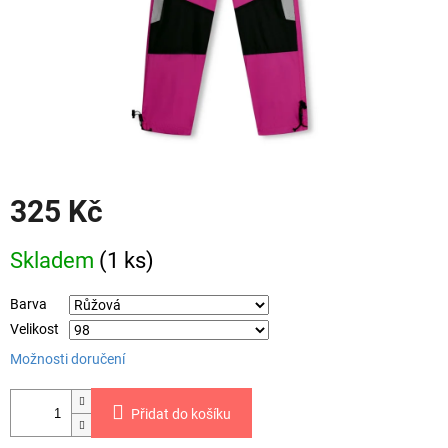
325 Kč
Měrná
Skladem
(1 ks)
cena:
Barva
Velikost
Možnosti doručení
Přidat do košíku