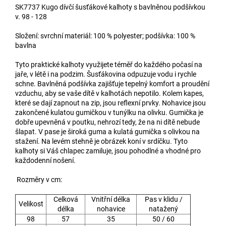
SK7737 Kugo dívčí šusťákové kalhoty s bavlněnou podšívkou
v. 98 - 128
Složení: svrchní materiál: 100 % polyester; podšívka: 100 %
bavlna
Tyto praktické kalhoty využijete téměř do každého počasí na
jaře, v létě i na podzim. Šusťákovina odpuzuje vodu i rychle
schne. Bavlněná podšívka zajišťuje tepelný komfort a proudění
vzduchu, aby se vaše dítě v kalhotách nepotilo. Kolem kapes,
které se dají zapnout na zip, jsou reflexní prvky. Nohavice jsou
zakončené kulatou gumičkou v tunýlku na olivku. Gumička je
dobře upevněná v poutku, nehrozí tedy, že na ni dítě nebude
šlapat. V pase je široká guma a kulatá gumička s olivkou na
stažení. Na levém stehně je obrázek koní v srdíčku. Tyto
kalhoty si Váš chlapec zamiluje, jsou pohodlné a vhodné pro
každodenní nošení.
Rozměry v cm:
Celková
Vnitřní délka
Pas v klidu /
Velikost
délka
nohavice
natažený
98
57
35
50 / 60