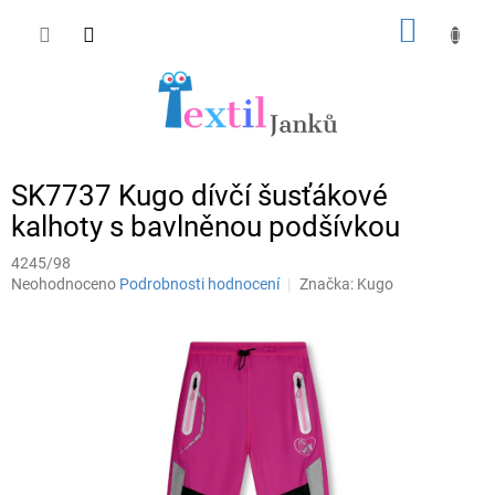
Přejít
NÁKUP
na
obsah
KOŠÍK
SK7737 Kugo dívčí šusťákové
kalhoty s bavlněnou podšívkou
4245/98
Průměrné
Neohodnoceno
Podrobnosti hodnocení
Značka:
Kugo
hodnocení
produktu
je
0,0
z
5
hvězdiček.