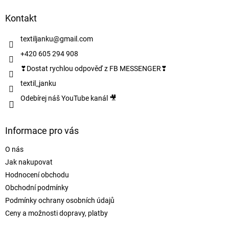
p
a
Kontakt
t
í
textiljanku
@
gmail.com
+420 605 294 908
❣Dostat rychlou odpověď z FB MESSENGER❣
textil_janku
Odebírej náš YouTube kanál 🎥
Informace pro vás
O nás
Jak nakupovat
Hodnocení obchodu
Obchodní podmínky
Podmínky ochrany osobních údajů
Ceny a možnosti dopravy, platby