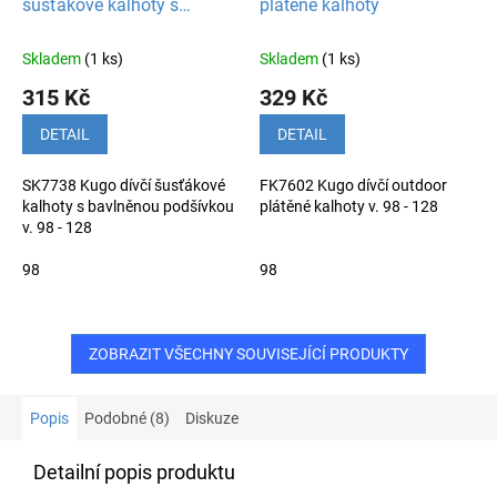
šusťákové kalhoty s
plátěné kalhoty
bavlněnou podšívkou
Skladem
(1 ks)
Skladem
(1 ks)
315 Kč
329 Kč
DETAIL
DETAIL
SK7738 Kugo dívčí šusťákové
FK7602 Kugo dívčí outdoor
kalhoty s bavlněnou podšívkou
plátěné kalhoty v. 98 - 128
v. 98 - 128
98
98
ZOBRAZIT VŠECHNY SOUVISEJÍCÍ PRODUKTY
Popis
Podobné (8)
Diskuze
Detailní popis produktu