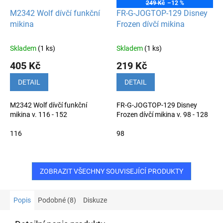
249 Kč
–12 %
M2342 Wolf dívčí funkční
FR-G-JOGTOP-129 Disney
mikina
Frozen dívčí mikina
Skladem
(1 ks)
Skladem
(1 ks)
405 Kč
219 Kč
DETAIL
DETAIL
M2342 Wolf dívčí funkční
FR-G-JOGTOP-129 Disney
mikina v. 116 - 152
Frozen dívčí mikina v. 98 - 128
116
98
ZOBRAZIT VŠECHNY SOUVISEJÍCÍ PRODUKTY
Popis
Podobné (8)
Diskuze