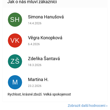
Simona Hanušová
SH
Hodnocení obchodu je 5 z 5 hvězdiček.
14.4.2026
Věgra Konopková
VK
Hodnocení obchodu je 5 z 5 hvězdiček.
6.4.2026
Zdeňka Šantavá
ZŠ
Hodnocení obchodu je 5 z 5 hvězdiček.
18.3.2026
Martina H.
M
Hodnocení obchodu je 5 z 5 hvězdiček.
23.2.2026
Rychlost, krásné zboží. Velká spokojenost
Zobrazit další hodnocení