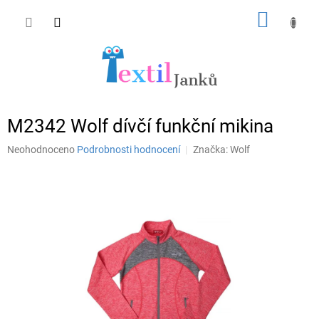
Přejít
NÁKUP
na
obsah
KOŠÍK
M2342 Wolf dívčí funkční mikina
Průměrné
Neohodnoceno
Podrobnosti hodnocení
Značka:
Wolf
hodnocení
produktu
je
0,0
z
5
hvězdiček.