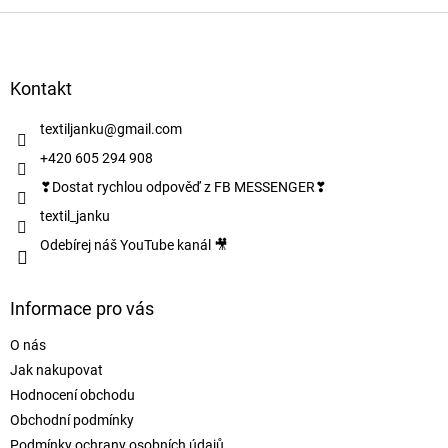
Z
á
p
a
Kontakt
t
í
textiljanku
@
gmail.com
+420 605 294 908
❣Dostat rychlou odpověď z FB MESSENGER❣
textil_janku
Odebírej náš YouTube kanál 🎥
Informace pro vás
O nás
Jak nakupovat
Hodnocení obchodu
Obchodní podmínky
Podmínky ochrany osobních údajů