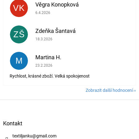
Věgra Konopková
VK
Hodnocení obchodu je 5 z 5 hvězdiček.
6.4.2026
Zdeňka Šantavá
ZŠ
Hodnocení obchodu je 5 z 5 hvězdiček.
18.3.2026
Martina H.
M
Hodnocení obchodu je 5 z 5 hvězdiček.
23.2.2026
Rychlost, krásné zboží. Velká spokojenost
Zobrazit další hodnocení
Z
á
p
a
Kontakt
t
í
textiljanku
@
gmail.com