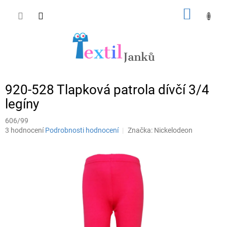
Přejít
NÁKUP
na
obsah
KOŠÍK
920-528 Tlapková patrola dívčí 3/4
legíny
606/99
Průměrné
3 hodnocení
Podrobnosti hodnocení
Značka:
Nickelodeon
hodnocení
produktu
je
4,7
z
5
hvězdiček.