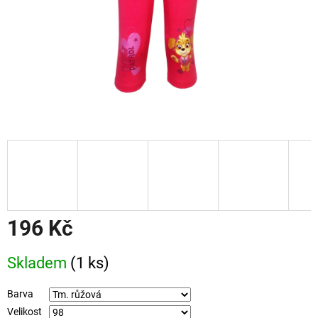
196 Kč
Měrná
Skladem
(1 ks)
cena:
Barva
Velikost