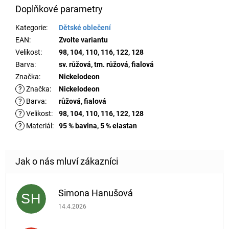
Doplňkové parametry
Kategorie
:
Dětské oblečení
EAN
:
Zvolte variantu
Velikost
:
98, 104, 110, 116, 122, 128
Barva
:
sv. růžová, tm. růžová, fialová
Značka
:
Nickelodeon
?
Značka
:
Nickelodeon
?
Barva
:
růžová, fialová
?
Velikost
:
98, 104, 110, 116, 122, 128
?
Materiál
:
95 % bavlna, 5 % elastan
Simona Hanušová
SH
Hodnocení obchodu je 5 z 5 hvězdiček.
14.4.2026