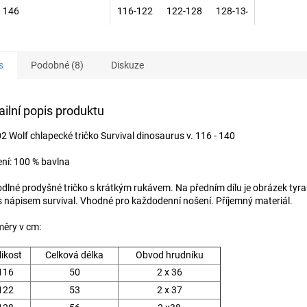
146
116-122
122-128
128-134
140-146
s
Podobné (8)
Diskuze
ailní popis produktu
2 Wolf chlapecké tričko Survival dinosaurus v. 116 - 140
ení: 100 % bavlna
dlné prodyšné tričko s krátkým rukávem. Na předním dílu je obrázek tyr
s nápisem survival. Vhodné pro každodenní nošení. Příjemný materiál.
ěry v cm:
likost
Celková délka
Obvod hrudníku
116
50
2 x 36
122
53
2 x 37