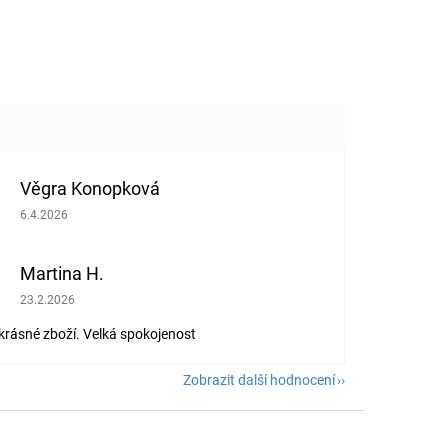
Věgra Konopková
Hodnocení obchodu je 5 z 5 hvězdiček.
6.4.2026
Martina H.
Hodnocení obchodu je 5 z 5 hvězdiček.
23.2.2026
 krásné zboží. Velká spokojenost
Zobrazit další hodnocení