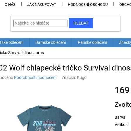
O NÁS
JAK NAKUPOVAT
HODNOCENÍ OBCHODU
OBCHO
HLEDAT
tské oblečení
Dámské oblečení
Pánské oblečení
Značk
ičko Survival dinosaurus
2 Wolf chlapecké tričko Survival dino
né
noceno
Podrobnosti hodnocení
Značka:
Kugo
ní
169
u
Měrná
Zvolt
cena:
ek.
Barva
Velikost