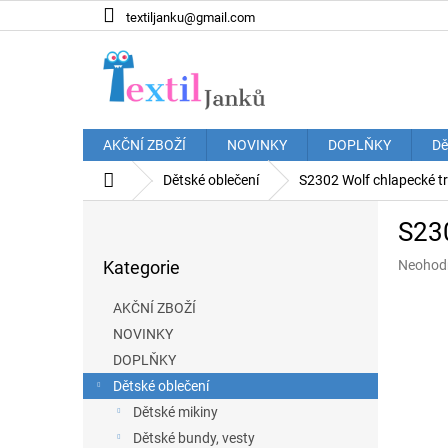
Přejít
textiljanku@gmail.com
na
obsah
AKČNÍ ZBOŽÍ
NOVINKY
DOPLŇKY
Dě
Domů
Dětské oblečení
S2302 Wolf chlapecké tr
P
S230
o
Přeskočit
s
Průměr
Kategorie
Neohod
kategorie
t
hodnoce
r
produkt
AKČNÍ ZBOŽÍ
a
je
NOVINKY
n
0,0
z
DOPLŇKY
n
5
í
Dětské oblečení
hvězdič
p
Dětské mikiny
a
Dětské bundy, vesty