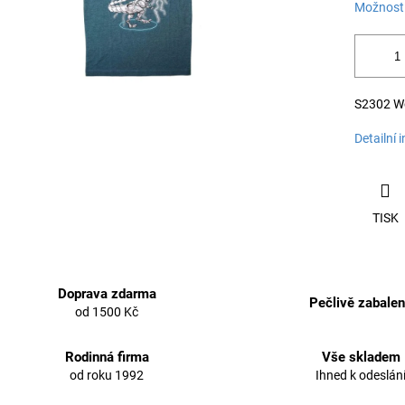
Možnosti
S2302 Wol
Detailní 
TISK
Doprava zdarma
Pečlivě zabale
od 1500 Kč
Rodinná firma
Vše skladem
od roku 1992
Ihned k odeslán