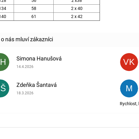
128
56
2 x38
134
58
2 x 40
140
61
2 x 42
Simona Hanušová
SH
VK
Hodnocení obchodu je 5 z 5 hvězdiček.
14.4.2026
Zdeňka Šantavá
ZŠ
M
Hodnocení obchodu je 5 z 5 hvězdiček.
18.3.2026
Rychlost,