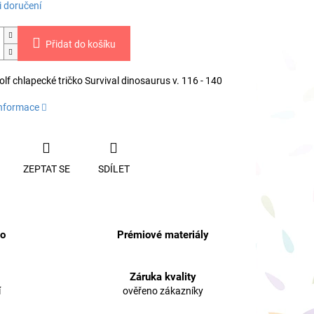
 doručení
Přidat do košíku
f chlapecké tričko Survival dinosaurus v. 116 - 140
informace
ZEPTAT SE
SDÍLET
no
Prémiové materiály
Záruka kvality
í
ověřeno zákazníky