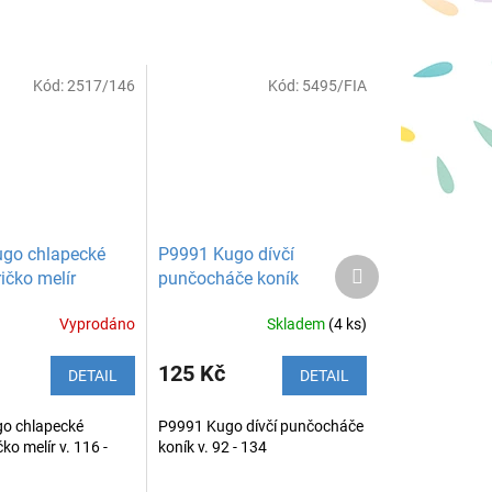
Kód:
2517/146
Kód:
5495/FIA
go chlapecké
P9991 Kugo dívčí
Další
ričko melír
punčocháče koník
produkt
Vyprodáno
Skladem
(4 ks)
125 Kč
DETAIL
DETAIL
o chlapecké
P9991 Kugo dívčí punčocháče
čko melír v. 116 -
koník v. 92 - 134