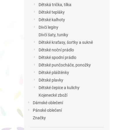
n
Dětská trička, tílka
e
Dětské tepláky
l
Dětské kalhoty
Dívčí legíny
Dívčí šaty, tuniky
Dětské kraťasy, šortky a sukně
Dětské noční prádlo
Dětské spodní prádlo
Dětské punčocháče, ponožky
Dětské pláštěnky
Dětské plavky
Dětské čepice a kulichy
Kojenecké zboží
Dámské oblečení
Pánské oblečení
Značky