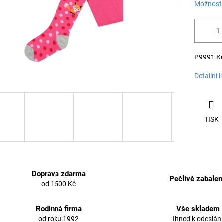
Možnosti
P9991 Ku
Detailní 
TISK
Doprava zdarma
Pečlivě zabale
od 1500 Kč
Rodinná firma
Vše skladem
od roku 1992
Ihned k odeslán