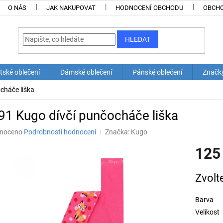
O NÁS
JAK NAKUPOVAT
HODNOCENÍ OBCHODU
OBCHO
HLEDAT
tské oblečení
Dámské oblečení
Pánské oblečení
Značk
cháče liška
1 Kugo dívčí punčocháče liška
né
noceno
Podrobnosti hodnocení
Značka:
Kugo
ní
125
u
Měrná
Zvolt
cena:
ek.
Barva
Velikost