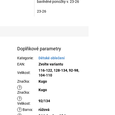
bavlněné ponožky v. 23-26
23-26
Doplňkové parametry
Kategorie
:
Dětské oblečení
EAN
:
Zvolte variantu
116-122, 128-134, 92-98,
Velikost
:
104-110
Značka
:
Kugo
?
Kugo
Značka
:
?
92/134
Velikost
:
?
Barva
:
růžová