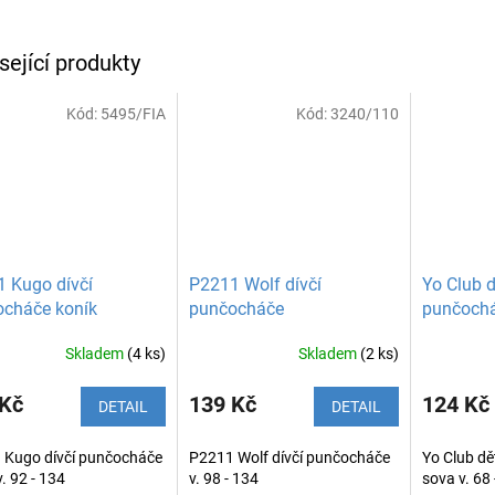
sející produkty
Kód:
5495/FIA
Kód:
3240/110
 Kugo dívčí
P2211 Wolf dívčí
Yo Club 
cháče koník
punčocháče
punčochá
Skladem
(4 ks)
Skladem
(2 ks)
 Kč
139 Kč
124 Kč
DETAIL
DETAIL
 Kugo dívčí punčocháče
P2211 Wolf dívčí punčocháče
Yo Club d
v. 92 - 134
v. 98 - 134
sova v. 68 