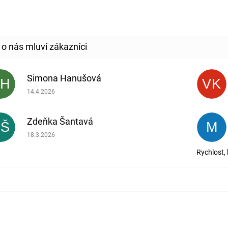
Simona Hanušová
SH
VK
Hodnocení obchodu je 5 z 5 hvězdiček.
14.4.2026
Zdeňka Šantavá
ZŠ
M
Hodnocení obchodu je 5 z 5 hvězdiček.
18.3.2026
Rychlost,