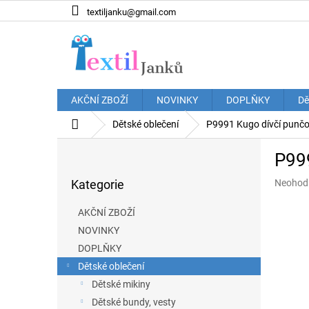
Přejít
textiljanku@gmail.com
na
obsah
AKČNÍ ZBOŽÍ
NOVINKY
DOPLŇKY
Dě
Domů
Dětské oblečení
P9991 Kugo dívčí punčo
P
P999
o
Přeskočit
s
Průměr
Kategorie
Neohod
kategorie
t
hodnoce
r
produkt
AKČNÍ ZBOŽÍ
a
je
NOVINKY
n
0,0
z
DOPLŇKY
n
5
í
Dětské oblečení
hvězdič
p
Dětské mikiny
a
Dětské bundy, vesty