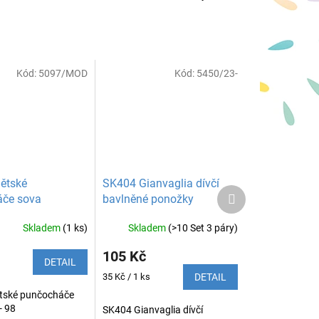
Kód:
5097/MOD
Kód:
5450/23-
dětské
SK404 Gianvaglia dívčí
Další
če sova
bavlněné ponožky
produkt
Skladem
(1 ks)
Skladem
(>10 Set 3 páry)
105 Kč
DETAIL
Měrná
35 Kč / 1 ks
DETAIL
cena:
ětské punčocháče
- 98
SK404 Gianvaglia dívčí