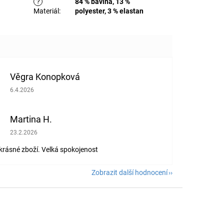
?
84 % bavlna, 13 %
Materiál
:
polyester, 3 % elastan
Věgra Konopková
Hodnocení obchodu je 5 z 5 hvězdiček.
6.4.2026
Martina H.
Hodnocení obchodu je 5 z 5 hvězdiček.
23.2.2026
 krásné zboží. Velká spokojenost
Zobrazit další hodnocení