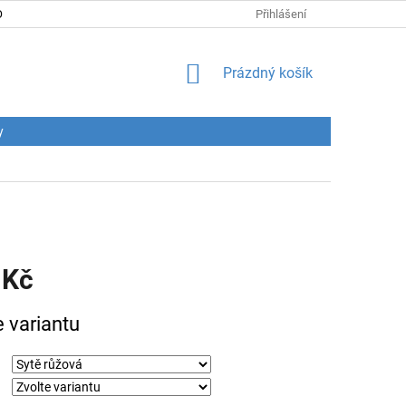
DNÍ PODMÍNKY
PODMÍNKY OCHRANY OSOBNÍCH ÚDAJŮ
Přihlášení
CENY
NÁKUPNÍ
Prázdný košík
KOŠÍK
y
 Kč
e variantu