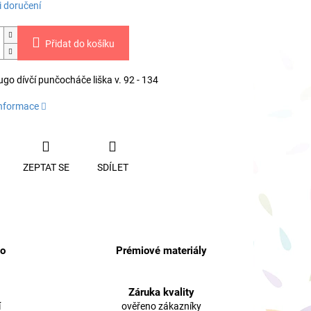
 doručení
Přidat do košíku
go dívčí punčocháče liška v. 92 - 134
informace
ZEPTAT SE
SDÍLET
no
Prémiové materiály
Záruka kvality
í
ověřeno zákazníky