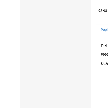
92-98
Popi
Det
P999
Slože