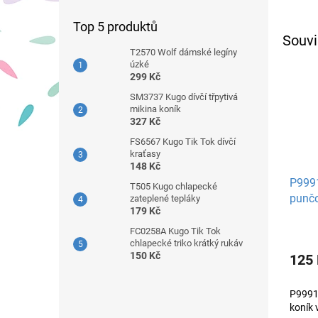
Top 5 produktů
Souvi
T2570 Wolf dámské legíny
úzké
299 Kč
SM3737 Kugo dívčí třpytivá
mikina koník
327 Kč
FS6567 Kugo Tik Tok dívčí
kraťasy
148 Kč
P9991
T505 Kugo chlapecké
punčo
zateplené tepláky
179 Kč
FC0258A Kugo Tik Tok
chlapecké triko krátký rukáv
150 Kč
125
P9991
koník 