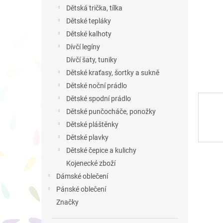
n
Dětská trička, tílka
e
Dětské tepláky
l
Dětské kalhoty
Dívčí legíny
Dívčí šaty, tuniky
Dětské kraťasy, šortky a sukně
Dětské noční prádlo
Dětské spodní prádlo
Dětské punčocháče, ponožky
Dětské pláštěnky
Dětské plavky
Dětské čepice a kulichy
Kojenecké zboží
Dámské oblečení
Pánské oblečení
Značky