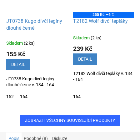
255 Kč
–6 %
JT0738 Kugo dívčí legíny
T2182 Wolf dívčí tepláky
dlouhé černé
Skladem
(2 ks)
Průměrné
Skladem
(2 ks)
hodnocení
239 Kč
produktu
155 Kč
je
DETAIL
5,0
DETAIL
z
T2182 Wolf dívčí tepláky v. 134
5
JT0738 Kugo dívčí legíny
- 164
hvězdiček.
dlouhé černé v. 134 - 164
152
164
164
ZOBRAZIT VŠECHNY SOUVISEJÍCÍ PRODUKTY
Popis
Podobné (8)
Diskuze