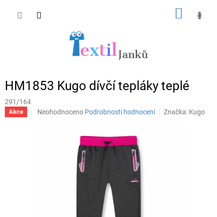
Přejít
NÁKUP
na
obsah
KOŠÍK
HM1853 Kugo dívčí tepláky teplé
291/164
Průměrné
Neohodnoceno
Podrobnosti hodnocení
Značka:
Kugo
Akce
hodnocení
produktu
je
0,0
z
5
hvězdiček.