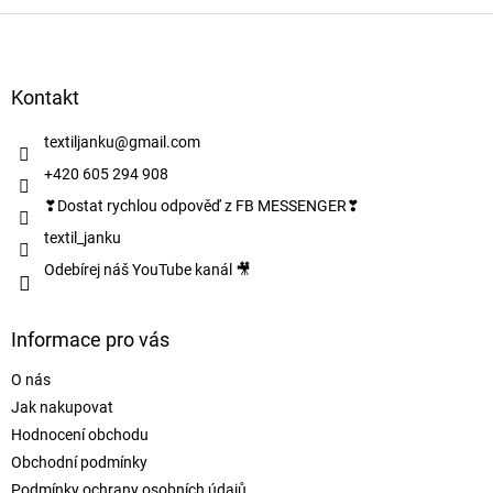
Z
á
p
a
Kontakt
t
í
textiljanku
@
gmail.com
+420 605 294 908
❣Dostat rychlou odpověď z FB MESSENGER❣
textil_janku
Odebírej náš YouTube kanál 🎥
Informace pro vás
O nás
Jak nakupovat
Hodnocení obchodu
Obchodní podmínky
Podmínky ochrany osobních údajů