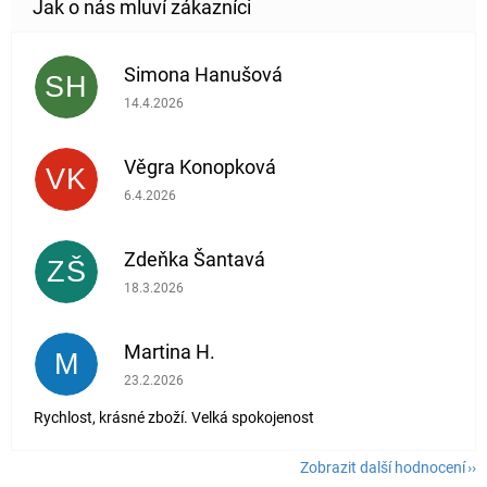
Simona Hanušová
SH
Hodnocení obchodu je 5 z 5 hvězdiček.
14.4.2026
Věgra Konopková
VK
Hodnocení obchodu je 5 z 5 hvězdiček.
6.4.2026
Zdeňka Šantavá
ZŠ
Hodnocení obchodu je 5 z 5 hvězdiček.
18.3.2026
Martina H.
M
Hodnocení obchodu je 5 z 5 hvězdiček.
23.2.2026
Rychlost, krásné zboží. Velká spokojenost
Zobrazit další hodnocení