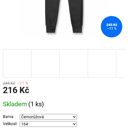
245 Kč
–11 %
245 Kč
–11 %
216 Kč
Měrná
Skladem
(1 ks)
cena:
Barva
Velikost