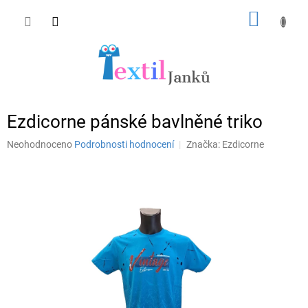
Přejít
NÁKUP
na
obsah
KOŠÍK
Ezdicorne pánské bavlněné triko
Průměrné
Neohodnoceno
Podrobnosti hodnocení
Značka:
Ezdicorne
hodnocení
produktu
je
0,0
z
5
hvězdiček.