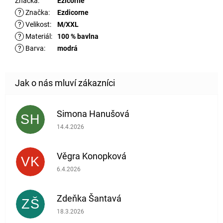
Značka
:
Ezicorne
?
Značka
:
Ezdicorne
?
Velikost
:
M/XXL
?
Materiál
:
100 % bavlna
?
Barva
:
modrá
Simona Hanušová
SH
Hodnocení obchodu je 5 z 5 hvězdiček.
14.4.2026
Věgra Konopková
VK
Hodnocení obchodu je 5 z 5 hvězdiček.
6.4.2026
Zdeňka Šantavá
ZŠ
Hodnocení obchodu je 5 z 5 hvězdiček.
18.3.2026