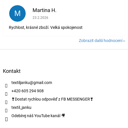
Martina H.
M
Hodnocení obchodu je 5 z 5 hvězdiček.
23.2.2026
Rychlost, krásné zboží. Velká spokojenost
Zobrazit další hodnocení
Z
á
p
a
Kontakt
t
í
textiljanku
@
gmail.com
+420 605 294 908
❣Dostat rychlou odpověď z FB MESSENGER❣
textil_janku
Odebírej náš YouTube kanál 🎥