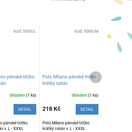
Kód:
5085/L
Kód:
5088/M
Další
no pánské tričko
Pots Milano pánské tričko
produkt
káv
krátký rukáv
Skladem
(1 ks)
Skladem
(1 ks)
218 Kč
DETAIL
DETAIL
o pánské tričko
Pots Milano pánské tričko
áv v. L - XXXL
krátký rukáv v. L - XXXL