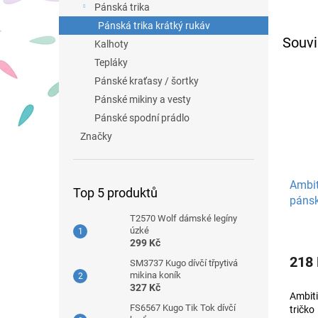
Pánská trika
Pánská trika krátký rukáv
Souvi
Kalhoty
Tepláky
Pánské kraťasy / šortky
Pánské mikiny a vesty
Pánské spodní prádlo
Značky
Ambit
Top 5 produktů
pánsk
T2570 Wolf dámské legíny
úzké
299 Kč
218
SM3737 Kugo dívčí třpytivá
mikina koník
327 Kč
Ambiti
FS6567 Kugo Tik Tok dívčí
tričko