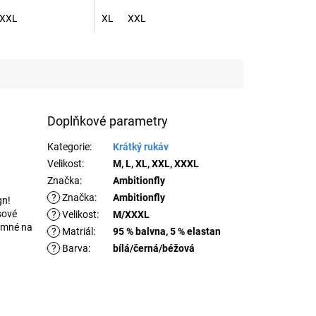
XXL
XL
XXL
Doplňkové parametry
Kategorie
:
Krátký rukáv
Velikost
:
M, L, XL, XXL, XXXL
Značka
:
Ambitionfly
?
Značka
:
Ambitionfly
gn!
sové
?
Velikost
:
M/XXXL
jemné na
?
Matriál
:
95 % balvna, 5 % elastan
?
Barva
:
bílá/černá/béžová