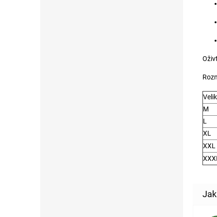
Oživ
Rozm
Veli
M
L
XL
XXL
XXX