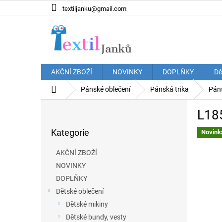
Přejít
textiljanku@gmail.com
na
obsah
AKČNÍ ZBOŽÍ
NOVINKY
DOPLŇKY
Dě
Domů
Pánské oblečení
Pánská trika
Páns
P
L185
o
Přeskočit
s
Kategorie
kategorie
Novink
t
r
AKČNÍ ZBOŽÍ
a
NOVINKY
n
DOPLŇKY
n
í
Dětské oblečení
p
Dětské mikiny
a
Dětské bundy, vesty