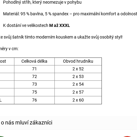
Pohodlný střih, který neomezuje v pohybu
Materiál: 95 % bavlna, 5 % spandex – pro maximální komfort a odolnos
K dostání ve velikostech
M až XXXL
te svůj šatník tímto moderním kouskem a ukažte svůj osobitý styl!
ěry v cm:
kost
Celková délka
Obvod hrudníku
71
2 x 52
72
2 x 53
73
2 x 54
75
2 x 57
L
76
2 x 60