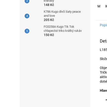
kraťasy
148 Kč
M
K786 Kugo dívčí šaty peace
and love
205 Kč
Popi
FC0258A Kugo Tik Tok
chlapecké triko krátký rukáv
150 Kč
Det
L185
Slož
Obje
Trič
akti
dotek
Hlav