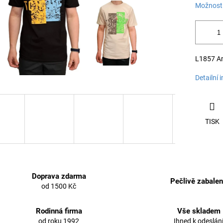
Možnosti
L1857 Am
Detailní 
TISK
Doprava zdarma
Pečlivě zabale
od 1500 Kč
Rodinná firma
Vše skladem
od roku 1992
Ihned k odeslán