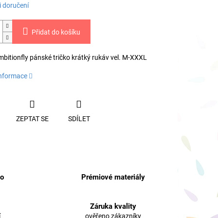
 doručení
Přidat do košíku
bitionfly pánské tričko krátký rukáv vel. M-XXXL
informace
ZEPTAT SE
SDÍLET
no
Prémiové materiály
Záruka kvality
í
ověřeno zákazníky