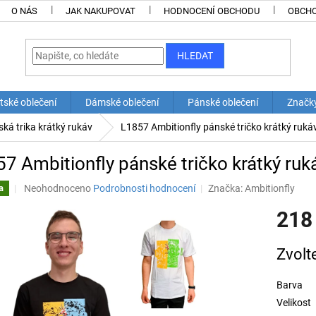
O NÁS
JAK NAKUPOVAT
HODNOCENÍ OBCHODU
OBCHO
HLEDAT
tské oblečení
Dámské oblečení
Pánské oblečení
Značk
ká trika krátký rukáv
L1857 Ambitionfly pánské tričko krátký ruká
7 Ambitionfly pánské tričko krátký ruk
Průměrné
Neohodnoceno
Podrobnosti hodnocení
Značka:
Ambitionfly
a
hodnocení
218
produktu
je
0,0
Měrná
Zvolt
z
cena:
5
hvězdiček.
Barva
Velikost