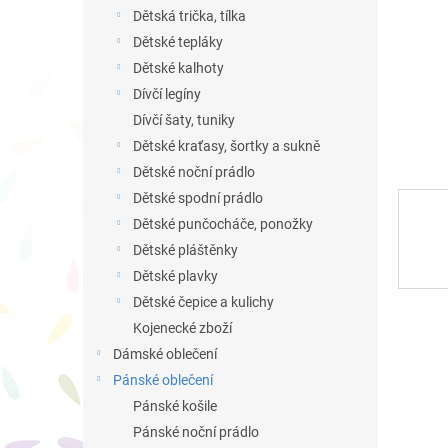
n
Dětská trička, tílka
e
Dětské tepláky
l
Dětské kalhoty
Dívčí legíny
Dívčí šaty, tuniky
Dětské kraťasy, šortky a sukně
Dětské noční prádlo
Dětské spodní prádlo
Dětské punčocháče, ponožky
Dětské pláštěnky
Dětské plavky
Dětské čepice a kulichy
Kojenecké zboží
Dámské oblečení
Pánské oblečení
Pánské košile
Pánské noční prádlo