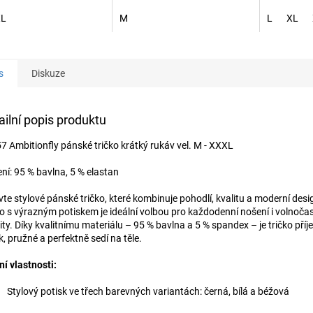
XL
M
L
XL
s
Diskuze
ailní popis produktu
7 Ambitionfly pánské tričko krátký rukáv vel. M - XXXL
ení: 95 % bavlna, 5 % elastan
vte stylové pánské tričko, které kombinuje pohodlí, kvalitu a moderní desi
ko s výrazným potiskem je ideální volbou pro každodenní nošení i volnoča
vity. Díky kvalitnímu materiálu – 95 % bavlna a 5 % spandex – je tričko pří
, pružné a perfektně sedí na těle.
ní vlastnosti:
Stylový potisk ve třech barevných variantách: černá, bílá a béžová