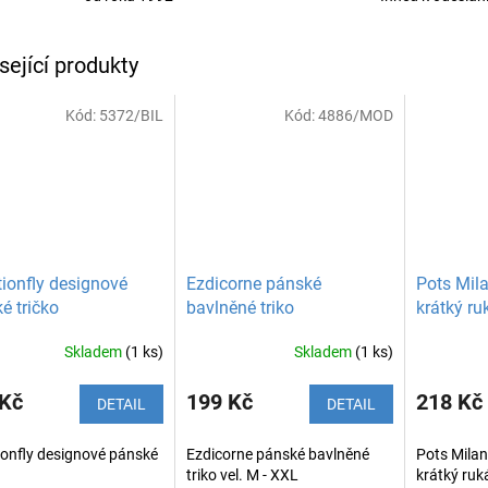
sející produkty
Kód:
5372/BIL
Kód:
4886/MOD
ionfly designové
Ezdicorne pánské
Pots Mila
é tričko
bavlněné triko
krátký ru
Skladem
(1 ks)
Skladem
(1 ks)
 Kč
199 Kč
218 Kč
DETAIL
DETAIL
onfly designové pánské
Ezdicorne pánské bavlněné
Pots Milan
triko vel. M - XXL
krátký ruk