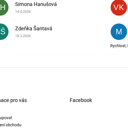
Simona Hanušová
SH
VK
Hodnocení obchodu je 5 z 5 hvězdiček.
14.4.2026
Zdeňka Šantavá
ZŠ
M
Hodnocení obchodu je 5 z 5 hvězdiček.
18.3.2026
Rychlost,
mace pro vás
Facebook
upovat
ení obchodu