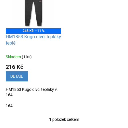
k
i
t
s
ů
p
r
o
245 Kč
–11 %
d
HM1853 Kugo dívčí tepláky
u
teplé
k
t
Skladem
(1 ks)
ů
216 Kč
DETAIL
HM1853 Kugo dívčí tepláky v.
164
164
1
položek celkem
O
v