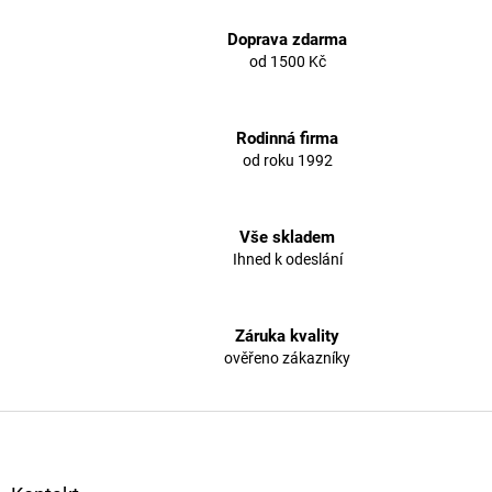
l
á
Doprava zdarma
d
od 1500 Kč
a
c
í
Rodinná firma
p
od roku 1992
r
v
k
y
Vše skladem
v
Ihned k odeslání
ý
p
i
s
Záruka kvality
u
ověřeno zákazníky
Z
á
p