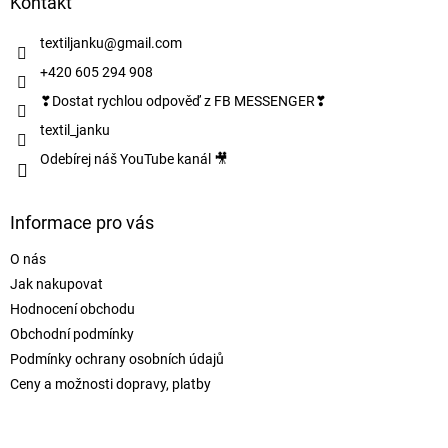
a
Kontakt
t
í
textiljanku
@
gmail.com
+420 605 294 908
❣Dostat rychlou odpověď z FB MESSENGER❣
textil_janku
Odebírej náš YouTube kanál 🎥
Informace pro vás
O nás
Jak nakupovat
Hodnocení obchodu
Obchodní podmínky
Podmínky ochrany osobních údajů
Ceny a možnosti dopravy, platby