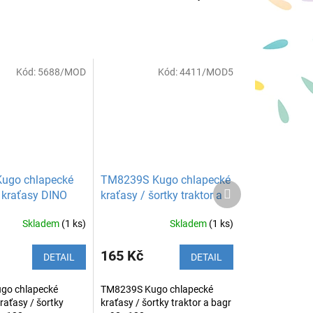
Kód:
5688/MOD
Kód:
4411/MOD5
ugo chlapecké
TM8239S Kugo chlapecké
Další
 kraťasy DINO
kraťasy / šortky traktor a
produkt
bagr
Skladem
(1 ks)
Skladem
(1 ks)
165 Kč
DETAIL
DETAIL
go chlapecké
TM8239S Kugo chlapecké
raťasy / šortky
kraťasy / šortky traktor a bagr