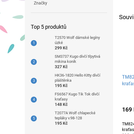
Značky
Souvi
Top 5 produktů
T2570 Wolf dámské legíny
úzké
299 Kč
SM3737 Kugo dívčí třpytivá
mikina koník
327 Kč
HK36-1820 Hello Kitty dívčí
TM82
pláštěnka
kraťa
195 Kč
FS6567 Kugo Tik Tok dívčí
kraťasy
148 Kč
169
T2077A Wolf chlapecké
tepláky v.98-128
195 Kč
TM824
kraťas