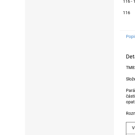
116 - 
116
Popi
Det
TM82
Slož
Pará
části
opat
Rozm
V