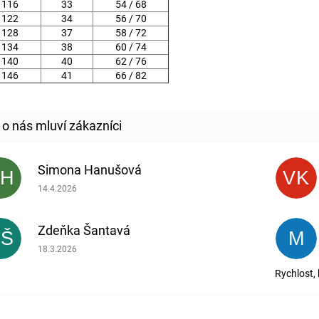
116
33
54 / 68
122
34
56 / 70
128
37
58 / 72
134
38
60 / 74
140
40
62 / 76
146
41
66 / 82
Simona Hanušová
SH
VK
Hodnocení obchodu je 5 z 5 hvězdiček.
14.4.2026
Zdeňka Šantavá
ZŠ
M
Hodnocení obchodu je 5 z 5 hvězdiček.
18.3.2026
Rychlost,