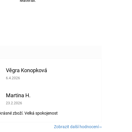
Materiál
:
Věgra Konopková
Hodnocení obchodu je 5 z 5 hvězdiček.
6.4.2026
Martina H.
Hodnocení obchodu je 5 z 5 hvězdiček.
23.2.2026
 krásné zboží. Velká spokojenost
Zobrazit další hodnocení