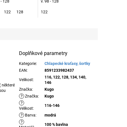
 - 128
v. 98 - 128
122
128
122
Doplňkové parametry
Kategorie
:
Chlapecké kraťasy, šortky
EAN
:
8591233982437
116, 122, 128, 134, 140,
Velikost
:
146
( některé
Značka
:
Kugo
jsou
?
Značka
:
Kugo
?
116-146
Velikost
:
?
Barva
:
modrá
?
100 % bavlna