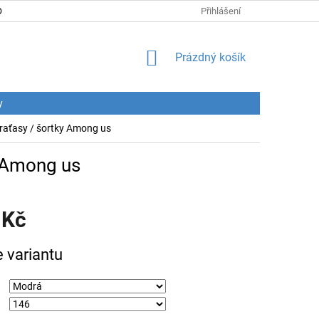
DNÍ PODMÍNKY
PODMÍNKY OCHRANY OSOBNÍCH ÚDAJŮ
Přihlášení
CENY
NÁKUPNÍ
Prázdný košík
KOŠÍK
y
aťasy / šortky Among us
 Among us
 Kč
e variantu