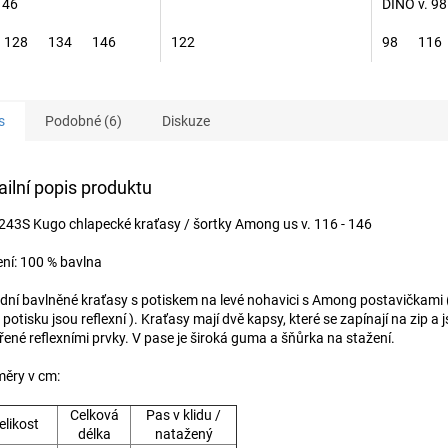
146
DINO v. 98
128
134
146
122
98
116
s
Podobné (6)
Diskuze
ailní popis produktu
43S Kugo chlapecké kraťasy / šortky Among us v. 116 - 146
ení: 100 % bavlna
dní bavlněné kraťasy s potiskem na levé nohavici s Among postavičkami 
 potisku jsou reflexní ). Kraťasy mají dvě kapsy, které se zapínají na zip a 
řené reflexními prvky. V pase je široká guma a šňůrka na stažení.
ěry v cm:
Celková
Pas v klidu /
elikost
délka
natažený