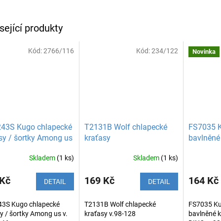
sející produkty
Kód:
2766/116
Kód:
234/122
Novinka
43S Kugo chlapecké
T2131B Wolf chlapecké
FS7035 K
sy / šortky Among us
kraťasy
bavlněné
Skladem
(1 ks)
Skladem
(1 ks)
 Kč
169 Kč
164 Kč
DETAIL
DETAIL
3S Kugo chlapecké
T2131B Wolf chlapecké
FS7035 Ku
y / šortky Among us v.
kraťasy v.98-128
bavlněné k