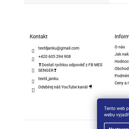
Z
á
p
a
t
Kontakt
Infor
í
O nás
textiljanku
@
gmail.com
Jak nak
+420 605 294 908
Hodnoc
❣Dostat rychlou odpověď z FB MES
Obchod
SENGER❣
Podmínk
textil_janku
Ceny a 
Odebírej náš YouTube kanál 🎥
Tento web p
webu vyjadřu