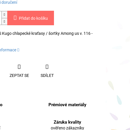
 doručení
Přidat do košíku
Kugo chlapecké kraťasy / šortky Among us v. 116 -
informace
ZEPTAT SE
SDÍLET
no
Prémiové materiály
Záruka kvality
í
ověřeno zákazníky