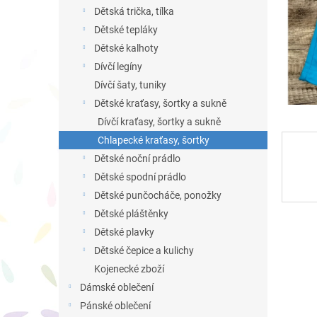
n
Dětská trička, tílka
e
Dětské tepláky
l
Dětské kalhoty
Dívčí legíny
Dívčí šaty, tuniky
Dětské kraťasy, šortky a sukně
Dívčí kraťasy, šortky a sukně
Chlapecké kraťasy, šortky
Dětské noční prádlo
Dětské spodní prádlo
Dětské punčocháče, ponožky
Dětské pláštěnky
Dětské plavky
Dětské čepice a kulichy
Kojenecké zboží
Dámské oblečení
Pánské oblečení