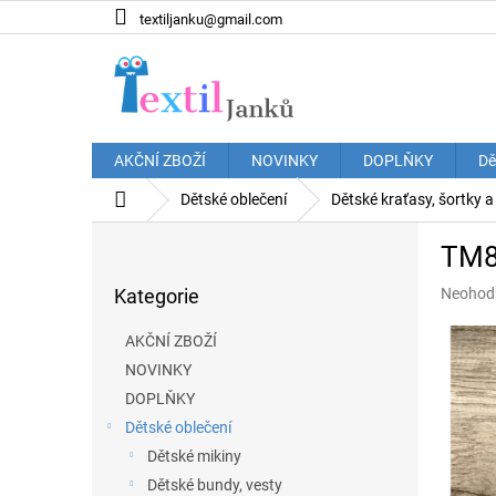
Přejít
textiljanku@gmail.com
na
obsah
AKČNÍ ZBOŽÍ
NOVINKY
DOPLŇKY
Dě
Domů
Dětské oblečení
Dětské kraťasy, šortky 
P
TM8
o
Přeskočit
s
Průměr
Kategorie
Neohod
kategorie
t
hodnoce
r
produkt
AKČNÍ ZBOŽÍ
a
je
NOVINKY
n
0,0
z
DOPLŇKY
n
5
í
Dětské oblečení
hvězdič
p
Dětské mikiny
a
Dětské bundy, vesty