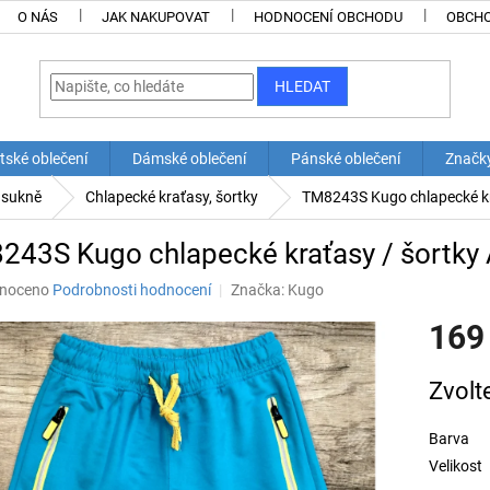
O NÁS
JAK NAKUPOVAT
HODNOCENÍ OBCHODU
OBCHO
HLEDAT
tské oblečení
Dámské oblečení
Pánské oblečení
Značk
a sukně
Chlapecké kraťasy, šortky
TM8243S Kugo chlapecké kr
243S Kugo chlapecké kraťasy / šortky
né
noceno
Podrobnosti hodnocení
Značka:
Kugo
ní
169
u
Měrná
Zvolt
cena:
ek.
Barva
Velikost