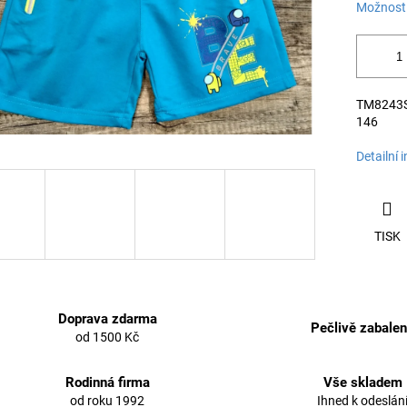
Možnosti
TM8243S 
146
Detailní 
TISK
Doprava zdarma
Pečlivě zabale
od 1500 Kč
Rodinná firma
Vše skladem
od roku 1992
Ihned k odeslán