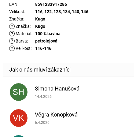
EAN
:
8591233917286
Velikost
:
116, 122, 128, 134, 140, 146
Značka
:
Kugo
?
Značka
:
Kugo
?
Materiál
:
100 % bavlna
?
Barva
:
petrolejová
?
Velikost
:
116-146
Simona Hanušová
SH
Hodnocení obchodu je 5 z 5 hvězdiček.
14.4.2026
Věgra Konopková
VK
Hodnocení obchodu je 5 z 5 hvězdiček.
6.4.2026