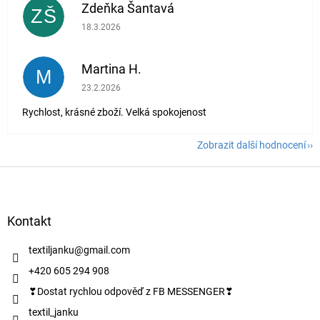
Zdeňka Šantavá
ZŠ
Hodnocení obchodu je 5 z 5 hvězdiček.
18.3.2026
Martina H.
M
Hodnocení obchodu je 5 z 5 hvězdiček.
23.2.2026
Rychlost, krásné zboží. Velká spokojenost
Zobrazit další hodnocení
Z
á
p
a
Kontakt
t
í
textiljanku
@
gmail.com
+420 605 294 908
❣Dostat rychlou odpověď z FB MESSENGER❣
textil_janku