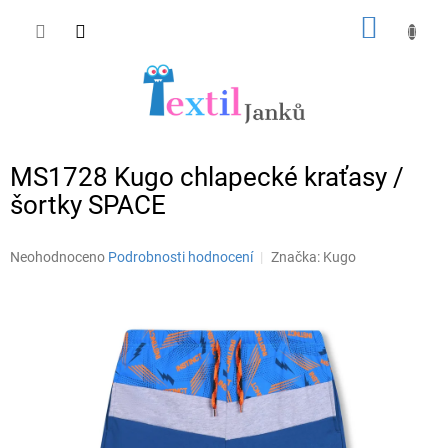
Přejít
NÁKUP
na
obsah
KOŠÍK
MS1728 Kugo chlapecké kraťasy /
šortky SPACE
Průměrné
Neohodnoceno
Podrobnosti hodnocení
Značka:
Kugo
hodnocení
produktu
je
0,0
z
5
hvězdiček.