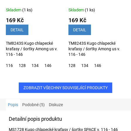
Skladem
(1 ks)
Skladem
(1 ks)
169 Kč
169 Kč
DETAIL
DETAIL
TM8243S Kugo chlapecké
TM8243S Kugo chlapecké
kraťasy / šortky Among us v.
kraťasy / šortky Among us v.
116 - 146
116 - 146
116
128
134
146
128
134
146
ZOBRAZIT VŠECHNY SOUVISEJÍCÍ PRODUKTY
Popis
Podobné (5)
Diskuze
Detailní popis produktu
MS1728 Kugo chlapecké kraťasy / šortky SPACE v. 116 - 146