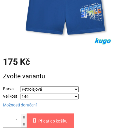
175 Kč
Měrná
Zvolte variantu
cena:
Barva
Velikost
Možnosti doručení
Přidat do košíku