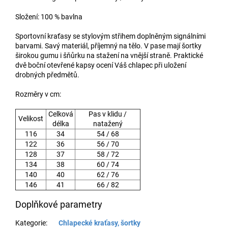
Složení: 100 % bavlna
Sportovní kraťasy se stylovým střihem doplněným signálními
barvami. Savý materiál, příjemný na tělo. V pase mají šortky
širokou gumu i šňůrku na stažení na vnější straně. Praktické
dvě boční otevřené kapsy ocení Váš chlapec při uložení
drobných předmětů.
Rozměry v cm:
Celková
Pas v klidu /
Velikost
délka
natažený
116
34
54 / 68
122
36
56 / 70
128
37
58 / 72
134
38
60 / 74
140
40
62 / 76
146
41
66 / 82
Doplňkové parametry
Kategorie
:
Chlapecké kraťasy, šortky