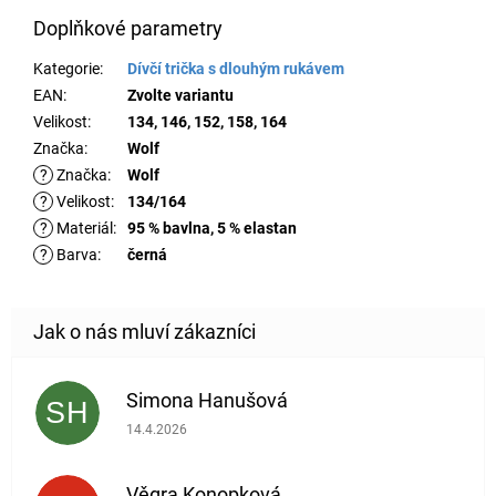
Doplňkové parametry
Kategorie
:
Dívčí trička s dlouhým rukávem
EAN
:
Zvolte variantu
Velikost
:
134, 146, 152, 158, 164
Značka
:
Wolf
?
Značka
:
Wolf
?
Velikost
:
134/164
?
Materiál
:
95 % bavlna, 5 % elastan
?
Barva
:
černá
Simona Hanušová
SH
Hodnocení obchodu je 5 z 5 hvězdiček.
14.4.2026
Věgra Konopková