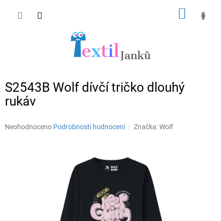
Přejít
NÁKUP
na
obsah
KOŠÍK
S2543B Wolf dívčí tričko dlouhý
rukáv
Průměrné
Neohodnoceno
Podrobnosti hodnocení
Značka:
Wolf
hodnocení
produktu
je
0,0
z
5
hvězdiček.