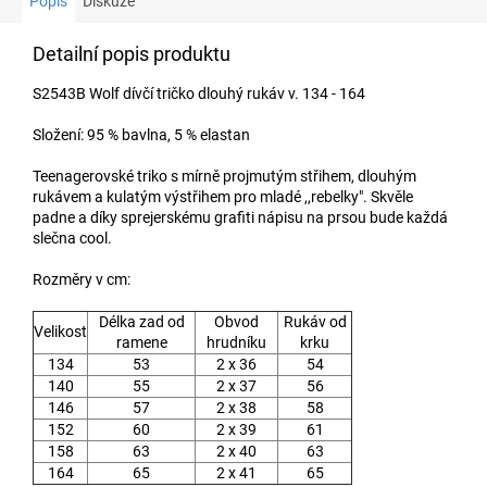
Popis
Diskuze
Detailní popis produktu
S2543B Wolf dívčí tričko dlouhý rukáv v. 134 - 164
Složení: 95 % bavlna, 5 % elastan
Teenagerovské triko s mírně projmutým střihem, dlouhým
rukávem a kulatým výstřihem pro mladé ,,rebelky". Skvěle
padne a díky sprejerskému grafiti nápisu na prsou bude každá
slečna cool.
Rozměry v cm:
Délka zad od
Obvod
Rukáv od
Velikost
ramene
hrudníku
krku
134
53
2 x 36
54
140
55
2 x 37
56
146
57
2 x 38
58
152
60
2 x 39
61
158
63
2 x 40
63
164
65
2 x 41
65