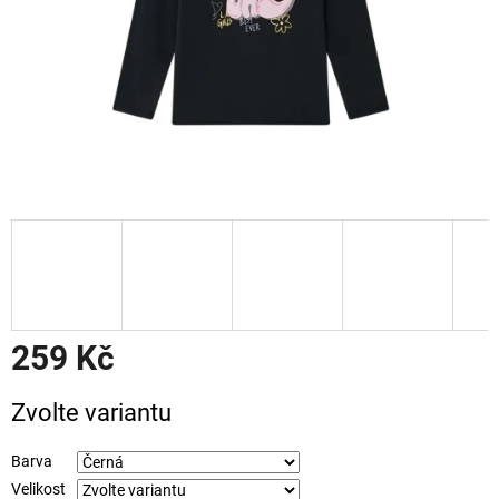
259 Kč
Měrná
Zvolte variantu
cena:
Barva
Velikost