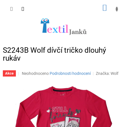
Přejít
NÁKUP
na
obsah
KOŠÍK
S2243B Wolf dívčí tričko dlouhý
rukáv
Průměrné
Neohodnoceno
Podrobnosti hodnocení
Značka:
Wolf
Akce
hodnocení
produktu
je
0,0
z
5
hvězdiček.