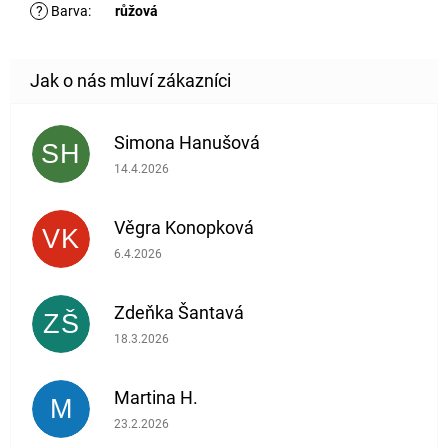
?
Barva
:
růžová
Simona Hanušová
SH
Hodnocení obchodu je 5 z 5 hvězdiček.
14.4.2026
Věgra Konopková
VK
Hodnocení obchodu je 5 z 5 hvězdiček.
6.4.2026
Zdeňka Šantavá
ZŠ
Hodnocení obchodu je 5 z 5 hvězdiček.
18.3.2026
Martina H.
M
Hodnocení obchodu je 5 z 5 hvězdiček.
23.2.2026