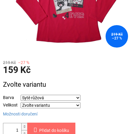
219 Kč
–27 %
219 Kč
–27 %
159 Kč
Měrná
Zvolte variantu
cena:
Barva
Velikost
Možnosti doručení
Přidat do košíku