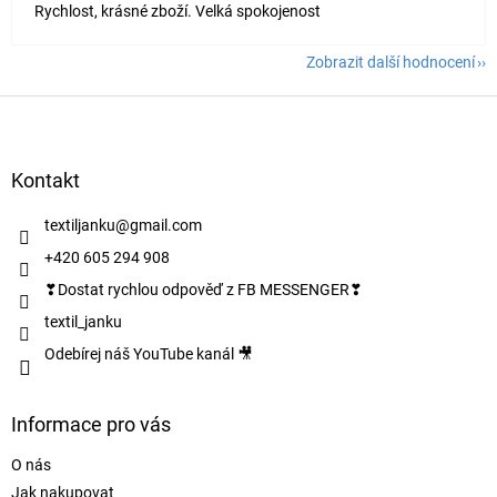
Rychlost, krásné zboží. Velká spokojenost
Zobrazit další hodnocení
Z
á
p
a
Kontakt
t
í
textiljanku
@
gmail.com
+420 605 294 908
❣Dostat rychlou odpověď z FB MESSENGER❣
textil_janku
Odebírej náš YouTube kanál 🎥
Informace pro vás
O nás
Jak nakupovat