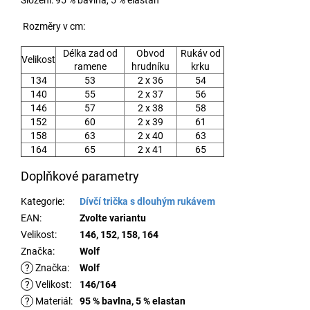
Složení: 95 % bavlna, 5 % elastan
Rozměry v cm:
Délka zad od
Obvod
Rukáv od
Velikost
ramene
hrudníku
krku
134
53
2 x 36
54
140
55
2 x 37
56
146
57
2 x 38
58
152
60
2 x 39
61
158
63
2 x 40
63
164
65
2 x 41
65
Doplňkové parametry
Kategorie
:
Dívčí trička s dlouhým rukávem
EAN
:
Zvolte variantu
Velikost
:
146, 152, 158, 164
Značka
:
Wolf
?
Značka
:
Wolf
?
Velikost
:
146/164
?
Materiál
:
95 % bavlna, 5 % elastan