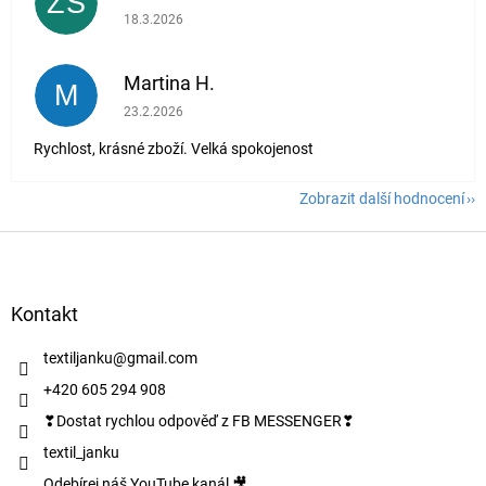
ZŠ
Hodnocení obchodu je 5 z 5 hvězdiček.
18.3.2026
Martina H.
M
Hodnocení obchodu je 5 z 5 hvězdiček.
23.2.2026
Rychlost, krásné zboží. Velká spokojenost
Zobrazit další hodnocení
Z
á
p
a
Kontakt
t
í
textiljanku
@
gmail.com
+420 605 294 908
❣Dostat rychlou odpověď z FB MESSENGER❣
textil_janku
Odebírej náš YouTube kanál 🎥