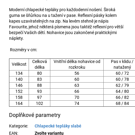
Moderní chlapecké tepláky pro každodenní nošení. Široká
guma se šňůrkou na u tažení v pase. Reflexní pásky kolem
kapes uzavíratelných na zip. Na levém stehně je nápis
Favourite, jehož některá písmena jsou taktéž reflexní pro větší
bezpečí Vašich dětí. Nohavice jsou zakončené praktickými
náplety.
Rozměry v cm:
Celková
Vnitřní délka nohavice od
Pas v klidu /
Velikost
délka
rozkroku
natažený
134
80
56
60 / 72
140
83
60
60 / 78
146
88
63
62 / 79
152
93
66
64 / 80
158
97
70
66 / 82
164
102
74
68 / 84
Doplňkové parametry
Kategorie
:
Chlapecké tepláky slabé
EAN
:
Zvolte variantu