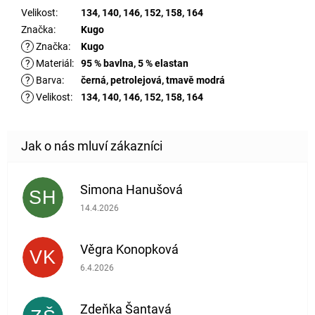
Velikost
:
134, 140, 146, 152, 158, 164
Značka
:
Kugo
?
Značka
:
Kugo
?
Materiál
:
95 % bavlna, 5 % elastan
?
Barva
:
černá, petrolejová, tmavě modrá
?
Velikost
:
134, 140, 146, 152, 158, 164
Simona Hanušová
SH
Hodnocení obchodu je 5 z 5 hvězdiček.
14.4.2026
Věgra Konopková
VK
Hodnocení obchodu je 5 z 5 hvězdiček.
6.4.2026
Zdeňka Šantavá