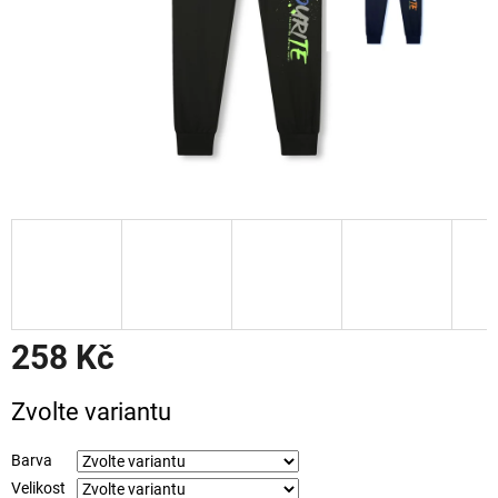
258 Kč
Měrná
Zvolte variantu
cena:
Barva
Velikost