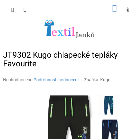
Přejít
NÁKUP
na
obsah
KOŠÍK
JT9302 Kugo chlapecké tepláky
Favourite
Průměrné
Neohodnoceno
Podrobnosti hodnocení
Značka:
Kugo
hodnocení
produktu
je
0,0
z
5
hvězdiček.