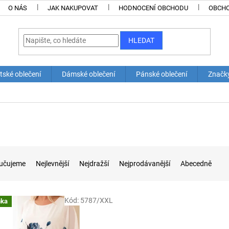
O NÁS
JAK NAKUPOVAT
HODNOCENÍ OBCHODU
OBCHO
HLEDAT
tské oblečení
Dámské oblečení
Pánské oblečení
Značk
učujeme
Nejlevnější
Nejdražší
Nejprodávanější
Abecedně
Kód:
5787/XXL
nka