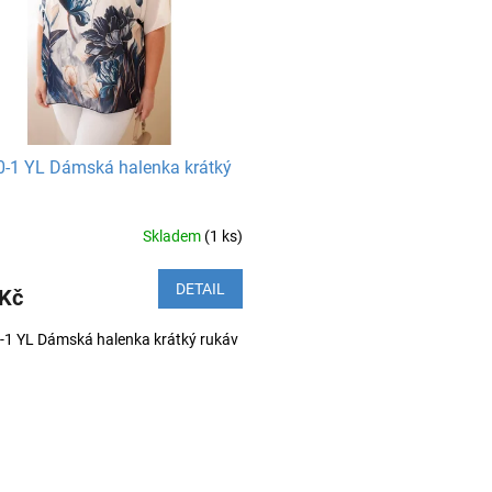
-1 YL Dámská halenka krátký
Skladem
(1 ks)
DETAIL
 Kč
-1 YL Dámská halenka krátký rukáv
O
v
l