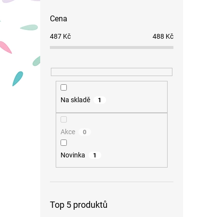
Cena
487
Kč
488
Kč
Na skladě
1
Akce
0
Novinka
1
Top 5 produktů