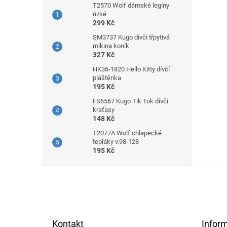
T2570 Wolf dámské legíny
úzké
299 Kč
SM3737 Kugo dívčí třpytivá
mikina koník
327 Kč
HK36-1820 Hello Kitty dívčí
pláštěnka
195 Kč
FS6567 Kugo Tik Tok dívčí
kraťasy
148 Kč
T2077A Wolf chlapecké
tepláky v.98-128
195 Kč
Z
á
p
a
t
Kontakt
Infor
í