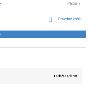
DNÍ PODMÍNKY
PODMÍNKY OCHRANY OSOBNÍCH ÚDAJŮ
Přihlášení
CENY
NÁKUPNÍ
Prázdný košík
KOŠÍK
y
1
položek celkem