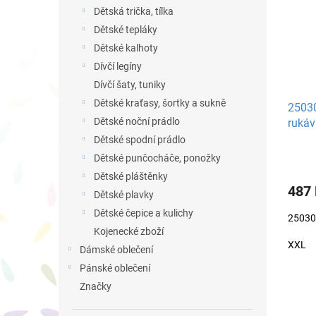
i
r
n
Dětská trička, tílka
s
o
e
p
Dětské tepláky
d
l
r
u
Dětské kalhoty
o
k
Dívčí legíny
d
t
Dívčí šaty, tuniky
u
ů
Dětské kraťasy, šortky a sukně
25030
k
Dětské noční prádlo
rukáv
t
ů
Dětské spodní prádlo
Dětské punčocháče, ponožky
Dětské pláštěnky
487
Dětské plavky
Dětské čepice a kulichy
25030
Kojenecké zboží
XXL
Dámské oblečení
Pánské oblečení
Značky