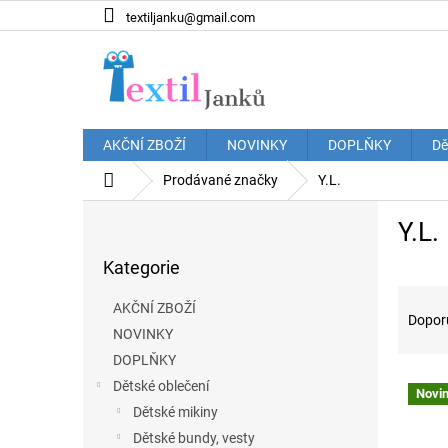
Přejít
textiljanku@gmail.com
na
obsah
AKČNÍ ZBOŽÍ
NOVINKY
DOPLŇKY
Dě
Domů
Prodávané značky
Y.L.
P
Y.L.
o
Přeskočit
s
Kategorie
kategorie
t
Ř
r
AKČNÍ ZBOŽÍ
a
a
Dopor
NOVINKY
z
n
e
DOPLŇKY
n
V
n
í
Dětské oblečení
Novi
ý
í
p
Dětské mikiny
p
p
a
Dětské bundy, vesty