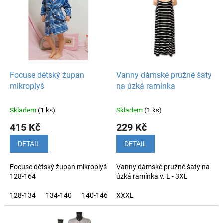
r
p
o
i
d
s
u
p
k
r
t
o
ů
d
Focuse dětský župan
Vanny dámské pružné šaty
u
mikroplyš
na úzká ramínka
k
t
Skladem
(1 ks)
Skladem
(1 ks)
ů
415 Kč
229 Kč
DETAIL
DETAIL
Focuse dětský župan mikroplyš
Vanny dámské pružné šaty na
128-164
úzká ramínka v. L - 3XL
128-134
134-140
140-146
XXXL
146-152
152-158