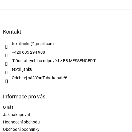
O
v
l
Z
á
á
d
p
a
a
Kontakt
c
t
í
í
textiljanku
@
gmail.com
p
r
+420 605 294 908
v
❣Dostat rychlou odpověď z FB MESSENGER❣
k
y
textil_janku
v
Odebírej náš YouTube kanál 🎥
ý
p
i
s
Informace pro vás
u
O nás
Jak nakupovat
Hodnocení obchodu
Obchodní podmínky