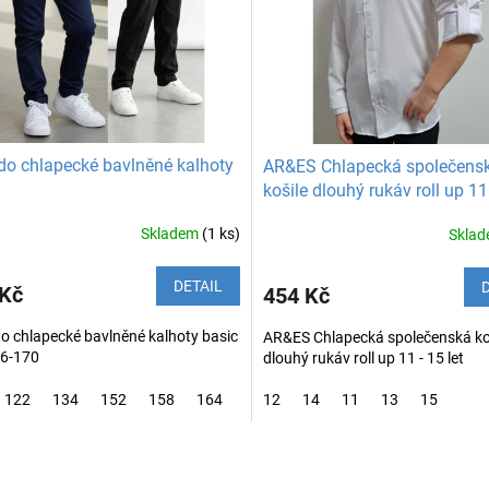
do chlapecké bavlněné kalhoty
AR&ES Chlapecká společens
košile dlouhý rukáv roll up 11 
Skladem
(1 ks)
Skla
DETAIL
 Kč
454 Kč
o chlapecké bavlněné kalhoty basic
AR&ES Chlapecká společenská ko
16-170
dlouhý rukáv roll up 11 - 15 let
122
134
152
158
164
170
12
14
11
13
15
O
v