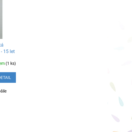
ká
- 15 let
dem
(1 ks)
DETAIL
šile