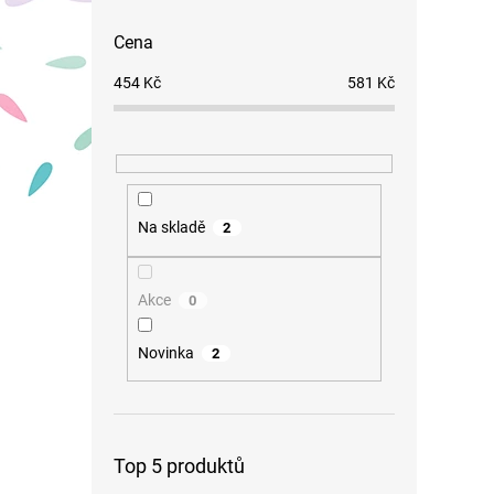
Cena
454
Kč
581
Kč
Na skladě
2
Akce
0
Novinka
2
Top 5 produktů