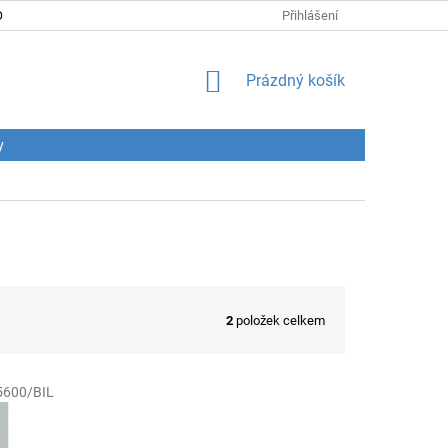
DNÍ PODMÍNKY
PODMÍNKY OCHRANY OSOBNÍCH ÚDAJŮ
Přihlášení
CENY
NÁKUPNÍ
Prázdný košík
KOŠÍK
y
2
položek celkem
5600/BIL