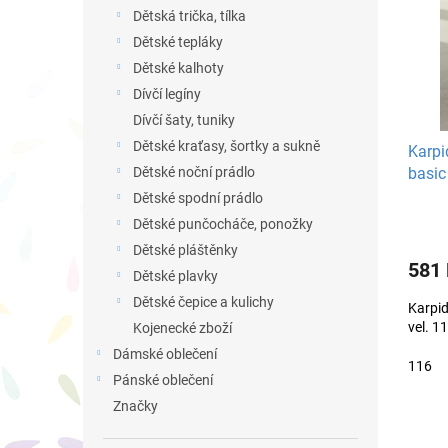
i
r
n
Dětská trička, tílka
s
o
e
p
Dětské tepláky
d
l
r
u
Dětské kalhoty
o
k
Dívčí legíny
d
t
Dívčí šaty, tuniky
u
ů
Dětské kraťasy, šortky a sukně
Karpi
k
basic
Dětské noční prádlo
t
ů
Dětské spodní prádlo
Dětské punčocháče, ponožky
Dětské pláštěnky
581
Dětské plavky
Dětské čepice a kulichy
Karpid
vel. 1
Kojenecké zboží
Dámské oblečení
116
Pánské oblečení
Značky