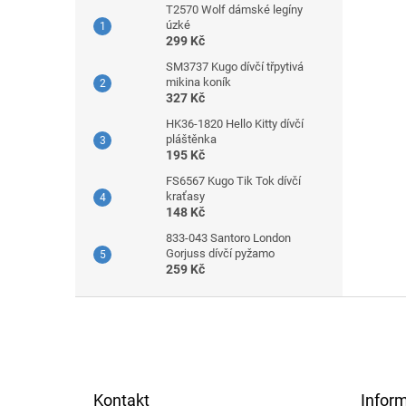
T2570 Wolf dámské legíny
úzké
299 Kč
SM3737 Kugo dívčí třpytivá
mikina koník
327 Kč
HK36-1820 Hello Kitty dívčí
pláštěnka
195 Kč
FS6567 Kugo Tik Tok dívčí
kraťasy
148 Kč
833-043 Santoro London
Gorjuss dívčí pyžamo
259 Kč
Z
á
p
a
t
Kontakt
Infor
í