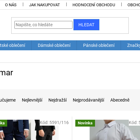
O NÁS
JAK NAKUPOVAT
HODNOCENÍ OBCHODU
OBCHO
HLEDAT
tské oblečení
Dámské oblečení
Pánské oblečení
Značk
mar
učujeme
Nejlevnější
Nejdražší
Nejprodávanější
Abecedně
Kód:
5591/116
Kód:
nka
Novinka