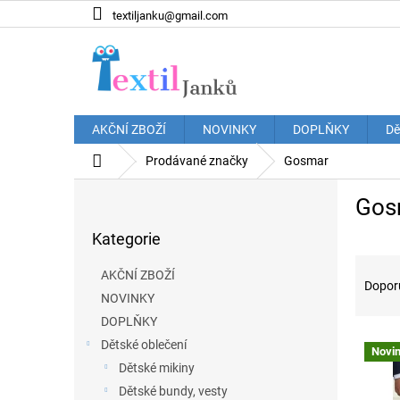
Přejít
textiljanku@gmail.com
na
obsah
AKČNÍ ZBOŽÍ
NOVINKY
DOPLŇKY
Dě
Domů
Prodávané značky
Gosmar
P
Gos
o
Přeskočit
s
Kategorie
kategorie
t
Ř
r
AKČNÍ ZBOŽÍ
a
a
Dopor
NOVINKY
z
n
e
DOPLŇKY
n
V
n
í
Dětské oblečení
Novi
ý
í
p
Dětské mikiny
p
p
a
Dětské bundy, vesty