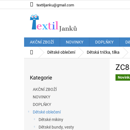
Přejít
textiljanku@gmail.com
na
obsah
AKČNÍ ZBOŽÍ
NOVINKY
DOPLŇKY
Dě
Domů
Dětské oblečení
Dětská trička, tílka
P
ZC88
o
Přeskočit
s
Kategorie
kategorie
Novink
t
r
AKČNÍ ZBOŽÍ
a
NOVINKY
n
DOPLŇKY
n
í
Dětské oblečení
p
Dětské mikiny
a
Dětské bundy, vesty