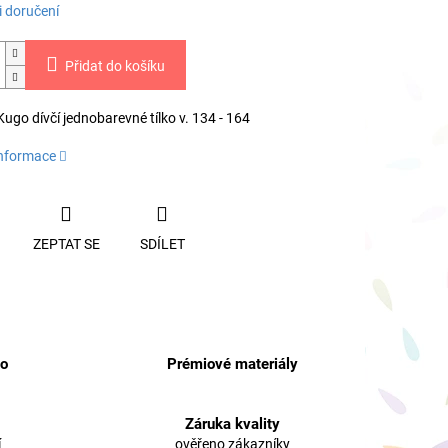
 doručení
Přidat do košíku
go dívčí jednobarevné tílko v. 134 - 164
informace
ZEPTAT SE
SDÍLET
no
Prémiové materiály
Záruka kvality
í
ověřeno zákazníky