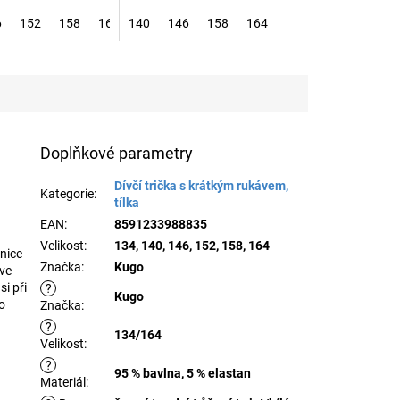
6
152
158
164
140
146
158
164
Doplňkové parametry
Dívčí trička s krátkým rukávem,
Kategorie
:
tílka
EAN
:
8591233988835
Velikost
:
134, 140, 146, 152, 158, 164
nice
Značka
:
Kugo
 ve
si při
?
Kugo
ro
Značka
:
?
134/164
Velikost
:
?
95 % bavlna, 5 % elastan
Materiál
: