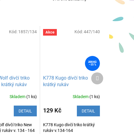
Kód:
1857/134
Kód:
447/140
Akce
200 Kč
–35 %
Další
lf dívčí triko
K778 Kugo dívčí triko
produkt
 krátký rukáv
krátký rukáv
Skladem
(1 ks)
Skladem
(1 ks)
129 Kč
DETAIL
DETAIL
f dívčí triko New
K778 Kugo dívčí triko krátký
ý rukáv v. 134 - 164
rukáv v.134-164