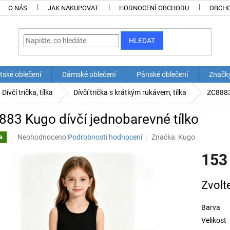
O NÁS
JAK NAKUPOVAT
HODNOCENÍ OBCHODU
OBCHO
HLEDAT
tské oblečení
Dámské oblečení
Pánské oblečení
Značk
Dívčí trička, tílka
Dívčí trička s krátkým rukávem, tílka
ZC8883
83 Kugo dívčí jednobarevné tílko
Průměrné
Neohodnoceno
Podrobnosti hodnocení
Značka:
Kugo
a
hodnocení
153
produktu
je
0,0
Měrná
Zvolt
z
cena:
5
hvězdiček.
Barva
Velikost