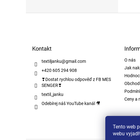
Z
á
p
a
t
Kontakt
Infor
í
O nás
textiljanku
@
gmail.com
Jak nak
+420 605 294 908
Hodnoc
❣Dostat rychlou odpověď z FB MES
Obchod
SENGER❣
Podmínk
textil_janku
Ceny a 
Odebírej náš YouTube kanál 🎥
Tento web p
webu vyjadřu