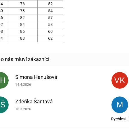
34
76
52
40
78
54
46
82
57
52
84
58
58
86
60
64
88
62
Simona Hanušová
SH
VK
Hodnocení obchodu je 5 z 5 hvězdiček.
14.4.2026
Zdeňka Šantavá
ZŠ
M
Hodnocení obchodu je 5 z 5 hvězdiček.
18.3.2026
Rychlost,