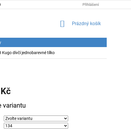
DNÍ PODMÍNKY
PODMÍNKY OCHRANY OSOBNÍCH ÚDAJŮ
Přihlášení
CENY
NÁKUPNÍ
Prázdný košík
KOŠÍK
y
 Kugo dívčí jednobarevné tílko
 Kč
e variantu