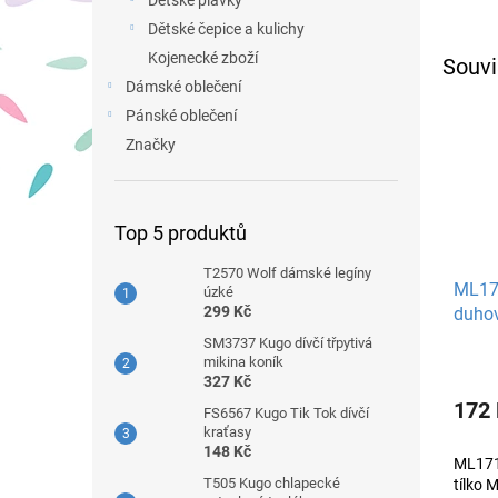
Dětské plavky
Dětské čepice a kulichy
Kojenecké zboží
Souvi
Dámské oblečení
Pánské oblečení
Značky
Top 5 produktů
T2570 Wolf dámské legíny
ML17
úzké
299 Kč
duhov
SM3737 Kugo dívčí třpytivá
mikina koník
327 Kč
172
FS6567 Kugo Tik Tok dívčí
kraťasy
148 Kč
ML171
T505 Kugo chlapecké
tílko 