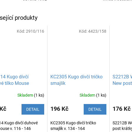
sející produkty
Kód:
2910/116
Kód:
4423/158
14 Kugo dívčí
KC2305 Kugo dívčí tričko
S2212B Wo
é tílko Mouse
smajlík
New post
Skladem
(1 ks)
Skladem
(1 ks)
 Kč
196 Kč
176 Kč
DETAIL
DETAIL
4 Kugo dívčí duhové
KC2305 Kugo dívčí tričko
S2212B Wol
Mouse v. 116 - 146
smajlík v. 134 - 164
post krátk