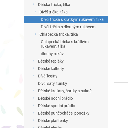
n
Dětská trička, tílka
e
Dívčí trička, tílka
l
Dívčí trička s krátkým rukávem, tílka
Dívčí trička s dlouhým rukávem
Chlapecká trička, tílka
Chlapecká trička s krátkým
rukávem, tílka
dlouhý rukáv
Dětské tepláky
Dětské kalhoty
Dívčí legíny
Dívčí šaty, tuniky
Dětské kraťasy, šortky a sukně
Dětské noční prádlo
Dětské spodní prádlo
Dětské punčocháče, ponožky
Dětské pláštěnky