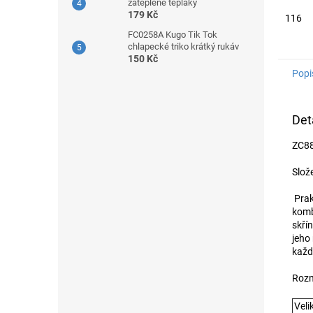
zateplené tepláky
179 Kč
116
FC0258A Kugo Tik Tok
chlapecké triko krátký rukáv
150 Kč
Popi
Det
ZC88
Slož
Prak
komb
skřín
jeho 
každ
Rozm
Veli