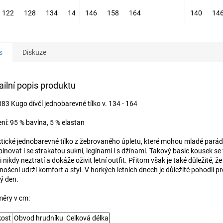
122
128
134
146
146
158
164
140
14
s
Diskuze
ailní popis produktu
83 Kugo dívčí jednobarevné tílko v. 134 - 164
ení: 95 % bavlna, 5 % elastan
tické jednobarevné tílko z žebrovaného úpletu, které mohou mladé parád
inovat i se strakatou sukní, legínami i s džínami. Takový basic kousek se
i nikdy neztratí a dokáže oživit letní outfit. Přitom však je také důležité, že 
nošení udrží komfort a styl. V horkých letních dnech je důležité pohodlí p
ý den.
ěry v cm:
kost
Obvod hrudníku
Celková délka