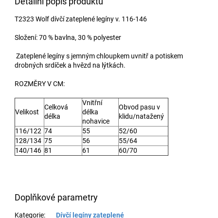
Detailní popis produktu
T2323 Wolf dívčí zateplené legíny v. 116-146
Složení: 70 % bavlna, 30 % polyester
Zateplené legíny s jemným chloupkem uvnitř a potiskem
drobných srdíček a hvězd na lýtkách.
ROZMĚRY V CM:
Vnitřní
Celková
Obvod pasu v
Velikost
délka
délka
klidu/natažený
nohavice
116/122
74
55
52/60
128/134
75
56
55/64
140/146
81
61
60/70
Doplňkové parametry
Kategorie
:
Dívčí legíny zateplené