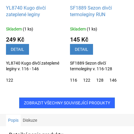
YL8740 Kugo dívčí
SF1889 Sezon dívčí
zateplené legíny
termolegíny RUN
Skladem
(1 ks)
Skladem
(1 ks)
249 Kč
145 Kč
DETAIL
DETAIL
YL8740 Kugo dívčí zateplené
SF1889 Sezon dívčí
legíny v. 116 - 146
termolegíny v. 116-128
122
116
122
128
146
ZOBRAZIT VŠECHNY SOUVISEJÍCÍ PRODUKTY
Popis
Diskuze