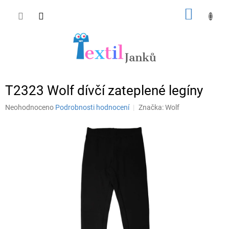
Přejít
NÁKUP
na
obsah
KOŠÍK
T2323 Wolf dívčí zateplené legíny
Průměrné
Neohodnoceno
Podrobnosti hodnocení
Značka:
Wolf
hodnocení
produktu
je
0,0
z
5
hvězdiček.