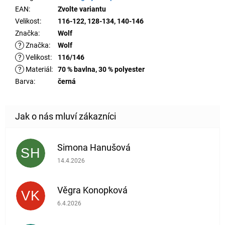
EAN
:
Zvolte variantu
Velikost
:
116-122, 128-134, 140-146
Značka
:
Wolf
?
Značka
:
Wolf
?
Velikost
:
116/146
?
Materiál
:
70 % bavlna, 30 % polyester
Barva
:
černá
Simona Hanušová
SH
Hodnocení obchodu je 5 z 5 hvězdiček.
14.4.2026
Věgra Konopková
VK
Hodnocení obchodu je 5 z 5 hvězdiček.
6.4.2026