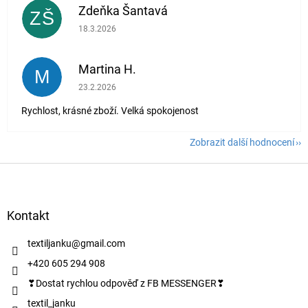
Zdeňka Šantavá
ZŠ
Hodnocení obchodu je 5 z 5 hvězdiček.
18.3.2026
Martina H.
M
Hodnocení obchodu je 5 z 5 hvězdiček.
23.2.2026
Rychlost, krásné zboží. Velká spokojenost
Zobrazit další hodnocení
Z
á
p
a
Kontakt
t
í
textiljanku
@
gmail.com
+420 605 294 908
❣Dostat rychlou odpověď z FB MESSENGER❣
textil_janku