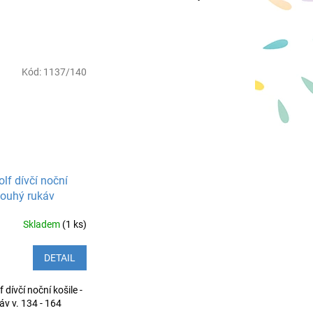
Kód:
1137/140
lf dívčí noční
dlouhý rukáv
Skladem
(1 ks)
DETAIL
dívčí noční košile -
áv v. 134 - 164