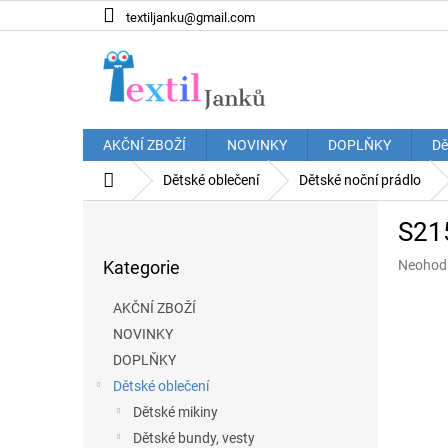
Přejít
textiljanku@gmail.com
na
obsah
AKČNÍ ZBOŽÍ
NOVINKY
DOPLŇKY
Dě
Domů
Dětské oblečení
Dětské noční prádlo
P
S215
o
Přeskočit
s
Průměr
Kategorie
Neohod
kategorie
t
hodnoce
r
produkt
AKČNÍ ZBOŽÍ
a
je
NOVINKY
n
0,0
z
DOPLŇKY
n
5
í
Dětské oblečení
hvězdič
p
Dětské mikiny
a
Dětské bundy, vesty