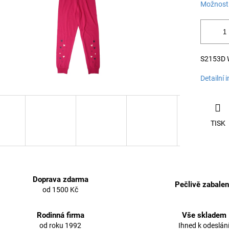
Možnosti
S2153D W
Detailní 
TISK
Doprava zdarma
Pečlivě zabale
od 1500 Kč
Rodinná firma
Vše skladem
od roku 1992
Ihned k odeslán