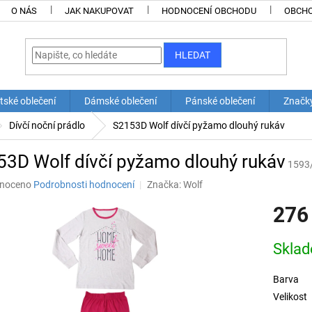
O NÁS
JAK NAKUPOVAT
HODNOCENÍ OBCHODU
OBCHO
HLEDAT
tské oblečení
Dámské oblečení
Pánské oblečení
Značk
Dívčí noční prádlo
S2153D Wolf dívčí pyžamo dlouhý rukáv
3D Wolf dívčí pyžamo dlouhý rukáv
1593
né
noceno
Podrobnosti hodnocení
Značka:
Wolf
ní
276
u
Měrná
Skla
cena:
ek.
Barva
Velikost