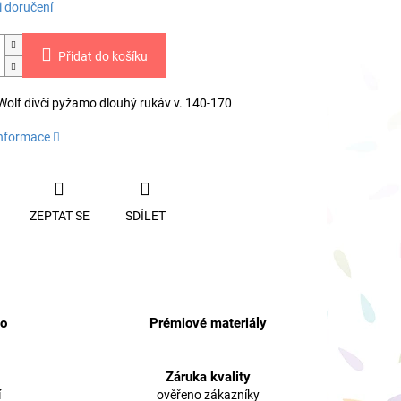
 doručení
Přidat do košíku
olf dívčí pyžamo dlouhý rukáv v. 140-170
informace
ZEPTAT SE
SDÍLET
no
Prémiové materiály
Záruka kvality
í
ověřeno zákazníky