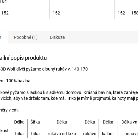
-164
152
152
152
15
s
Podobné (1)
Diskuze
ailní popis produktu
3D Wolf dívčí pyžamo dlouhý rukáv v. 140-170
ení: 100% bavlna
čkové pyžamo s láskou k sladkému domovu. Krásná bavlna, která zahřeje.
icích, aby vše drželo tam, kde má. Triko je mírně projmuté, kalhoty mají p
ěry v cm:
Délka
Šířka
Délka
Délka
Délka
Délka vni
ikost
trika
trika
rukávu od krku
rukávu
kalhot
nohavi