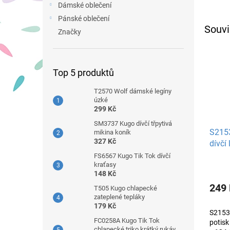
Dámské oblečení
Pánské oblečení
Souvi
Značky
Top 5 produktů
T2570 Wolf dámské legíny
úzké
299 Kč
SM3737 Kugo dívčí třpytivá
S215
mikina koník
327 Kč
dívčí
FS6567 Kugo Tik Tok dívčí
kraťasy
148 Kč
249
T505 Kugo chlapecké
zateplené tepláky
179 Kč
S2153
FC0258A Kugo Tik Tok
potisk
chlapecké triko krátký rukáv