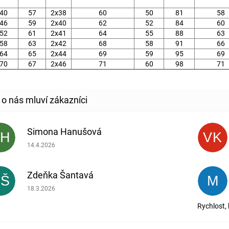
40
57
2x38
60
50
81
58
46
59
2x40
62
52
84
60
52
61
2x41
64
55
88
63
58
63
2x42
68
58
91
66
64
65
2x44
69
59
95
69
70
67
2x46
71
60
98
71
Simona Hanušová
SH
VK
Hodnocení obchodu je 5 z 5 hvězdiček.
14.4.2026
Zdeňka Šantavá
ZŠ
M
Hodnocení obchodu je 5 z 5 hvězdiček.
18.3.2026
Rychlost,