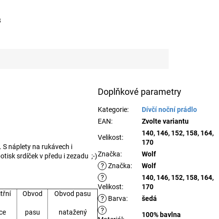
8
Doplňkové parametry
Kategorie
:
Dívčí noční prádlo
EAN
:
Zvolte variantu
140, 146, 152, 158, 164,
Velikost
:
170
 S náplety na rukávech i
Značka
:
Wolf
otisk srdíček v předu i zezadu ;-)
?
Značka
:
Wolf
?
140, 146, 152, 158, 164,
Velikost
:
170
třní
Obvod
Obvod pasu
?
Barva
:
šedá
?
ce
pasu
natažený
100% bavlna