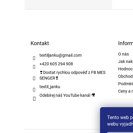
Z
á
p
a
t
Kontakt
Infor
í
O nás
textiljanku
@
gmail.com
Jak nak
+420 605 294 908
Hodnoc
❣Dostat rychlou odpověď z FB MES
Obchod
SENGER❣
Podmínk
textil_janku
Ceny a 
Odebírej náš YouTube kanál 🎥
Tento web p
webu vyjadřu