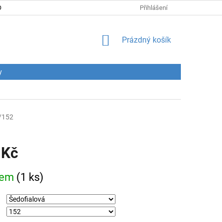
DNÍ PODMÍNKY
PODMÍNKY OCHRANY OSOBNÍCH ÚDAJŮ
Přihlášení
CENY
NÁKUPNÍ
Prázdný košík
KOŠÍK
y
/152
 Kč
dem
(1 ks)