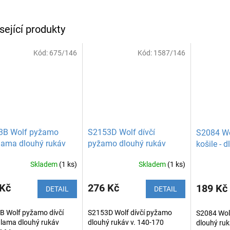
sející produkty
Kód:
675/146
Kód:
1587/146
3B Wolf pyžamo
S2153D Wolf dívčí
S2084 Wo
 lama dlouhý rukáv
pyžamo dlouhý rukáv
košile - 
Skladem
(1 ks)
Skladem
(1 ks)
 Kč
276 Kč
189 Kč
DETAIL
DETAIL
B Wolf pyžamo dívčí
S2153D Wolf dívčí pyžamo
S2084 Wolf 
 lama dlouhý rukáv
dlouhý rukáv v. 140-170
dlouhý ruk