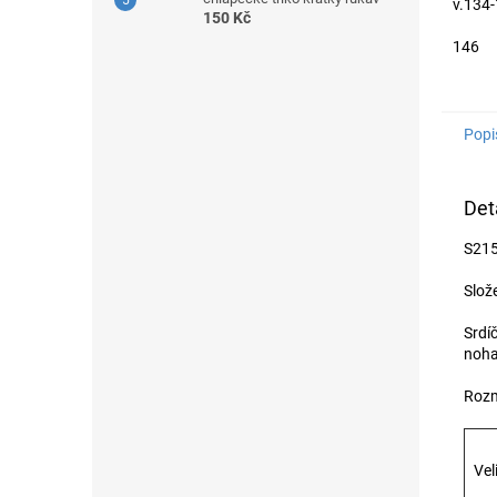
v.134
150 Kč
146
Popi
Det
S215
Slož
Srdí
nohav
Rozm
Vel