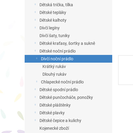
n
Dětská trička, tílka
e
Dětské tepláky
l
Dětské kalhoty
Dívčí legíny
Dívčí šaty, tuniky
Dětské kraťasy, šortky a sukně
Dětské noční prádlo
Dívčí noční prádlo
Krátký rukáv
Dlouhý rukáv
Chlapecké noční prádlo
Dětské spodní prádlo
Dětské punčocháče, ponožky
Dětské pláštěnky
Dětské plavky
Dětské čepice a kulichy
Kojenecké zboží