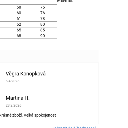
Materiál
:
58
75
60
76
61
78
62
80
65
85
68
90
Věgra Konopková
Hodnocení obchodu je 5 z 5 hvězdiček.
6.4.2026
Martina H.
Hodnocení obchodu je 5 z 5 hvězdiček.
23.2.2026
 krásné zboží. Velká spokojenost