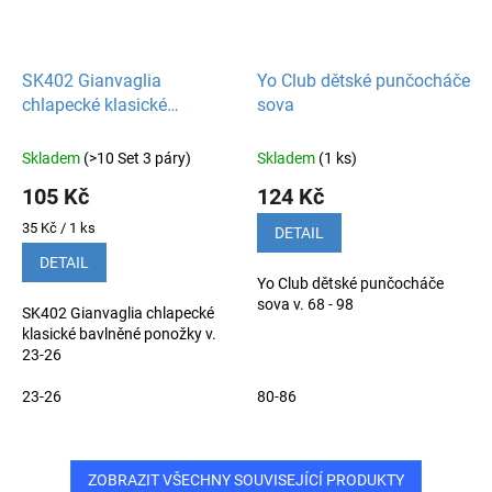
SK402 Gianvaglia
Yo Club dětské punčocháče
chlapecké klasické
sova
ponožky
Skladem
(>10 Set 3 páry)
Skladem
(1 ks)
105 Kč
124 Kč
Měrná
35 Kč / 1 ks
DETAIL
cena:
DETAIL
Yo Club dětské punčocháče
sova v. 68 - 98
SK402 Gianvaglia chlapecké
klasické bavlněné ponožky v.
23-26
23-26
80-86
ZOBRAZIT VŠECHNY SOUVISEJÍCÍ PRODUKTY