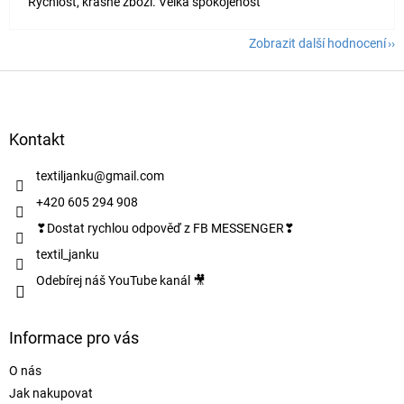
Rychlost, krásné zboží. Velká spokojenost
Zobrazit další hodnocení
Z
á
p
a
Kontakt
t
í
textiljanku
@
gmail.com
+420 605 294 908
❣Dostat rychlou odpověď z FB MESSENGER❣
textil_janku
Odebírej náš YouTube kanál 🎥
Informace pro vás
O nás
Jak nakupovat