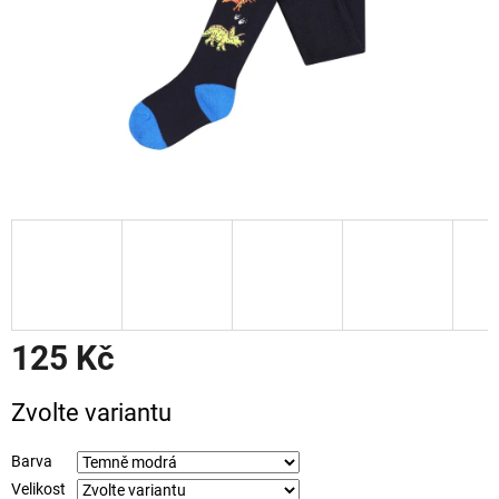
125 Kč
Měrná
Zvolte variantu
cena:
Barva
Velikost