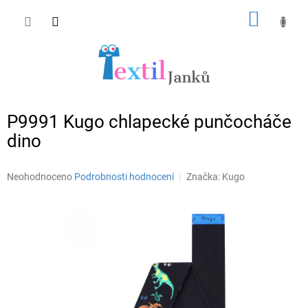
Přejít
NÁKUP
na
obsah
KOŠÍK
P9991 Kugo chlapecké punčocháče
dino
Průměrné
Neohodnoceno
Podrobnosti hodnocení
Značka:
Kugo
hodnocení
produktu
je
0,0
z
5
hvězdiček.