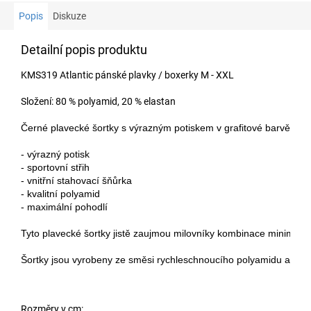
Popis
Diskuze
Detailní popis produktu
KMS319 Atlantic pánské plavky / boxerky M - XXL
Složení: 80 % polyamid, 20 % elastan
Černé plavecké šortky s výrazným potiskem v grafitové barvě. Mají 
- výrazný potisk

- sportovní střih

- vnitřní stahovací šňůrka

- kvalitní polyamid

- maximální pohodlí
Tyto plavecké šortky jistě zaujmou milovníky kombinace minimalist
Šortky jsou vyrobeny ze směsi rychleschnoucího polyamidu a pružn
Rozměry v cm: