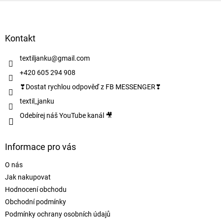
Z
á
p
a
Kontakt
t
í
textiljanku
@
gmail.com
+420 605 294 908
❣Dostat rychlou odpověď z FB MESSENGER❣
textil_janku
Odebírej náš YouTube kanál 🎥
Informace pro vás
O nás
Jak nakupovat
Hodnocení obchodu
Obchodní podmínky
Podmínky ochrany osobních údajů