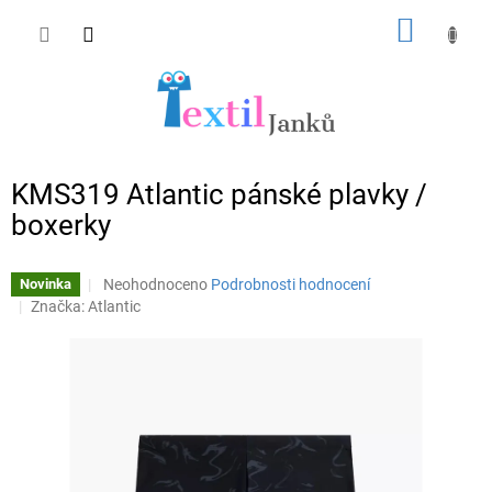
Přejít
NÁKUP
na
obsah
KOŠÍK
KMS319 Atlantic pánské plavky /
boxerky
Průměrné
Neohodnoceno
Podrobnosti hodnocení
Novinka
hodnocení
Značka:
Atlantic
produktu
je
0,0
z
5
hvězdiček.