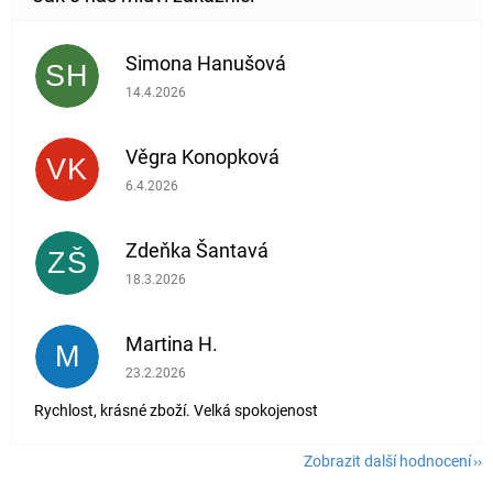
Simona Hanušová
SH
Hodnocení obchodu je 5 z 5 hvězdiček.
14.4.2026
Věgra Konopková
VK
Hodnocení obchodu je 5 z 5 hvězdiček.
6.4.2026
Zdeňka Šantavá
ZŠ
Hodnocení obchodu je 5 z 5 hvězdiček.
18.3.2026
Martina H.
M
Hodnocení obchodu je 5 z 5 hvězdiček.
23.2.2026
Rychlost, krásné zboží. Velká spokojenost
Zobrazit další hodnocení