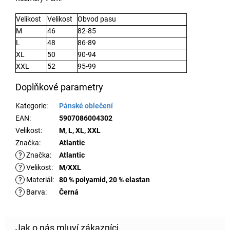
Velikost
Velikost
Obvod pasu
M
46
82-85
L
48
86-89
XL
50
90-94
XXL
52
95-99
Doplňkové parametry
Kategorie
:
Pánské oblečení
EAN
:
5907086004302
Velikost
:
M, L, XL, XXL
Značka
:
Atlantic
?
Značka
:
Atlantic
?
Velikost
:
M/XXL
?
Materiál
:
80 % polyamid, 20 % elastan
?
Barva
:
Černá