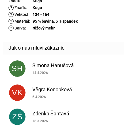
Značka
:
Kugo
?
Značka
:
Kugo
?
Velikost
:
134 - 164
?
Materiál
:
95 % bavlna, 5 % spandex
?
Barva
:
růžový melír
Simona Hanušová
SH
Hodnocení obchodu je 5 z 5 hvězdiček.
14.4.2026
Věgra Konopková
VK
Hodnocení obchodu je 5 z 5 hvězdiček.
6.4.2026
Zdeňka Šantavá
ZŠ
Hodnocení obchodu je 5 z 5 hvězdiček.
18.3.2026