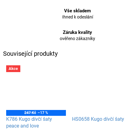
Vše skladem
Ihned k odeslání
Záruka kvality
ověřeno zákazníky
Související produkty
Akce
247 Kč
–17 %
K786 Kugo dívčí šaty
HS0658 Kugo dívčí šaty
peace and love