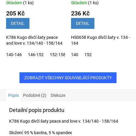
Skladem
(1 ks)
Skladem
(1 ks)
205 Kč
236 Kč
DETAIL
DETAIL
K786 Kugo dívčí šaty peace
HS0658 Kugo dívčí šaty v. 134 -
and love v. 134/140 - 158/164
164
140-146
146-152
152-158
140
152
ZOBRAZIT VŠECHNY SOUVISEJÍCÍ PRODUKTY
Popis
Podobné (2)
Diskuze
Detailní popis produktu
K786 Kugo dívčí šaty peace and love v. 134/140 - 158/164
Složení: 95 % bavlna, 5 % spandex