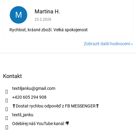
Martina H.
M
Hodnocení obchodu je 5 z 5 hvězdiček.
23.2.2026
Rychlost, krásné zboží. Velká spokojenost
Zobrazit další hodnocení
Z
á
p
a
Kontakt
t
í
textiljanku
@
gmail.com
+420 605 294 908
❣Dostat rychlou odpověď z FB MESSENGER❣
textil_janku
Odebírej náš YouTube kanál 🎥