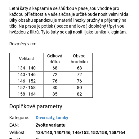
Letní šaty s kapsami a se šňůrkou v pase jsou vhodné pro
každou příležitost a Vaše slečna je určitě bude nosit velmi ráda.
Díky obsahu spandexu je materiál hezky pružný a příjemný na
tělo. Na prsou je potisk ( peace and love ) doplněný třpytivou
hvězdou z flitrů. Tyto šaty se dají nosit i jako tunika k legínám.
Rozměry v cm:
Celková
Obvod
Velikost
délka
hrudníku
134 - 140
68
68
140 - 146
72
72
146 - 152
76
76
152 - 158
80
80
158 - 164
85
82
Doplňkové parametry
Kategorie
:
Dívčí šaty, tuniky
EAN
:
Zvolte variantu
Velikost
:
134/140, 140/146, 146/152, 152/158, 158/164