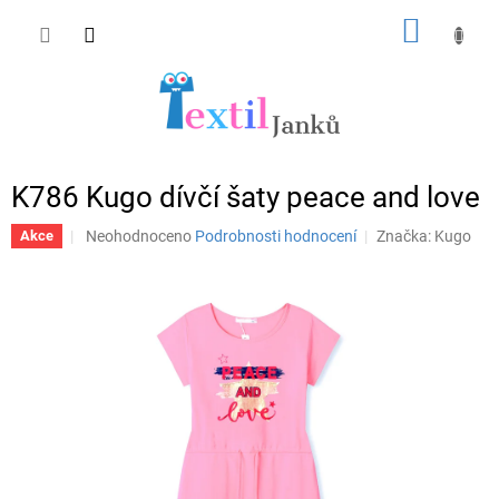
Přejít
NÁKUP
na
obsah
KOŠÍK
K786 Kugo dívčí šaty peace and love
Průměrné
Neohodnoceno
Podrobnosti hodnocení
Značka:
Kugo
Akce
hodnocení
produktu
je
0,0
z
5
hvězdiček.