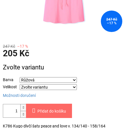
247 Kč
–17 %
247 Kč
–17 %
205 Kč
Měrná
Zvolte variantu
cena:
Barva
Velikost
Možnosti doručení
Přidat do košíku
K786 Kugo dívčí šaty peace and love v. 134/140 - 158/164