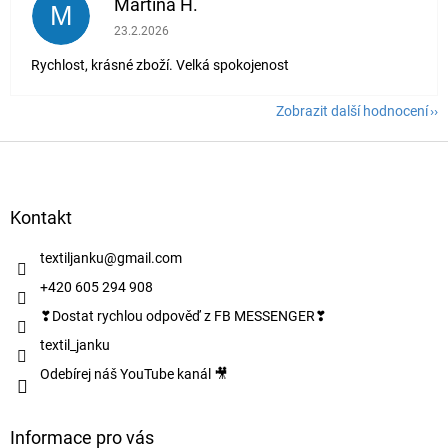
Martina H.
M
Hodnocení obchodu je 5 z 5 hvězdiček.
23.2.2026
Rychlost, krásné zboží. Velká spokojenost
Zobrazit další hodnocení
Z
á
p
a
Kontakt
t
í
textiljanku
@
gmail.com
+420 605 294 908
❣Dostat rychlou odpověď z FB MESSENGER❣
textil_janku
Odebírej náš YouTube kanál 🎥
Informace pro vás