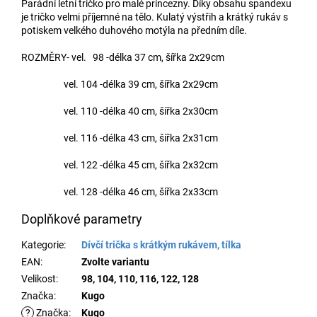
Parádní letní tričko pro malé princezny. Díky obsahu spandexu
je tričko velmi příjemné na tělo. Kulatý výstřih a krátký rukáv s
potiskem velkého duhového motýla na předním díle.
ROZMĚRY- vel. 98 -délka 37 cm, šířka 2x29cm
vel. 104 -délka 39 cm, šířka 2x29cm
vel. 110 -délka 40 cm, šířka 2x30cm
vel. 116 -délka 43 cm, šířka 2x31cm
vel. 122 -délka 45 cm, šířka 2x32cm
vel. 128 -délka 46 cm, šířka 2x33cm
Doplňkové parametry
Kategorie
:
Dívčí trička s krátkým rukávem, tílka
EAN
:
Zvolte variantu
Velikost
:
98, 104, 110, 116, 122, 128
Značka
:
Kugo
?
Značka
:
Kugo