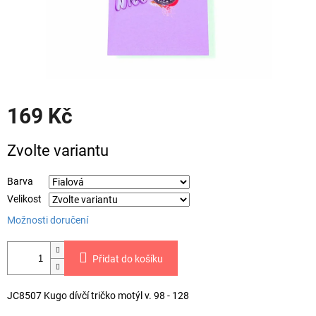
169 Kč
Měrná
Zvolte variantu
cena:
Barva
Velikost
Možnosti doručení
Přidat do košíku
JC8507 Kugo dívčí tričko motýl v. 98 - 128