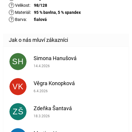
?
Velikost
:
98/128
?
Materiál
:
95 % bavlna, 5 % spandex
?
Barva
:
fialová
Simona Hanušová
SH
Hodnocení obchodu je 5 z 5 hvězdiček.
14.4.2026
Věgra Konopková
VK
Hodnocení obchodu je 5 z 5 hvězdiček.
6.4.2026
Zdeňka Šantavá
ZŠ
Hodnocení obchodu je 5 z 5 hvězdiček.
18.3.2026