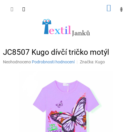
Přejít
NÁKUP
na
obsah
KOŠÍK
JC8507 Kugo dívčí tričko motýl
Průměrné
Neohodnoceno
Podrobnosti hodnocení
Značka:
Kugo
hodnocení
produktu
je
0,0
z
5
hvězdiček.