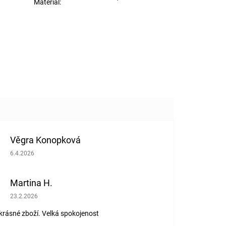
Materiál
:
Věgra Konopková
Hodnocení obchodu je 5 z 5 hvězdiček.
6.4.2026
Martina H.
Hodnocení obchodu je 5 z 5 hvězdiček.
23.2.2026
 krásné zboží. Velká spokojenost