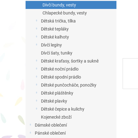
n
Dívčí bundy, vesty
e
Chlapecké bundy, vesty
l
Dětská trička, tílka
Dětské tepláky
Dětské kalhoty
Dívčí legíny
Dívčí šaty, tuniky
Dětské kraťasy, šortky a sukně
Dětské noční prádlo
Dětské spodní prádlo
Dětské punčocháče, ponožky
Dětské pláštěnky
Dětské plavky
Dětské čepice a kulichy
Kojenecké zboží
Dámské oblečení
Pánské oblečení