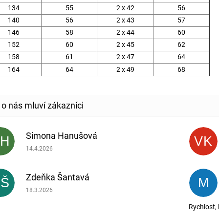
134
55
2 x 42
56
140
56
2 x 43
57
146
58
2 x 44
60
152
60
2 x 45
62
158
61
2 x 47
64
164
64
2 x 49
68
Simona Hanušová
SH
VK
Hodnocení obchodu je 5 z 5 hvězdiček.
14.4.2026
Zdeňka Šantavá
ZŠ
M
Hodnocení obchodu je 5 z 5 hvězdiček.
18.3.2026
Rychlost,