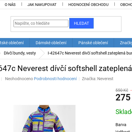
O NÁS
JAK NAKUPOVAT
HODNOCENÍ OBCHODU
OBCHO
HLEDAT
tské oblečení
Dámské oblečení
Pánské oblečení
Značk
Dívčí bundy, vesty
I-42647c Neverest dívčí softshell zateplená b
647c Neverest dívčí softshell zateplen
Průměrné
Neohodnoceno
Podrobnosti hodnocení
Značka:
Neverest
hodnocení
produktu
550 Kč
275
je
0,0
z
Měrná
Skla
5
cena:
hvězdiček.
Barva