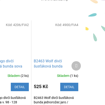
Kód:
4206/FIA2
Kód:
4900/FIA4
go dívčí
B2463 Wolf dívčí
Další
á bunda sova
šusťáková bunda
produkt
jednorožec
Skladem
(2 ks)
Skladem
(1 ks)
525 Kč
DETAIL
DETAIL
o dívčí šusťáková
B2463 Wolf dívčí šusťáková
 v. 98 - 128
bunda jednorožec jaro /