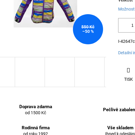
Velikost
Možnosti
550 Kč
–50 %
I-42647c 
Detailní 
TISK
Doprava zdarma
Pečlivě zabale
od 1500 Kč
Rodinná firma
Vše skladem
od roku 1992
Ihned k odeslán