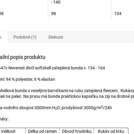
- 140
58
98
104
s
Podobné (1)
Diskuze
ailní popis produktu
647c Neverest dívčí softshell zateplená bunda v. 134 - 164
ní: 94 % polyester, 6 % elastan
shellová bunda s veselými barvičkami na rubu zateplená fleecem. Rukávy
lak na palec. Na prsou má bunda praktickou kapsičku na zip na drobné p
2
a vodního sloupce 3000mm H
O; prodyšnost 3000g/m
/24h
2
ěry:
Velikost
Délka od ramen
Obvod hrudníku
Rukáv od krku