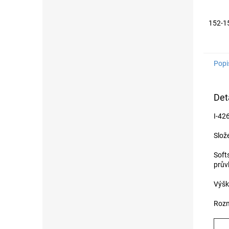
152-1
Popi
Det
I-42
Slože
Soft
prův
Výšk
Rozm