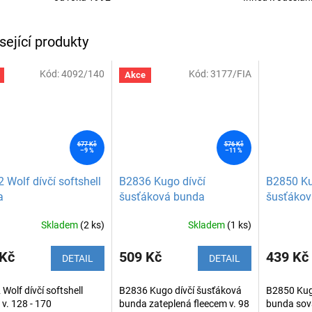
sející produkty
Kód:
4092/140
Kód:
3177/FIA
Akce
677 Kč
576 Kč
–9 %
–11 %
 Wolf dívčí softshell
B2836 Kugo dívčí
B2850 Ku
a
šusťáková bunda
šusťákov
zateplená fleecem
Skladem
(2 ks)
Skladem
(1 ks)
 Kč
509 Kč
439 Kč
DETAIL
DETAIL
Wolf dívčí softshell
B2836 Kugo dívčí šusťáková
B2850 Kug
v. 128 - 170
bunda zateplená fleecem v. 98
bunda sova