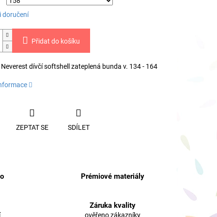
 doručení
Přidat do košíku
Neverest dívčí softshell zateplená bunda v. 134 - 164
informace
ZEPTAT SE
SDÍLET
no
Prémiové materiály
Záruka kvality
í
ověřeno zákazníky