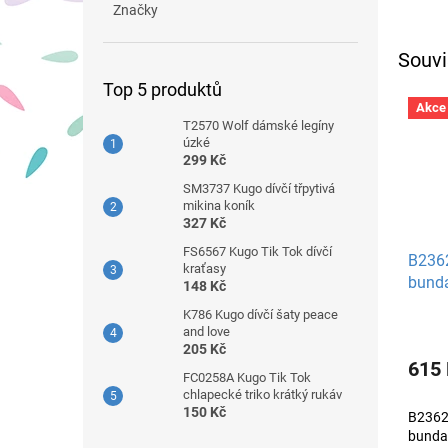
Značky
Souvi
Top 5 produktů
Akce
T2570 Wolf dámské legíny
úzké
299 Kč
SM3737 Kugo dívčí třpytivá
mikina koník
327 Kč
FS6567 Kugo Tik Tok dívčí
B2362
kraťasy
bund
148 Kč
K786 Kugo dívčí šaty peace
and love
205 Kč
615
FC0258A Kugo Tik Tok
chlapecké triko krátký rukáv
150 Kč
B2362 
bunda 