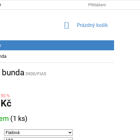
DNÍ PODMÍNKY
PODMÍNKY OCHRANY OSOBNÍCH ÚDAJŮ
Přihlášení
CENY
NÁKUPNÍ
Prázdný košík
KOŠÍK
y
unda
á bunda
3900/FIA5
–50 %
 Kč
dem
(1 ks)