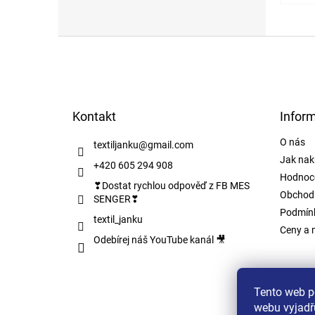
Z
á
p
a
t
Kontakt
Infor
í
O nás
textiljanku
@
gmail.com
Jak nak
+420 605 294 908
Hodnoc
❣Dostat rychlou odpověď z FB MES
Obchod
SENGER❣
Podmínk
textil_janku
Ceny a 
Odebírej náš YouTube kanál 🎥
Tento web p
webu vyjadřu