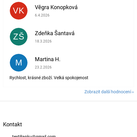
Věgra Konopková
VK
Hodnocení obchodu je 5 z 5 hvězdiček.
6.4.2026
Zdeňka Šantavá
ZŠ
Hodnocení obchodu je 5 z 5 hvězdiček.
18.3.2026
Martina H.
M
Hodnocení obchodu je 5 z 5 hvězdiček.
23.2.2026
Rychlost, krásné zboží. Velká spokojenost
Zobrazit další hodnocení
Z
á
p
a
Kontakt
t
textiljanku
@
gmail.com