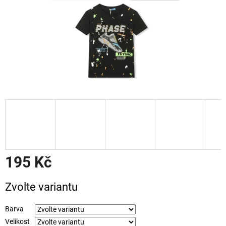
195 Kč
Měrná
Zvolte variantu
cena:
Barva
Velikost