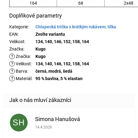
164
68
2x48
Doplňkové parametry
Kategorie
:
Chlapecká trička s krátkým rukávem, tílka
EAN
:
Zvolte variantu
Velikost
:
134, 140, 146, 152, 158, 164
Značka
:
Kugo
?
Značka
:
Kugo
?
Velikost
:
134, 140, 146, 152, 158, 164
?
Barva
:
černá, modrá, šedá
?
Materiál
:
95 % bavlna, 5 % elastan
Simona Hanušová
SH
Hodnocení obchodu je 5 z 5 hvězdiček.
14.4.2026