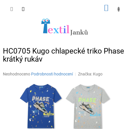
Přejít
NÁKUP
na
obsah
KOŠÍK
HC0705 Kugo chlapecké triko Phase
krátký rukáv
Průměrné
Neohodnoceno
Podrobnosti hodnocení
Značka:
Kugo
hodnocení
produktu
je
0,0
z
5
hvězdiček.