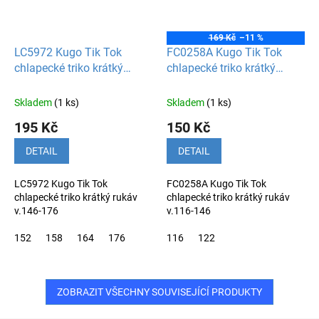
169 Kč
–11 %
LC5972 Kugo Tik Tok
FC0258A Kugo Tik Tok
chlapecké triko krátký
chlapecké triko krátký
rukáv
rukáv
Skladem
(1 ks)
Skladem
(1 ks)
195 Kč
150 Kč
DETAIL
DETAIL
LC5972 Kugo Tik Tok
FC0258A Kugo Tik Tok
chlapecké triko krátký rukáv
chlapecké triko krátký rukáv
v.146-176
v.116-146
152
158
164
176
116
122
ZOBRAZIT VŠECHNY SOUVISEJÍCÍ PRODUKTY