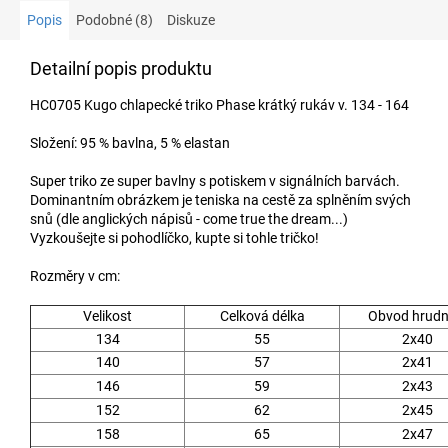
Popis
Podobné (8)
Diskuze
Detailní popis produktu
HC0705 Kugo chlapecké triko Phase krátký rukáv v. 134 - 164
Složení: 95 % bavlna, 5 % elastan
Super triko ze super bavlny s potiskem v signálních barvách.
Dominantním obrázkem je teniska na cestě za splněním svých
snů (dle anglických nápisů - come true the dream...)
Vyzkoušejte si pohodlíčko, kupte si tohle tričko!
Rozměry v cm:
Velikost
Celková délka
Obvod hrudn
134
55
2x40
140
57
2x41
146
59
2x43
152
62
2x45
158
65
2x47