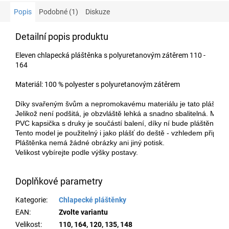
Popis
Podobné (1)
Diskuze
Detailní popis produktu
Eleven chlapecká pláštěnka s polyuretanovým zátěrem 110 -
164
Materiál: 100 % polyester s polyuretanovým zátěrem
Díky svařeným švům a nepromokavému materiálu je tato pláštěnk
Jelikož není podšitá, je obzvláště lehká a snadno sbalitelná. Mate
PVC kapsička s druky je součástí balení, díky ní bude pláštěnka 
Tento model je použitelný i jako plášť do deště - vzhledem připomí
Pláštěnka nemá žádné obrázky ani jiný potisk.
Velikost vybírejte podle výšky postavy.
Doplňkové parametry
Kategorie
:
Chlapecké pláštěnky
EAN
:
Zvolte variantu
Velikost
:
110, 164, 120, 135, 148