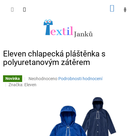
Přejít
NÁKUP
na
obsah
KOŠÍK
Eleven chlapecká pláštěnka s
polyuretanovým zátěrem
Průměrné
Neohodnoceno
Podrobnosti hodnocení
Novinka
hodnocení
Značka:
Eleven
produktu
je
0,0
z
5
hvězdiček.