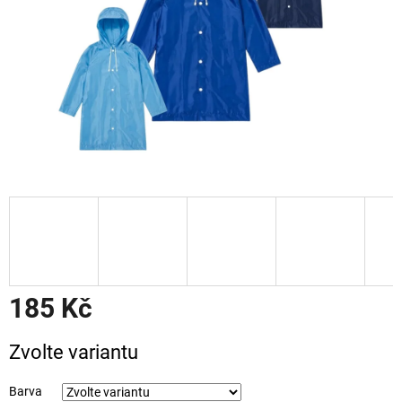
185 Kč
Měrná
Zvolte variantu
cena:
Barva