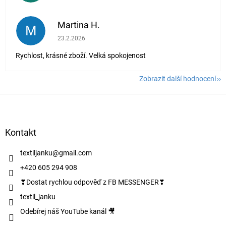
Martina H.
M
Hodnocení obchodu je 5 z 5 hvězdiček.
23.2.2026
Rychlost, krásné zboží. Velká spokojenost
Zobrazit další hodnocení
Z
á
p
a
Kontakt
t
í
textiljanku
@
gmail.com
+420 605 294 908
❣Dostat rychlou odpověď z FB MESSENGER❣
textil_janku
Odebírej náš YouTube kanál 🎥