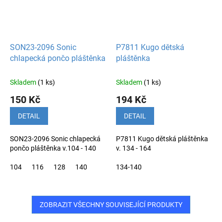
SON23-2096 Sonic
P7811 Kugo dětská
chlapecká pončo pláštěnka
pláštěnka
Skladem
(1 ks)
Skladem
(1 ks)
150 Kč
194 Kč
DETAIL
DETAIL
SON23-2096 Sonic chlapecká
P7811 Kugo dětská pláštěnka
pončo pláštěnka v.104 - 140
v. 134 - 164
104
116
128
140
134-140
ZOBRAZIT VŠECHNY SOUVISEJÍCÍ PRODUKTY