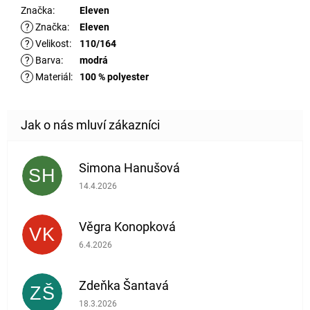
Značka
:
Eleven
?
Značka
:
Eleven
?
Velikost
:
110/164
?
Barva
:
modrá
?
Materiál
:
100 % polyester
Simona Hanušová
SH
Hodnocení obchodu je 5 z 5 hvězdiček.
14.4.2026
Věgra Konopková
VK
Hodnocení obchodu je 5 z 5 hvězdiček.
6.4.2026
Zdeňka Šantavá
ZŠ
Hodnocení obchodu je 5 z 5 hvězdiček.
18.3.2026