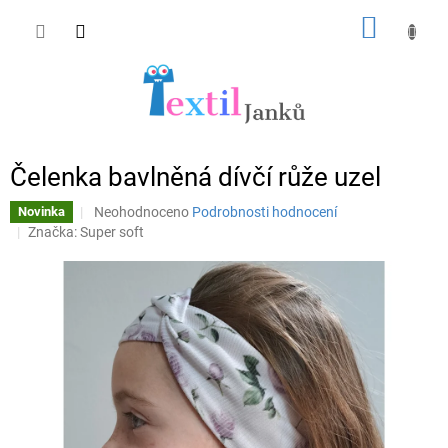
Přejít
NÁKUP
na
obsah
KOŠÍK
Čelenka bavlněná dívčí růže uzel
Průměrné
Neohodnoceno
Podrobnosti hodnocení
Novinka
hodnocení
Značka:
Super soft
produktu
je
0,0
z
5
hvězdiček.