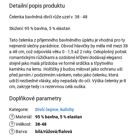
Detailní popis produktu
Čelenka bavlněná dívčí růže uzel v. 38 - 48
Složení: 95 % bavlna, 5 % elastan
Tato čelenka z příjemného bavlněného úpletu je vhodná pro ty
nejmenší slečny parádnice. Obvod hlavičky by měla mít mezi 38
a 48 cm, což odpovídá věku 0 - 1,5 až 2 roky. Celoplošný potisk
romantickými růžičkami a ozdobné křížení dodávají eleganci
stejně jako malá přízdoba ve formě srdíčka a třpytivého
kamínku na lemu. Holčičky ji budou milovat jako ochranu uší
před jarním / podzimním vánkem, nebo jako čelenku, která
udrží nezbedné vlásky, aby nepadaly do očí. Výška čelenky je 8
cm, zakryje tedy i s rezervnou celá ouška.
Doplňkové parametry
Kategorie
:
Dívčí čepice, kulichy
?
Materiál
:
95 % bavlna, 5 % elastan
?
Velikost
:
38-48
?
Barva
:
bílá/růžová/fialová