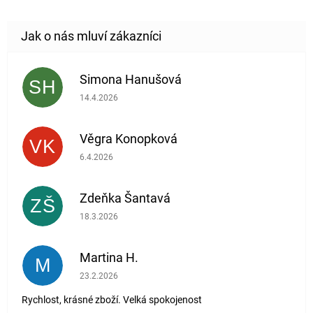
Simona Hanušová
SH
Hodnocení obchodu je 5 z 5 hvězdiček.
14.4.2026
Věgra Konopková
VK
Hodnocení obchodu je 5 z 5 hvězdiček.
6.4.2026
Zdeňka Šantavá
ZŠ
Hodnocení obchodu je 5 z 5 hvězdiček.
18.3.2026
Martina H.
M
Hodnocení obchodu je 5 z 5 hvězdiček.
23.2.2026
Rychlost, krásné zboží. Velká spokojenost