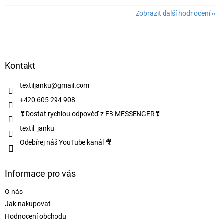
Zobrazit další hodnocení
Z
á
p
a
Kontakt
t
í
textiljanku
@
gmail.com
+420 605 294 908
❣Dostat rychlou odpověď z FB MESSENGER❣
textil_janku
Odebírej náš YouTube kanál 🎥
Informace pro vás
O nás
Jak nakupovat
Hodnocení obchodu