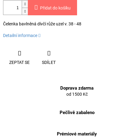
Přidat do košíku
Čelenka bavlněná dívčí růže uzel v. 38 - 48
Detailní informace
ZEPTAT SE
SDÍLET
Doprava zdarma
od 1500 Kč
Pečlivě zabaleno
Prémiové materiály