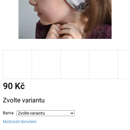
90 Kč
Měrná
Zvolte variantu
cena:
Barva
Možnosti doručení