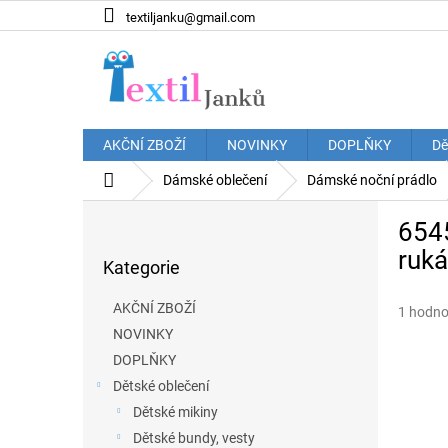
Přejít
textiljanku@gmail.com
na
obsah
AKČNÍ ZBOŽÍ
NOVINKY
DOPLŇKY
Dě
Domů
Dámské oblečení
Dámské noční prádlo
P
654
o
Přeskočit
s
ruk
Kategorie
kategorie
t
r
AKČNÍ ZBOŽÍ
Průměr
1 hodno
a
hodnoce
NOVINKY
n
produkt
DOPLŇKY
n
je
í
Dětské oblečení
5,0
p
z
Dětské mikiny
5
a
Dětské bundy, vesty
hvězdič