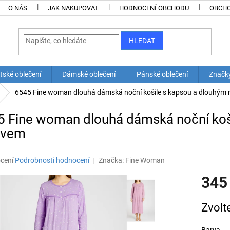
O NÁS
JAK NAKUPOVAT
HODNOCENÍ OBCHODU
OBCHO
HLEDAT
tské oblečení
Dámské oblečení
Pánské oblečení
Značk
6545 Fine woman dlouhá dámská noční košile s kapsou a dlouhým
5 Fine woman dlouhá dámská noční koš
ávem
né
cení
Podrobnosti hodnocení
Značka:
Fine Woman
ní
345
u
Měrná
Zvolt
cena:
ek.