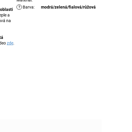
?
Barva
:
modrá/zelená/fialová/růžová
 oblasti
eple a
dává na
tá
ideo
zde
.