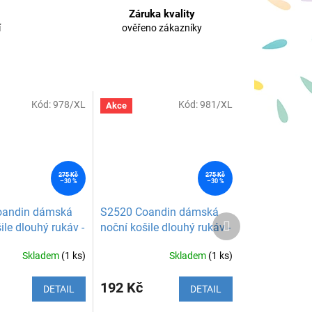
Záruka kvality
í
ověřeno zákazníky
Kód:
978/XL
Kód:
981/XL
Akce
275 Kč
275 Kč
–30 %
–30 %
oandin dámská
S2520 Coandin dámská
Další
ile dlouhý rukáv -
noční košile dlouhý rukáv -
produkt
vá
starorůžová
Skladem
(1 ks)
Skladem
(1 ks)
192 Kč
DETAIL
DETAIL