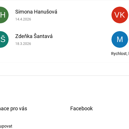
Simona Hanušová
SH
VK
Hodnocení obchodu je 5 z 5 hvězdiček.
14.4.2026
Zdeňka Šantavá
ZŠ
M
Hodnocení obchodu je 5 z 5 hvězdiček.
18.3.2026
Rychlost,
mace pro vás
Facebook
upovat