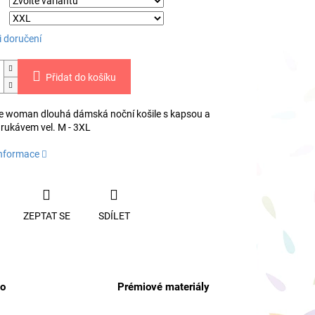
 doručení
Přidat do košíku
e woman dlouhá dámská noční košile s kapsou a
rukávem vel. M - 3XL
informace
ZEPTAT SE
SDÍLET
no
Prémiové materiály