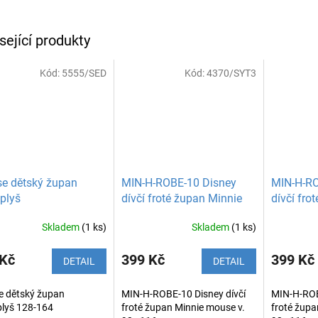
sející produkty
Kód:
5555/SED
Kód:
4370/SYT3
e dětský župan
MIN-H-ROBE-10 Disney
MIN-H-RO
plyš
dívčí froté župan Minnie
dívčí fro
mouse
mouse
Skladem
(1 ks)
Skladem
(1 ks)
 Kč
399 Kč
399 Kč
DETAIL
DETAIL
e dětský župan
MIN-H-ROBE-10 Disney dívčí
MIN-H-ROB
plyš 128-164
froté župan Minnie mouse v.
froté župa