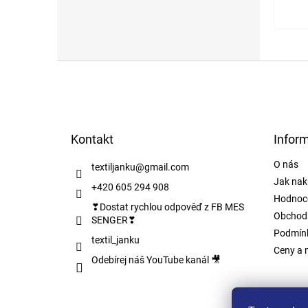
Z
á
p
a
t
Kontakt
Infor
í
O nás
textiljanku
@
gmail.com
Jak nak
+420 605 294 908
Hodnoc
❣Dostat rychlou odpověď z FB MES
Obchod
SENGER❣
Podmínk
textil_janku
Ceny a 
Odebírej náš YouTube kanál 🎥