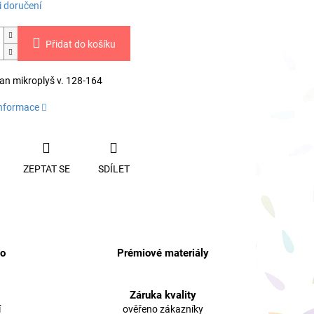
 doručení
Přidat do košíku
pan mikroplyš v. 128-164
informace
ZEPTAT SE
SDÍLET
no
Prémiové materiály
Záruka kvality
í
ověřeno zákazníky