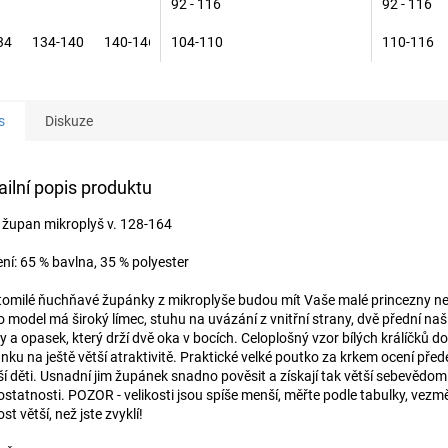
92 - 116
92 - 116
34
134-140
140-146
104-110
146-152
152-158
110-116
s
Diskuze
ailní popis produktu
í župan mikroplyš v. 128-164
ení: 65 % bavlna, 35 % polyester
omilé ňuchňavé župánky z mikroplyše budou mít Vaše malé princezny nej
o model má široký límec, stuhu na uvázání z vnitřní strany, dvě přední na
y a opasek, který drží dvě oka v bocích. Celoplošný vzor bílých králíčků d
nku na ještě větší atraktivitě. Praktické velké poutko za krkem ocení pře
í děti. Usnadní jim župánek snadno pověsit a získají tak větší sebevědom
statnosti. POZOR - velikosti jsou spíše menší, měřte podle tabulky, vezmě
ost větší, než jste zvyklí!