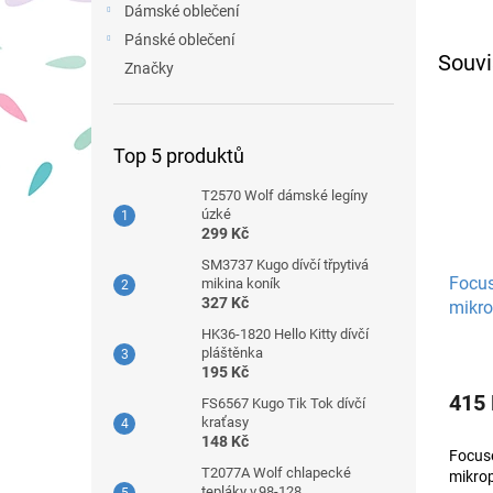
Dámské oblečení
Pánské oblečení
Souvi
Značky
Top 5 produktů
T2570 Wolf dámské legíny
úzké
299 Kč
SM3737 Kugo dívčí třpytivá
Focus
mikina koník
327 Kč
mikro
HK36-1820 Hello Kitty dívčí
pláštěnka
195 Kč
415
FS6567 Kugo Tik Tok dívčí
kraťasy
148 Kč
Focus
T2077A Wolf chlapecké
mikro
tepláky v.98-128