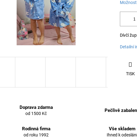
Možnosti
Dívčí žu
Detailní 
TISK
Doprava zdarma
Pečlivě zabale
od 1500 Kč
Rodinná firma
Vše skladem
od roku 1992
Ihned k odeslán