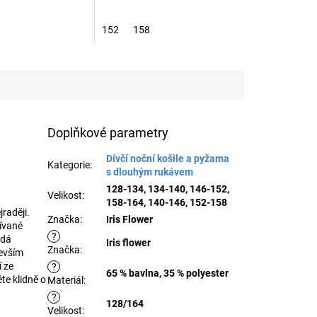
152
158
Doplňkové parametry
Dívčí noční košile a pyžama
Kategorie
:
s dlouhým rukávem
128-134, 134-140, 146-152,
Velikost
:
158-164, 140-146, 152-158
raději.
Značka
:
Iris Flower
šívané
?
odá
Iris flower
Značka
:
devším
í ze
?
65 % bavlna, 35 % polyester
te klidně o
Materiál
:
?
128/164
Velikost
: