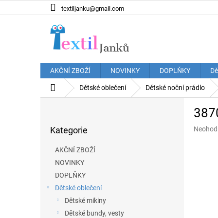
Přejít
textiljanku@gmail.com
na
obsah
AKČNÍ ZBOŽÍ
NOVINKY
DOPLŇKY
Dě
Domů
Dětské oblečení
Dětské noční prádlo
P
3870
o
Přeskočit
s
Průměr
Kategorie
Neohod
kategorie
t
hodnoce
r
produkt
AKČNÍ ZBOŽÍ
a
je
NOVINKY
n
0,0
z
DOPLŇKY
n
5
í
Dětské oblečení
hvězdič
p
Dětské mikiny
a
Dětské bundy, vesty