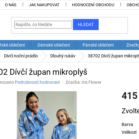
O NÁS
JAK NAKUPOVAT
HODNOCENÍ OBCHODU
OBCHO
HLEDAT
tské oblečení
Dámské oblečení
Pánské oblečení
Značk
Dívčí noční prádlo
Dlouhý rukáv
38702 Dívčí župan mikropl
2 Dívčí župan mikroplyš
né
noceno
Podrobnosti hodnocení
Značka:
Iris Flower
ní
415
u
Měrná
Zvolt
cena:
ek.
Barva
Velikost