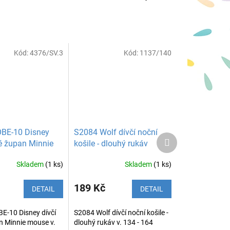
Kód:
4376/SV.3
Kód:
1137/140
BE-10 Disney
S2084 Wolf dívčí noční
Další
té župan Minnie
košile - dlouhý rukáv
produkt
Skladem
(1 ks)
Skladem
(1 ks)
189 Kč
DETAIL
DETAIL
E-10 Disney dívčí
S2084 Wolf dívčí noční košile -
n Minnie mouse v.
dlouhý rukáv v. 134 - 164