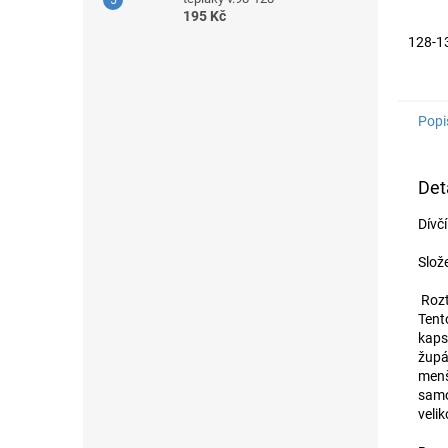
195 Kč
128-1
Popi
Det
Dívč
Slož
Rozt
Tent
kaps
župá
menš
samo
velik