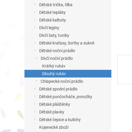
n
Dětská trička, tílka
e
Dětské tepláky
l
Dětské kalhoty
Dívčí legíny
Dívčí šaty, tuniky
Dětské kraťasy, šortky a sukně
Dětské noční prádlo
Dívčí noční prádlo
Krátký rukáv
Dlouhý rukáv
Chlapecké noční prádlo
Dětské spodní prádlo
Dětské punčocháče, ponožky
Dětské pláštěnky
Dětské plavky
Dětské čepice a kulichy
Kojenecké zboží