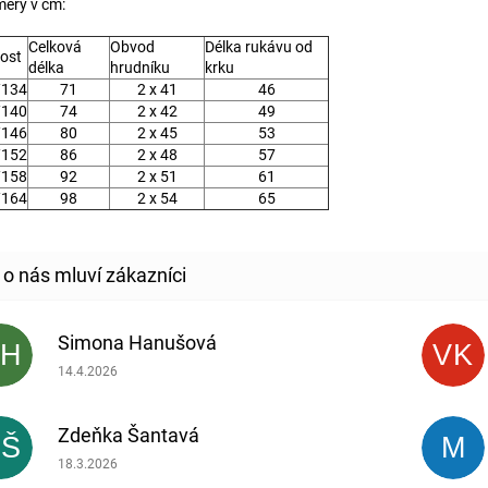
ěry v cm:
Celková
Obvod
Délka rukávu od
kost
délka
hrudníku
krku
/134
71
2 x 41
46
/140
74
2 x 42
49
/146
80
2 x 45
53
/152
86
2 x 48
57
/158
92
2 x 51
61
/164
98
2 x 54
65
Simona Hanušová
SH
VK
Hodnocení obchodu je 5 z 5 hvězdiček.
14.4.2026
Zdeňka Šantavá
ZŠ
M
Hodnocení obchodu je 5 z 5 hvězdiček.
18.3.2026