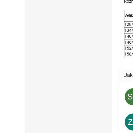
Rozm
Veli
128
134
140
146
152
158